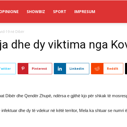
OPINIONE
SHOWBIZ
SPORT
IMPRESUM
ovid-19 në Dibër
ja dhe dy viktima nga Ko
Twitter
Pinterest
Linkedin
ReddIt
at Dibër dhe Qendër Zhupë, ndërsa e gjithë kjo për shkak të mosres
nfektuar dhe dy të vdekur në këtë territor, Mela ka shtuar se numri 