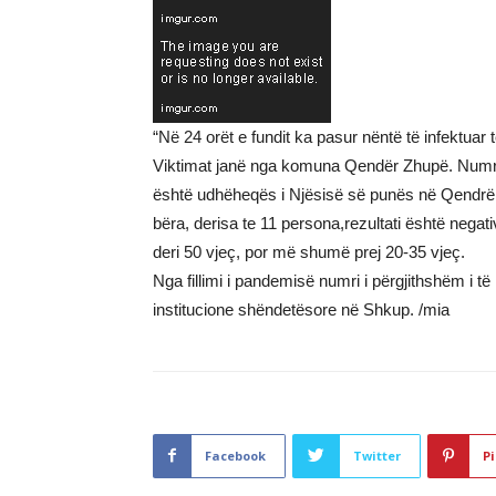
“Në 24 orët e fundit ka pasur nëntë të infektuar
Viktimat janë nga komuna Qendër Zhupë. Numri tot
është udhëheqës i Njësisë së punës në Qendrën pë
bëra, derisa te 11 persona,rezultati është negati
deri 50 vjeç, por më shumë prej 20-35 vjeç.
Nga fillimi i pandemisë numri i përgjithshëm i 
institucione shëndetësore në Shkup. /mia
Facebook
Twitter
Pi