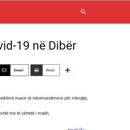
vid-19 në Dibër
Email
Print
pektimit masiv të rekomandimeve për mbrojtje,
është me të vërtetë i madh.