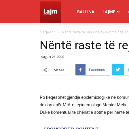
Gazeta
BALLINA
LAJME
Maqedoni
Nëntë raste të reja dhe dy viktima nga K
Lajm
Nëntë raste të re
August 28, 2020
Facebook
Share
Po keqësohet gjendja epidemiologjike në komun
deklaroi për MIA-n, epidemiologu Mentor Mela.
Duke komentuar të dhënat e sotme për nëntë të i