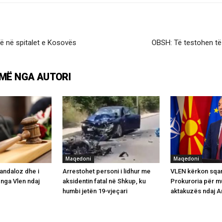
ë në spitalet e Kosovës
OBSH: Të testohen të
MË NGA AUTORI
Maqedoni
Maqedoni
andaloz dhe i
Arrestohet personi i lidhur me
VLEN kërkon sqa
nga Vlen ndaj
aksidentin fatal në Shkup, ku
Prokuroria për 
humbi jetën 19-vjeçari
aktakuzës ndaj Ar