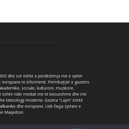
 2005 dhe sot është e përditshmja më e vjetër
t evropiane të informimit. Përmbajtjet e gazetës
 akademike, sociale, kulturore, muzikore,
” sot është ndër mediat më të besueshme dhe më
 dhe teknologji moderne. Gazeta “Lajm” është
allkanike dhe evropiane. Ueb faqja zyrtare e
 në Maqedoni.