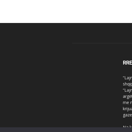
RR
“Laj
shqi
“Laj
argë
me n
krij
gaze
Na k