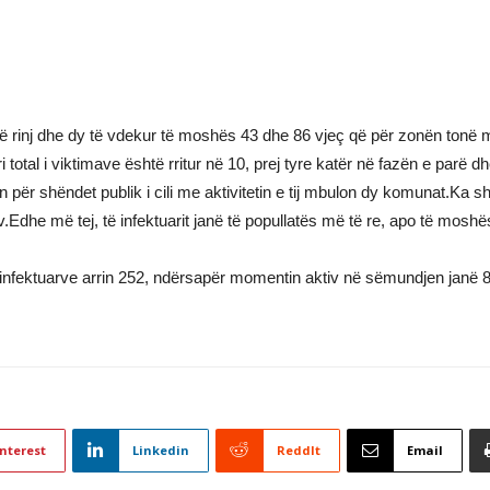
 të rinj dhe dy të vdekur të moshës 43 dhe 86 vjeç që për zonën tonë m
al i viktimave është rritur në 10, prej tyre katër në fazën e parë dhe 
r shëndet publik i cili me aktivitetin e tij mbulon dy komunat.Ka sht
v.Edhe më tej, të infektuarit janë të popullatës më të re, apo të moshë
të infektuarve arrin 252, ndërsapër momentin aktiv në sëmundjen janë 8
nterest
Linkedin
ReddIt
Email