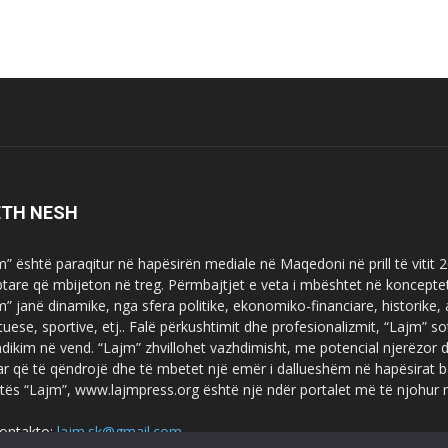
ETH NESH
m” është paraqitur në hapësirën mediale në Maqedoni në prill të vitit
ptare që mbijeton në treg. Përmbajtjet e veta i mbështet në koncepte
m” janë dinamike, nga sfera politike, ekonomiko-financiare, historike,
tuese, sportive, etj.. Falë përkushtimit dhe profesionalizmit, “Lajm
dikim në vend. “Lajm” zhvillohet vazhdimisht, me potencial njerëzor
uar që të qëndrojë dhe të mbetet një emër i dallueshëm në hapësirat b
tës “Lajm”, www.lajmpress.org është një ndër portalet më të njohur
ontakto:
lajm.sk@gmail.com