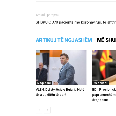
Artikulli paraprak
SHSKUK: 370 pacientë me koronavirus, të shtrir
ARTIKUJ TË NGJASHËM
MË SHU
Maqedoni
Maqedoni
VLEN: Dyfytyrësia e Bujarit: Natën
BDI: Presion sk
të vret, ditën të qan!
papranueshëm 
drejtësisë