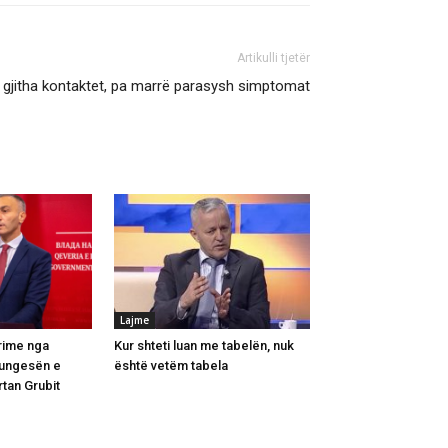
Artikulli tjetër
 gjitha kontaktet, pa marrë parasysh simptomat
Lajme
rime nga
Kur shteti luan me tabelën, nuk
mungesën e
është vetëm tabela
tan Grubit