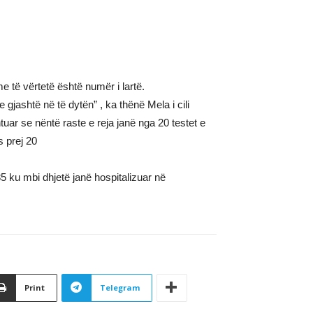
e të vërtetë është numër i lartë.
gjashtë në të dytën” , ka thënë Mela i cili
uar se nëntë raste e reja janë nga 20 testet e
s prej 20
5 ku mbi dhjetë janë hospitalizuar në
Print
Telegram