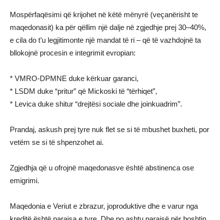
Mospërfaqësimi që krijohet në këtë mënyrë (veçanërisht te
maqedonasit) ka për qëllim një dalje në zgjedhje prej 30–40%,
e cila do t’u legjitimonte një mandat të ri – që të vazhdojnë ta
bllokojnë procesin e integrimit evropian:
* VMRO-DPMNE duke kërkuar garanci,
* LSDM duke “pritur” që Mickoski të “tërhiqet”,
* Levica duke shitur “drejtësi sociale dhe joinkuadrim”.
Prandaj, askush prej tyre nuk flet se si të mbushet buxheti, por
vetëm se si të shpenzohet ai.
Zgjedhja që u ofrojnë maqedonasve është abstinenca ose
emigrimi.
Maqedonia e Veriut e zbrazur, joproduktive dhe e varur nga
kreditë është parajsa e tyre. Dhe po ashtu parajsë për boshtin