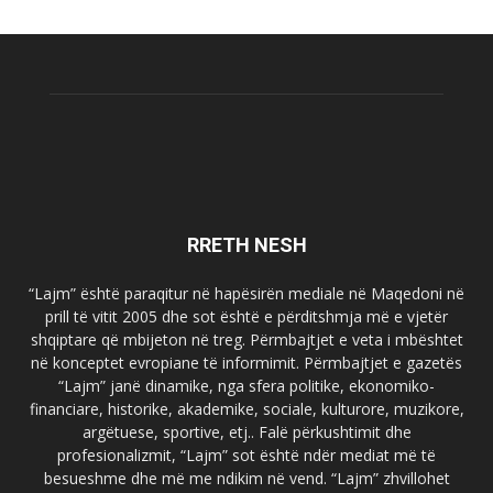
RRETH NESH
“Lajm” është paraqitur në hapësirën mediale në Maqedoni në
prill të vitit 2005 dhe sot është e përditshmja më e vjetër
shqiptare që mbijeton në treg. Përmbajtjet e veta i mbështet
në konceptet evropiane të informimit. Përmbajtjet e gazetës
“Lajm” janë dinamike, nga sfera politike, ekonomiko-
financiare, historike, akademike, sociale, kulturore, muzikore,
argëtuese, sportive, etj.. Falë përkushtimit dhe
profesionalizmit, “Lajm” sot është ndër mediat më të
besueshme dhe më me ndikim në vend. “Lajm” zhvillohet