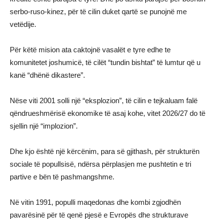
serbo-ruso-kinez, për të cilin duket qartë se punojnë me
vetëdije.
Për këtë mision ata caktojnë vasalët e tyre edhe te
komunitetet joshumicë, të cilët “tundin bishtat” të lumtur që u
kanë “dhënë dikastere”.
Nëse viti 2001 solli një “eksplozion”, të cilin e tejkaluam falë
qëndrueshmërisë ekonomike të asaj kohe, vitet 2026/27 do të
sjellin një “implozion”.
Dhe kjo është një kërcënim, para së gjithash, për strukturën
sociale të popullsisë, ndërsa përplasjen me pushtetin e tri
partive e bën të pashmangshme.
Në vitin 1991, populli maqedonas dhe kombi zgjodhën
pavarësinë për të qenë pjesë e Evropës dhe strukturave