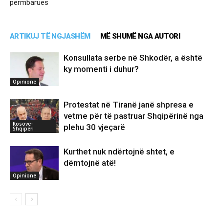
përmbarues
ARTIKUJ TË NGJASHËM
MË SHUMË NGA AUTORI
Konsullata serbe në Shkodër, a është
ky momenti i duhur?
Opinione
Protestat në Tiranë janë shpresa e
vetme për të pastruar Shqipërinë nga
Kosovë-
plehu 30 vjeçarë
Shqipëri
Kurthet nuk ndërtojnë shtet, e
dëmtojnë atë!
Opinione