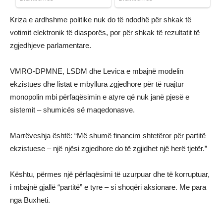
Kriza e ardhshme politike nuk do të ndodhë për shkak të
votimit elektronik të diasporës, por për shkak të rezultatit të
zgjedhjeve parlamentare.
VMRO-DPMNE, LSDM dhe Levica e mbajnë modelin
ekzistues dhe listat e mbyllura zgjedhore për të ruajtur
monopolin mbi përfaqësimin e atyre që nuk janë pjesë e
sistemit – shumicës së maqedonasve.
Marrëveshja është: “Më shumë financim shtetëror për partitë
ekzistuese – një njësi zgjedhore do të zgjidhet një herë tjetër.”
Kështu, përmes një përfaqësimi të uzurpuar dhe të korruptuar,
i mbajnë gjallë “partitë” e tyre – si shoqëri aksionare. Me para
nga Buxheti.