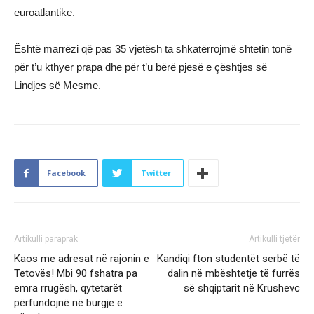
euroatlantike.
Është marrëzi që pas 35 vjetësh ta shkatërrojmë shtetin tonë
për t’u kthyer prapa dhe për t’u bërë pjesë e çështjes së
Lindjes së Mesme.
Facebook
Twitter
Artikulli paraprak
Artikulli tjetër
Kaos me adresat në rajonin e
Kandiqi fton studentët serbë të
Tetovës! Mbi 90 fshatra pa
dalin në mbështetje të furrës
emra rrugësh, qytetarët
së shqiptarit në Krushevc
përfundojnë në burgje e