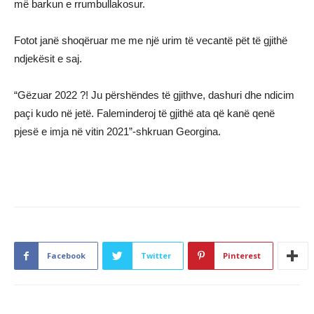
më barkun e rrumbullakosur.
Fotot janë shoqëruar me me një urim të vecantë pët të gjithë
ndjekësit e saj.
“Gëzuar 2022 ?! Ju përshëndes të gjithve, dashuri dhe ndicim
paçi kudo në jetë. Faleminderoj të gjithë ata që kanë qenë
pjesë e imja në vitin 2021”-shkruan Georgina.
Facebook
Twitter
Pinterest