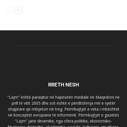
RRETH NESH
“Lajm” është paraqitur në hapësirën mediale në Maqedoni në
prill të vitit 2005 dhe sot është e përditshmja më e vjetër
shqiptare që mbijeton në treg. Përmbajtjet e veta i mbështet
në konceptet evropiane të informimit. Përmbajtjet e gazetës
“Lajm” janë dinamike, nga sfera politike, ekonomiko-
financiare, historike, akademike, sociale, kulturore, muzikore,