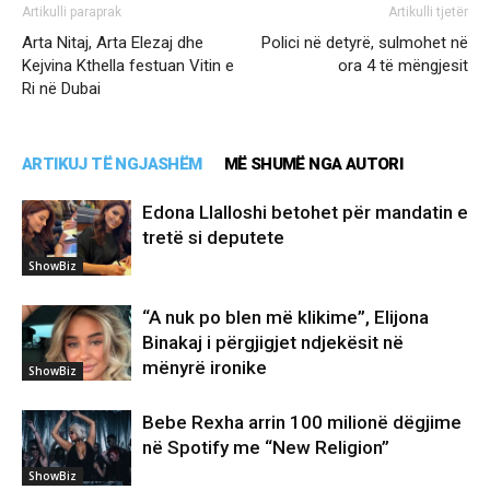
Artikulli paraprak
Artikulli tjetër
Arta Nitaj, Arta Elezaj dhe
Polici në detyrë, sulmohet në
Kejvina Kthella festuan Vitin e
ora 4 të mëngjesit
Ri në Dubai
ARTIKUJ TË NGJASHËM
MË SHUMË NGA AUTORI
Edona Llalloshi betohet për mandatin e
tretë si deputete
ShowBiz
“A nuk po blen më klikime”, Elijona
Binakaj i përgjigjet ndjekësit në
mënyrë ironike
ShowBiz
Bebe Rexha arrin 100 milionë dëgjime
në Spotify me “New Religion”
ShowBiz