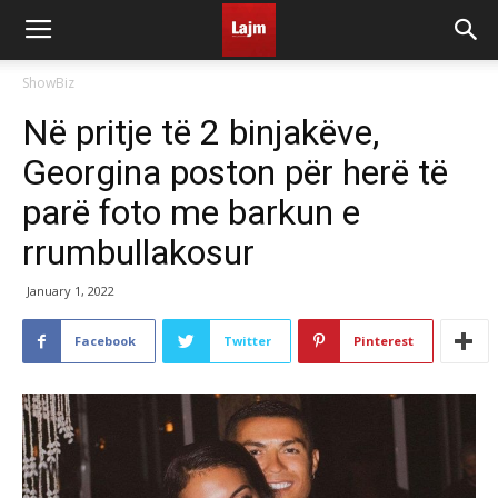
ShowBiz
Në pritje të 2 binjakëve,
Georgina poston për herë të
parë foto me barkun e
rrumbullakosur
January 1, 2022
Facebook
Twitter
Pinterest