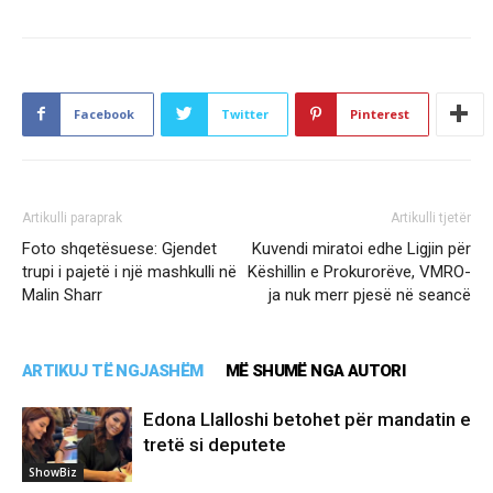
Facebook
Twitter
Pinterest
Artikulli paraprak
Artikulli tjetër
Foto shqetësuese: Gjendet
Kuvendi miratoi edhe Ligjin për
trupi i pajetë i një mashkulli në
Këshillin e Prokurorëve, VMRO-
Malin Sharr
ja nuk merr pjesë në seancë
ARTIKUJ TË NGJASHËM
MË SHUMË NGA AUTORI
Edona Llalloshi betohet për mandatin e
tretë si deputete
ShowBiz