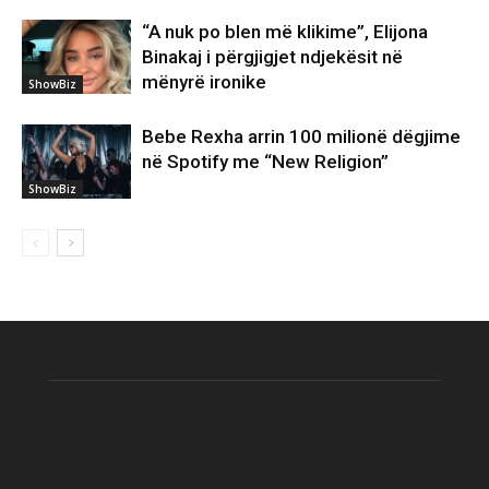
“A nuk po blen më klikime”, Elijona
Binakaj i përgjigjet ndjekësit në
mënyrë ironike
ShowBiz
Bebe Rexha arrin 100 milionë dëgjime
në Spotify me “New Religion”
ShowBiz