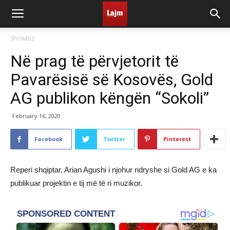
ShowBiz
Në prag të përvjetorit të
Pavarësisë së Kosovës, Gold
AG publikon këngën “Sokoli”
February 16, 2020
Facebook
Twitter
Pinterest
Reperi shqiptar, Arian Agushi i njohur ndryshe si Gold AG e ka
publikuar projektin e tij më të ri muzikor.