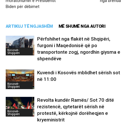
moratoriumin e Presidentit
nga brenda”
Biden për dëbimet
ARTIKUJ TË NGJASHËM
MË SHUMË NGA AUTORI
Përfshihet nga flakët në Shqipëri,
furgoni i Maqedonisë që po
Kosovë-
transportonte zogj, ngordhin giysma e
Shqipëri
shpendëve
Kuvendi i Kosovës mblidhet sërish sot
në 11:00
Kosovë-
Shqipëri
Revolta kundër Ramës/ Sot 70 ditë
rezistencë, qytetarët sërish në
Kosovë-
protestë, kërkojnë dorëheqjen e
Shqipëri
kryeministrit