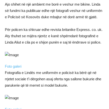
Ajo shihet në një ambient me borë e veshur me bikine. Linda
së fundmi ka publikuar edhe një fotografi veshur në uniformën
e Policisë së Kosovës duke mbajtur në dorë armë të gjatë.
Për policen ka shkruar edhe revista britanike Express. co. uk.
Aty thuhet se mijëra njerëz e kanë shpërndarë fotografinë e
Linda Aliut e cila po e shijon punën e saj të ëndrrave si police.
Foto galeri
Fotografia e Lindës me uniformën e policisë ka bërë që në
rrjetet sociale t’i dërgohen asaj oferta nga sallone bukurie dhe
parukerie që të merret si model bukurie.