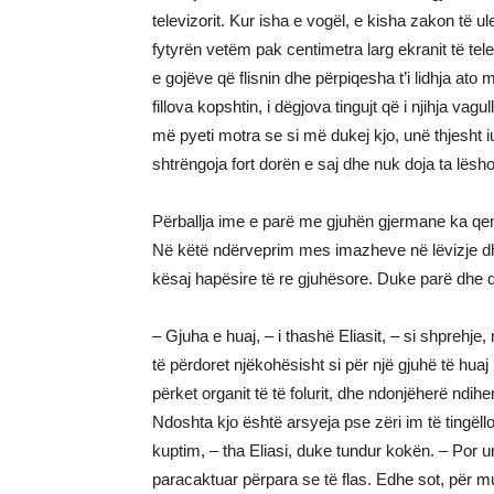
televizorit. Kur isha e vogël, e kisha zakon të
fytyrën vetëm pak centimetra larg ekranit të t
e gojëve që flisnin dhe përpiqesha t’i lidhja ato 
fillova kopshtin, i dëgjova tingujt që i njihja vag
më pyeti motra se si më dukej kjo, unë thjesht iu 
shtrëngoja fort dorën e saj dhe nuk doja ta lësho
Përballja ime e parë me gjuhën gjermane ka qe
Në këtë ndërveprim mes imazheve në lëvizje dhe
kësaj hapësire të re gjuhësore. Duke parë dhe
– Gjuha e huaj, – i thashë Eliasit, – si shpreh
të përdoret njëkohësisht si për një gjuhë të huaj 
përket organit të të folurit, dhe ndonjëherë nd
Ndoshta kjo është arsyeja pse zëri im të tingëllo
kuptim, – tha Eliasi, duke tundur kokën. – Por u
paracaktuar përpara se të flas. Edhe sot, për mua