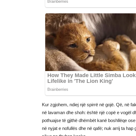
Kur zgjohem, ndiej një spirrë në gojë. Që, në fa
në lavaman dhe shoh: është një copë e vogël dh
pothuajse të gjithë dhëmbët kanë boshllëqe o
në nyjat e nofullës dhe në qafë; nuk arrij ta hap 