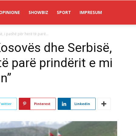
OPINIONE
SHOWBIZ
SPORT
IMPRESUM
, i pashë për herë të parë...
Kosovës dhe Serbisë,
të parë prindërit e mi
n”
Twitter
Pinterest
Linkedin