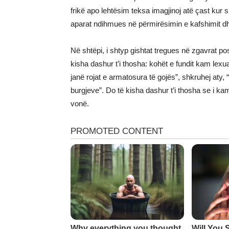
frikë apo lehtësim teksa imagjinoj atë çast kur s
aparat ndihmues në përmirësimin e kafshimit dh
Në shtëpi, i shtyp gishtat tregues në zgavrat 
kisha dashur t’i thosha: kohët e fundit kam lex
janë rojat e armatosura të gojës”, shkruhej aty, 
burgjeve”. Do të kisha dashur t’i thosha se i ka
vonë.