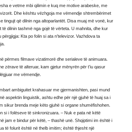
 ulesha e vetme mbi qilimin e kuq me motive arabeske, me
elevizorit. Dhe kështu vëzhgoja me vëmendje shtrembërimet
me tingujt që dilnin nga altoparlantët. Disa muaj më vonë, kur
ullt të dilnin tashmë nga gojë të vërteta. U mahnita, dhe kur
përgjigja: Kta po folin si ata n’televizor. Vazhdova ta
ja.
në përmes filmave vizatimorë dhe serialeve të animuara.
 zërave të alteruar, kam gjetur mënyrën për t’iu qasur
 dëgjuar me vëmendje.
je, mbart ambiguitet krahasuar me gjermanishten, pasi mund
në aspektin linguistik, ashtu edhe për një gjuhë të huaj sa i
ihem sikur brenda meje këto gjuhë si organe shumëfishohen.
n si i folëseve të sinkronizuara. – Nuk e pata në këtë
në jam e bindur për këtë, – thashë unë. Shqiptimi im është i
 të folurit është në thelb imitim; është thjesht një