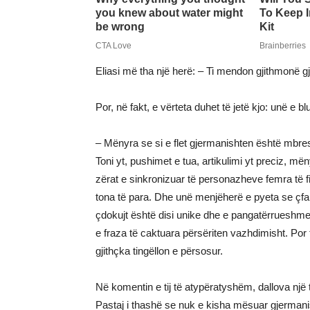
Eliasi më tha një herë: – Ti mendon gjithmonë gj
Por, në fakt, e vërteta duhet të jetë kjo: unë e blu
– Mënyra se si e flet gjermanishten është mbres
Toni yt, pushimet e tua, artikulimi yt preciz, më
zërat e sinkronizuar të personazheve femra të fi
tona të para. Dhe unë menjëherë e pyeta se çfar
çdokujt është disi unike dhe e pangatërrueshme. 
e fraza të caktuara përsëriten vazhdimisht. Por 
gjithçka tingëllon e përsosur.
Në komentin e tij të atypëratyshëm, dallova një 
Pastaj i thashë se nuk e kisha mësuar gjermani