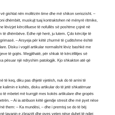
i vë gishtat nën mollëzën time dhe më shikon seriozisht. –
lloni dhëmbët, muskujt tuaj kontraktohen në mënyrë ritmike,
e lëvizjet kërcëlluese të nofullës së poshtme çojnë në
të dhëmbëve. Edhe një herë, ju lutem. Çdo kërcitje të
ë grimasë. – Arsyeja për këtë zhurmë të çuditshme është
lare. Disku i vogël artikular normalisht lëviz bashkë me
eve të gojës. Megjithatë, për shkak të kërcëllitjes së
r ka pësuar një ndryshim patologjik. Kjo shkakton atë që
 të keq, diku pas dhjetë vjetësh, nuk do të arrini të
e kalimin e kohës, disku artikular do të jetë shkatërruar
do të mbetet më kurrgjë mes kokës artikulare dhe gropës
etrën. – Ai ia atribuon këtë gjendje stresit dhe më pyet nëse
në them: – Ka mundësi, – dhe i premtoj se do të bëj
rt në tavanin e zbrazët dhe pyes veten nëse duhet të ndiej