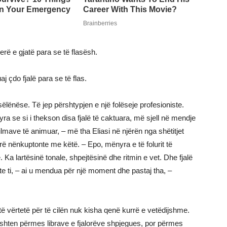
erë e gjatë para se të flasësh.
aj çdo fjalë para se të flas.
ëlënëse. Të jep përshtypjen e një folëseje profesioniste.
nyra se si i thekson disa fjalë të caktuara, më sjell në mendje
lmave të animuar, – më tha Eliasi në njërën nga shëtitjet
ë nënkuptonte me këtë. – Epo, mënyra e të folurit të
Ka lartësinë tonale, shpejtësinë dhe ritmin e vet. Dhe fjalë
te ti, – ai u mendua për një moment dhe pastaj tha, –
të vërtetë për të cilën nuk kisha qenë kurrë e vetëdijshme.
shten përmes librave e fjalorëve shpjegues, por përmes