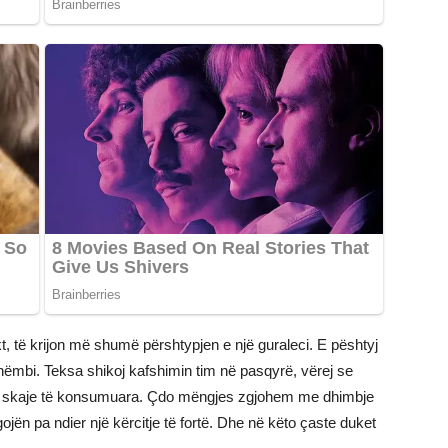
kt, të krijon më shumë përshtypjen e një guraleci. E pështyj
ëmbi. Teksa shikoj kafshimin tim në pasqyrë, vërej se
se skaje të konsumuara. Çdo mëngjes zgjohem me dhimbje
gojën pa ndier një kërcitje të fortë. Dhe në këto çaste duket