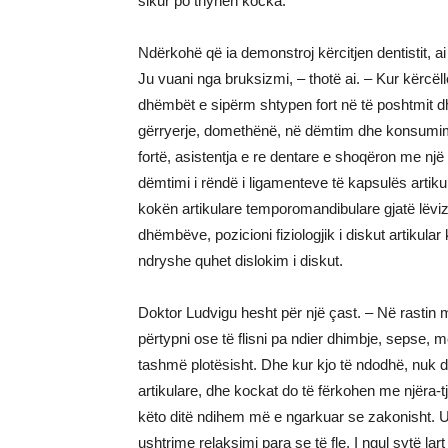
sikur po thyhen kocka.
Ndërkohë që ia demonstroj kërcitjen dentistit, a
Ju vuani nga bruksizmi, – thotë ai. – Kur kërcë
dhëmbët e sipërm shtypen fort në të poshtmit dh
gërryerje, domethënë, në dëmtim dhe konsumim 
fortë, asistentja e re dentare e shoqëron me nj
dëmtimi i rëndë i ligamenteve të kapsulës artiku
kokën artikulare temporomandibulare gjatë lëvizj
dhëmbëve, pozicioni fiziologjik i diskut artikula
ndryshe quhet dislokim i diskut.
Doktor Ludvigu hesht për një çast. – Në rastin më
përtypni ose të flisni pa ndier dhimbje, sepse, m
tashmë plotësisht. Dhe kur kjo të ndodhë, nuk 
artikulare, dhe kockat do të fërkohen me njëra-tj
këto ditë ndihem më e ngarkuar se zakonisht. U
ushtrime relaksimi para se të fle. I ngul sytë la