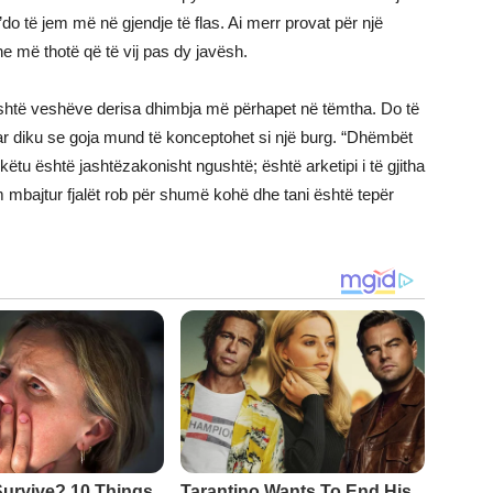
’do të jem më në gjendje të flas. Ai merr provat për një
e më thotë që të vij pas dy javësh.
poshtë veshëve derisa dhimbja më përhapet në tëmtha. Do të
uar diku se goja mund të konceptohet si një burg. “Dhëmbët
“këtu është jashtëzakonisht ngushtë; është arketipi i të gjitha
m mbajtur fjalët rob për shumë kohë dhe tani është tepër