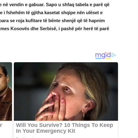
je në vendin e gabuar. Sapo u shfaq tabela e parë që
 i fshehëm të gjitha kasetat shqipe nën ulëset e
ra se roja kufitare të bënte shenjë që të hapnim
n mes Kosovës dhe Serbisë, i pashë për herë të parë