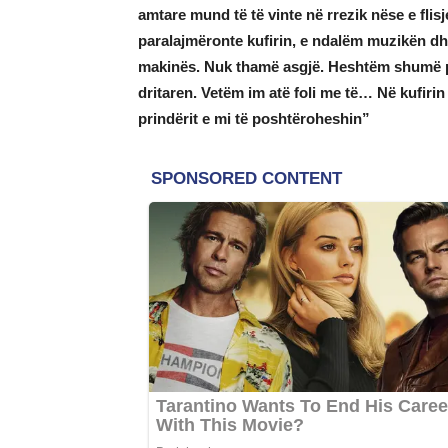
amtare mund të të vinte në rrezik nëse e flis
paralajmëronte kufirin, e ndalëm muzikën dhe
makinës. Nuk thamë asgjë. Heshtëm shumë pa
dritaren. Vetëm im atë foli me të… Në kufiri
prindërit e mi të poshtëroheshin”