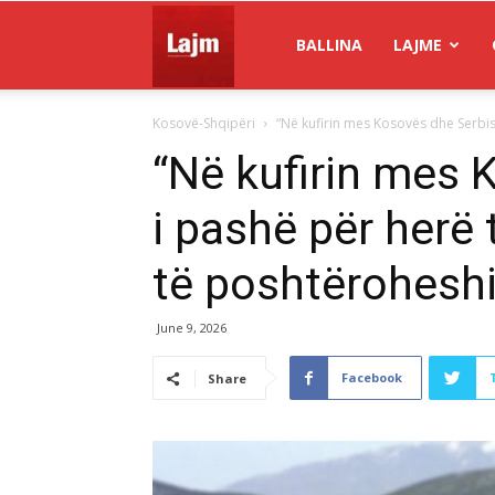
Gazeta
BALLINA
LAJME
Kosovë-Shqipëri
“Në kufirin mes Kosovës dhe Serbisë
Lajm
“Në kufirin mes 
i pashë për herë 
të poshtëroheshi
June 9, 2026
Facebook
Share