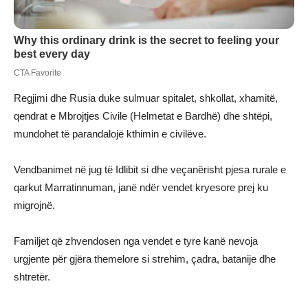
Regjimi dhe Rusia duke sulmuar spitalet, shkollat, xhamitë,
qendrat e Mbrojtjes Civile (Helmetat e Bardhë) dhe shtëpi,
mundohet të parandalojë kthimin e civilëve.
Vendbanimet në jug të Idlibit si dhe veçanërisht pjesa rurale e
qarkut Marratinnuman, janë ndër vendet kryesore prej ku
migrojnë.
Familjet që zhvendosen nga vendet e tyre kanë nevoja
urgjente për gjëra themelore si strehim, çadra, batanije dhe
shtretër.