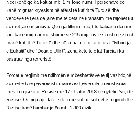
Ndërkohë që ka kaluar mbi 1 milionë numri i personave që
kanë migruar kryesisht në afërsi të kufirit të Turqisë dhe
vendeve të tjera që janë më të qeta në krahasim me rajonet ku
sulmet janë intensive. Që nga fillimi i muajit të kaluar e deri më
tani kanë migruar më shumë se 215 mijë civilë sërish në zonat
pranë kufirit të Turqisë dhe në zonat e operacioneve “Mburoja
e Eufratit” dhe “Dega e Ullirit”, zona këto të cilat Turqia i ka
pastruar nga terroristët.
Forcat e regjimit me ndihmën e mbështetësve të tij vazhdojnë
sulmet e tyre pavarësisht marrëveshjes e cila u nënshkrua
mes Turqisë dhe Rusisë më 17 shtator 2018 në qytetin Soçi të
Rusisë. Që nga ajo datë e deri më sot në sulmet e regjimit dhe
Rusisë kanë humbur jetën mbi 1.300 civilë.