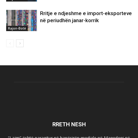
Rritje e ndjeshme e import-eksporteve
në periudhën janar-korrik
Rajon-Botë
RRETH NESH
“Lajm” është paraqitur në hapësirën mediale në Maqedoni në