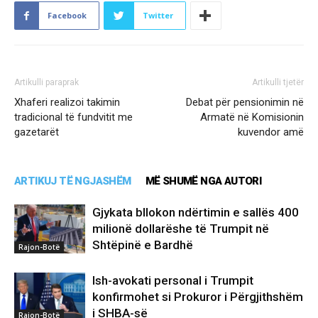
Facebook
Twitter
Artikulli paraprak
Artikulli tjetër
Xhaferi realizoi takimin
Debat për pensionimin në
tradicional të fundvitit me
Armatë në Komisionin
gazetarët
kuvendor amë
ARTIKUJ TË NGJASHËM
MË SHUMË NGA AUTORI
Gjykata bllokon ndërtimin e sallës 400
milionë dollarëshe të Trumpit në
Shtëpinë e Bardhë
Rajon-Botë
Ish-avokati personal i Trumpit
konfirmohet si Prokuror i Përgjithshëm
i SHBA-së
Rajon-Botë