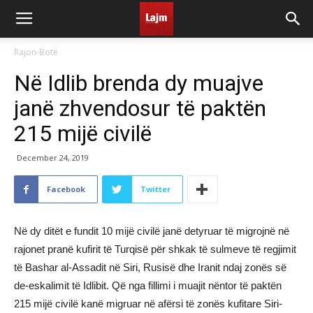
Rajon-Botë
Në Idlib brenda dy muajve
janë zhvendosur të paktën
215 mijë civilë
December 24, 2019
Facebook
Twitter
Në dy ditët e fundit 10 mijë civilë janë detyruar të migrojnë në
rajonet pranë kufirit të Turqisë për shkak të sulmeve të regjimit
të Bashar al-Assadit në Siri, Rusisë dhe Iranit ndaj zonës së
de-eskalimit të Idlibit. Që nga fillimi i muajit nëntor të paktën
215 mijë civilë kanë migruar në afërsi të zonës kufitare Siri-