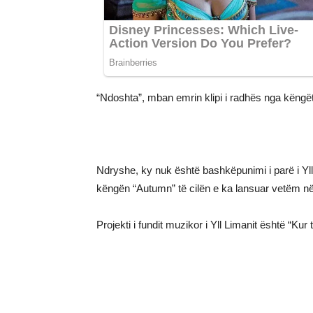
“Ndoshta”, mban emrin klipi i radhës nga këngëtar
Ndryshe, ky nuk është bashkëpunimi i parë i Yll
këngën “Autumn” të cilën e ka lansuar vetëm në
Projekti i fundit muzikor i Yll Limanit është “Kur