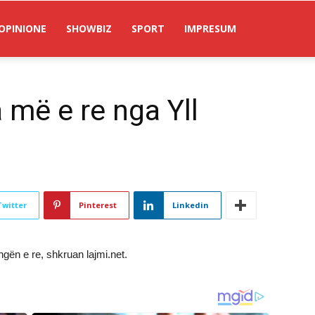
OPINIONE
SHOWBIZ
SPORT
IMPRESUM
 më e re nga Yll
Twitter
Pinterest
Linkedin
gën e re, shkruan lajmi.net.