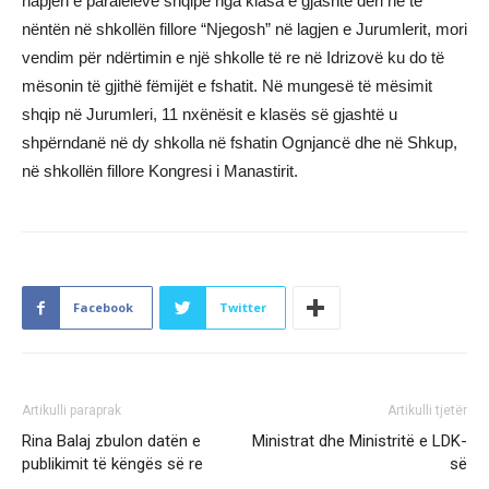
hapjen e paraleleve shqipe nga klasa e gjashtë deri në të
nëntën në shkollën fillore “Njegosh” në lagjen e Jurumlerit, mori
vendim për ndërtimin e një shkolle të re në Idrizovë ku do të
mësonin të gjithë fëmijët e fshatit. Në mungesë të mësimit
shqip në Jurumleri, 11 nxënësit e klasës së gjashtë u
shpërndanë në dy shkolla në fshatin Ognjancë dhe në Shkup,
në shkollën fillore Kongresi i Manastirit.
Facebook
Twitter
Artikulli paraprak
Artikulli tjetër
Rina Balaj zbulon datën e
Ministrat dhe Ministritë e LDK-
publikimit të këngës së re
së