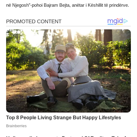
në Njegosh”-pohoi Bajram Bejta, anëtar i Këshillit të prindërve.