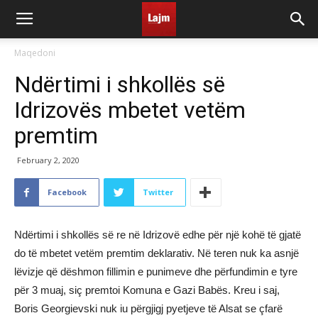
Maqedoni
Ndërtimi i shkollës së
Idrizovës mbetet vetëm
premtim
February 2, 2020
Facebook
Twitter
Ndërtimi i shkollës së re në Idrizovë edhe për një kohë të gjatë
do të mbetet vetëm premtim deklarativ. Në teren nuk ka asnjë
lëvizje që dëshmon fillimin e punimeve dhe përfundimin e tyre
për 3 muaj, siç premtoi Komuna e Gazi Babës. Kreu i saj,
Boris Georgievski nuk iu përgjigj pyetjeve të Alsat se çfarë