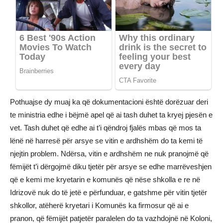
Pothuajse dy muaj ka që dokumentacioni është dorëzuar deri
te ministria edhe i bëjmë apel që ai tash duhet ta kryej pjesën e
vet. Tash duhet që edhe ai t’i qëndroj fjalës mbas që mos ta
lënë në harresë për arsye se vitin e ardhshëm do ta kemi të
njejtin problem. Ndërsa, vitin e ardhshëm ne nuk pranojmë që
fëmijët t’i dërgojmë diku tjetër për arsye se edhe marrëveshjen
që e kemi me kryetarin e komunës që nëse shkolla e re në
Idrizovë nuk do të jetë e përfunduar, e gatshme për vitin tjetër
shkollor, atëherë kryetari i Komunës ka firmosur që ai e
pranon, që fëmijët patjetër paralelen do ta vazhdojnë në Koloni,