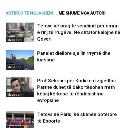
ARTIKUJ TË NGJASHËM
MË SHUMË NGA AUTORI
Tetova në prag të vendimit për emrat
e rinj të rrugëve: Në shtator kalojnë në
Qeveri
Maqedoni
Panelet diellore sjellin rrrymë dhe
kursime
Maqedoni
Prof.Selmani për Kodin e ri zgjedhor:
Partitë duhet të dakortësohen rreth
kësaj kërkese të rëndësishme
Maqedoni
evropiane
Tetova në Paris, në skenën botërore
të Esports