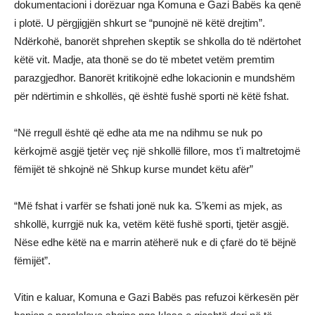
dokumentacioni i dorëzuar nga Komuna e Gazi Babës ka qenë
i plotë. U përgjigjën shkurt se “punojnë në këtë drejtim”.
Ndërkohë, banorët shprehen skeptik se shkolla do të ndërtohet
këtë vit. Madje, ata thonë se do të mbetet vetëm premtim
parazgjedhor. Banorët kritikojnë edhe lokacionin e mundshëm
për ndërtimin e shkollës, që është fushë sporti në këtë fshat.
“Në rregull është që edhe ata me na ndihmu se nuk po
kërkojmë asgjë tjetër veç një shkollë fillore, mos t’i maltretojmë
fëmijët të shkojnë në Shkup kurse mundet këtu afër”
“Më fshat i varfër se fshati jonë nuk ka. S’kemi as mjek, as
shkollë, kurrgjë nuk ka, vetëm këtë fushë sporti, tjetër asgjë.
Nëse edhe këtë na e marrin atëherë nuk e di çfarë do të bëjnë
fëmijët”.
Vitin e kaluar, Komuna e Gazi Babës pas refuzoi kërkesën për