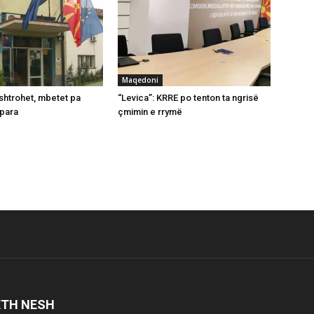
Maqedoni
shtrohet, mbetet pa
“Levica”: KRRE po tenton ta ngrisë
 para
çmimin e rrymë
ETH NESH