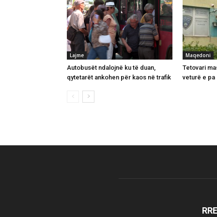
Lajme
Maqedoni
Autobusët ndalojnë ku të duan,
Tetovari ma
qytetarët ankohen për kaos në trafik
veturë e pa
RR