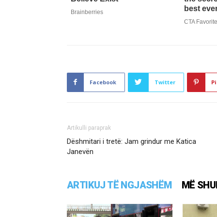
Facebook
Twitter
Pi
Artikulli paraprak
Dëshmitari i tretë: Jam grindur me Katica
Janevën
ARTIKUJ TË NGJASHËM
MË SHU