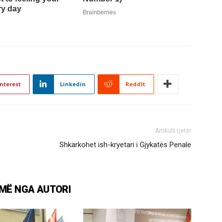
nterest
Linkedin
ReddIt
Artikulli tjetër
Shkarkohet ish-kryetari i Gjykatës Penale
MË NGA AUTORI