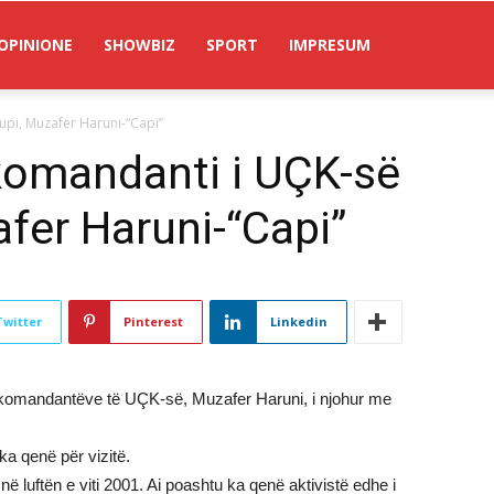
OPINIONE
SHOWBIZ
SPORT
IMPRESUM
upi, Muzafer Haruni-“Capi”
-komandanti i UÇK-së
fer Haruni-“Capi”
Twitter
Pinterest
Linkedin
rej komandantëve të UÇK-së, Muzafer Haruni, i njohur me
ka qenë për vizitë.
luftën e viti 2001. Ai poashtu ka qenë aktivistë edhe i