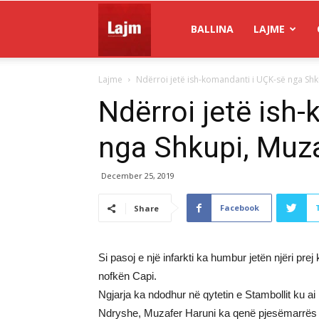
Gazeta
BALLINA
LAJME
Lajme
Ndërroi jetë ish-komandanti i UÇK-së nga Shk
Lajm
Ndërroi jetë ish
nga Shkupi, Muza
December 25, 2019
Facebook
Share
Si pasoj e një infarkti ka humbur jetën njëri p
nofkën Capi.
Ngjarja ka ndodhur në qytetin e Stambollit ku ai 
Ndryshe, Muzafer Haruni ka qenë pjesëmarrës në 