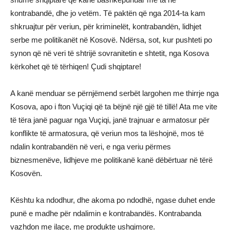
kontrabandë, dhe jo vetëm. Të paktën që nga 2014-ta kam
shkruajtur për veriun, për kriminelët, kontrabandën, lidhjet
serbe me politikanët në Kosovë. Ndërsa, sot, kur pushteti po
synon që në veri të shtrijë sovranitetin e shtetit, nga Kosova
kërkohet që të tërhiqen! Çudi shqiptare!
A kanë menduar se përnjëmend serbët largohen me thirrje nga
Kosova, apo i fton Vuçiqi që ta bëjnë një gjë të tillë! Ata me vite
të tëra janë paguar nga Vuçiqi, janë trajnuar e armatosur për
konflikte të armatosura, që veriun mos ta lëshojnë, mos të
ndalin kontrabandën në veri, e nga veriu përmes
biznesmenëve, lidhjeve me politikanë kanë dëbërtuar në tërë
Kosovën.
Kështu ka ndodhur, dhe akoma po ndodhë, ngase duhet ende
punë e madhe për ndalimin e kontrabandës. Kontrabanda
vazhdon me ilaçe, me produkte ushqimore.