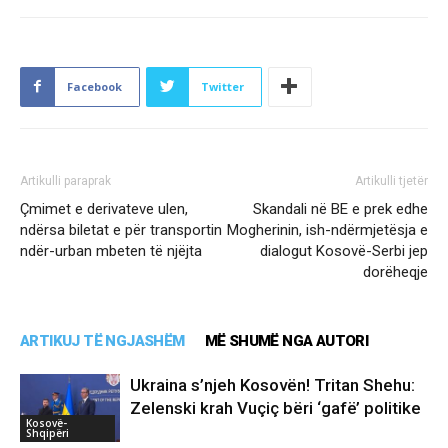
Facebook
Twitter
Artikulli paraprak
Artikulli tjetër
Çmimet e derivateve ulen,
Skandali në BE e prek edhe
ndërsa biletat e për transportin
Mogherinin, ish-ndërmjetësja e
ndër-urban mbeten të njëjta
dialogut Kosovë-Serbi jep
dorëheqje
ARTIKUJ TË NGJASHËM
MË SHUMË NGA AUTORI
Ukraina s’njeh Kosovën! Tritan Shehu:
Zelenski krah Vuçiç bëri ‘gafë’ politike
Kosovë-
Shqipëri