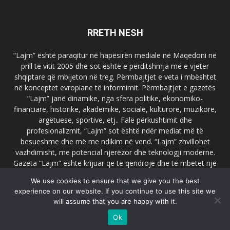
RRETH NESH
“Lajm” është paraqitur në hapësirën mediale në Maqedoni në
prill të vitit 2005 dhe sot është e përditshmja më e vjetër
shqiptare që mbijeton në treg. Përmbajtjet e veta i mbështet
në konceptet evropiane të informimit. Përmbajtjet e gazetës
“Lajm” janë dinamike, nga sfera politike, ekonomiko-
financiare, historike, akademike, sociale, kulturore, muzikore,
argëtuese, sportive, etj.. Falë përkushtimit dhe
profesionalizmit, “Lajm” sot është ndër mediat më të
besueshme dhe më me ndikim në vend. “Lajm” zhvillohet
vazhdimisht, me potencial njerëzor dhe teknologji moderne.
Gazeta “Lajm” është krijuar që të qëndrojë dhe të mbetet një
emër i dallueshëm në hapësirat ballkanike dhe evropiane. Ueb
We use cookies to ensure that we give you the best
faqja zyrtare e gazetës “Lajm”, www.lajmpress.org është një
experience on our website. If you continue to use this site we
ndër portalet më të njohur në Maqedoni.
will assume that you are happy with it.
Na kontakto:
lajm.sk@gmail.com
Ok