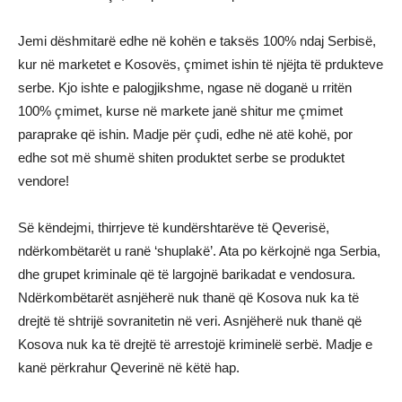
Jemi dëshmitarë edhe në kohën e taksës 100% ndaj Serbisë,
kur në marketet e Kosovës, çmimet ishin të njëjta të prdukteve
serbe. Kjo ishte e palogjikshme, ngase në doganë u rritën
100% çmimet, kurse në markete janë shitur me çmimet
paraprake që ishin. Madje për çudi, edhe në atë kohë, por
edhe sot më shumë shiten produktet serbe se produktet
vendore!
Së këndejmi, thirrjeve të kundërshtarëve të Qeverisë,
ndërkombëtarët u ranë ‘shuplakë’. Ata po kërkojnë nga Serbia,
dhe grupet kriminale që të largojnë barikadat e vendosura.
Ndërkombëtarët asnjëherë nuk thanë që Kosova nuk ka të
drejtë të shtrijë sovranitetin në veri. Asnjëherë nuk thanë që
Kosova nuk ka të drejtë të arrestojë kriminelë serbë. Madje e
kanë përkrahur Qeverinë në këtë hap.