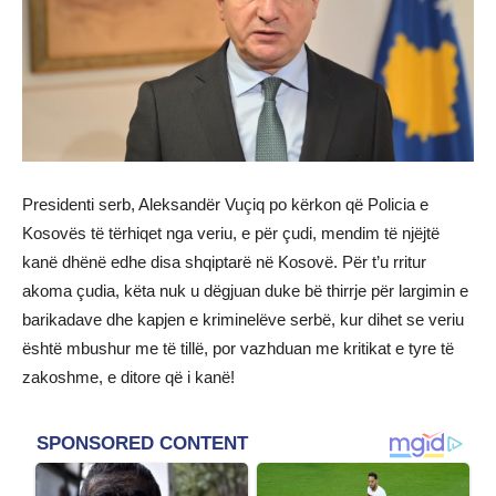
Presidenti serb, Aleksandër Vuçiq po kërkon që Policia e
Kosovës të tërhiqet nga veriu, e për çudi, mendim të njëjtë
kanë dhënë edhe disa shqiptarë në Kosovë. Për t’u rritur
akoma çudia, këta nuk u dëgjuan duke bë thirrje për largimin e
barikadave dhe kapjen e kriminelëve serbë, kur dihet se veriu
është mbushur me të tillë, por vazhduan me kritikat e tyre të
zakoshme, e ditore që i kanë!