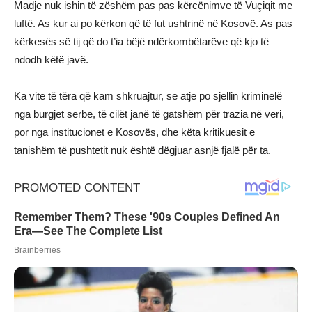
Madje nuk ishin të zëshëm pas pas kërcënimve të Vuçiqit me
luftë. As kur ai po kërkon që të fut ushtrinë në Kosovë. As pas
kërkesës së tij që do t’ia bëjë ndërkombëtarëve që kjo të
ndodh këtë javë.
Ka vite të tëra që kam shkruajtur, se atje po sjellin kriminelë
nga burgjet serbe, të cilët janë të gatshëm për trazia në veri,
por nga institucionet e Kosovës, dhe këta kritikuesit e
tanishëm të pushtetit nuk është dëgjuar asnjë fjalë për ta.