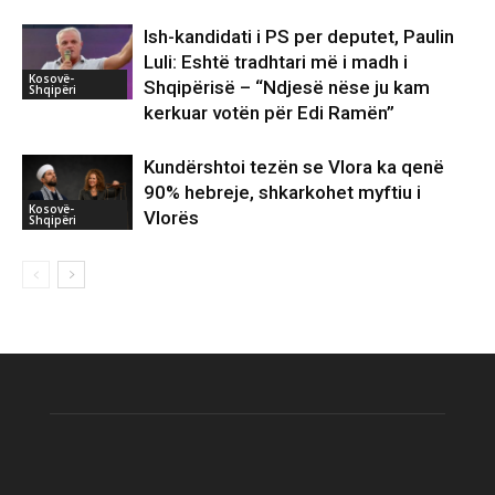
Ish-kandidati i PS per deputet, Paulin
Luli: Eshtë tradhtari më i madh i
Kosovë-
Shqipërisë – “Ndjesë nëse ju kam
Shqipëri
kerkuar votën për Edi Ramën”
Kundërshtoi tezën se Vlora ka qenë
90% hebreje, shkarkohet myftiu i
Kosovë-
Vlorës
Shqipëri