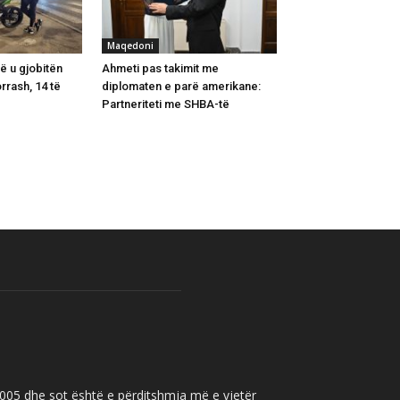
Maqedoni
lë u gjobitën
Ahmeti pas takimit me
rrash, 14 të
diplomaten e parë amerikane:
Partneriteti me SHBA-të
 2005 dhe sot është e përditshmja më e vjetër