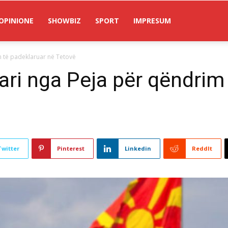
OPINIONE
SHOWBIZ
SPORT
IMPRESUM
m të padeklaruar në Tetovë
ari nga Peja për qëndrim
Twitter
Pinterest
Linkedin
ReddIt