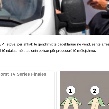
P Tetovë, për shkak të qëndrimit të padeklaruar në vend, është arrest
htë ndaluar në stacionin policor për procedurë të mëtejshme.