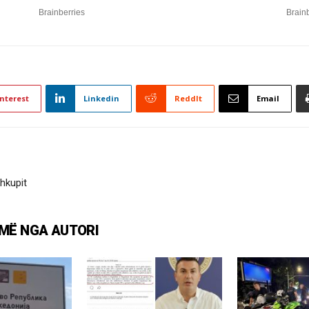
nterest
Linkedin
ReddIt
Email
hkupit
MË NGA AUTORI