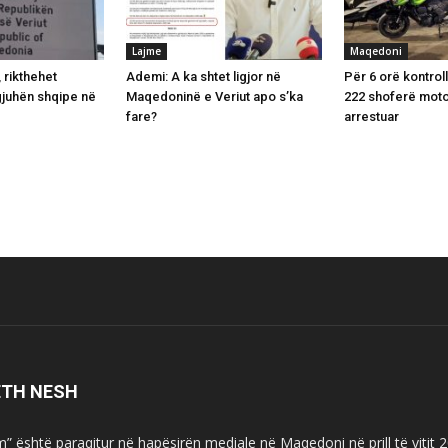
Lajme
Maqedoni
 rikthehet
Ademi: A ka shtet ligjor në
Për 6 orë kontrol
gjuhën shqipe në
Maqedoninë e Veriut apo s’ka
222 shoferë moto
e
fare?
arrestuar
ETH NESH
m” është paraqitur në hapësirën mediale në Maqedoni në prill të vitit