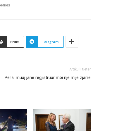
Print
Telegram
Artikulli tjetër
Për 6 muaj janë regjistruar mbi një mijë zjarre