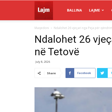
Gazeta
BALLINA
LAJME
Maqedoni
Ndalohet 26 vjeçari nga Peja për qëndri
Lajm
Ndalohet 26 vjeç
në Tetovë
July 8, 2026
Facebook
Share