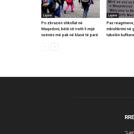
Lajme
Lajme
Po zbrazen shkollat në
Pas reagimeve,
Maqedoni, këtë vit rreth 5 mijë
mbishkrimi në 
nxënës më pak në klasë të parë
tabelën kufitar
RR
“Laj