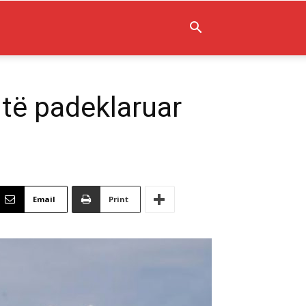
 të padeklaruar
Email
Print