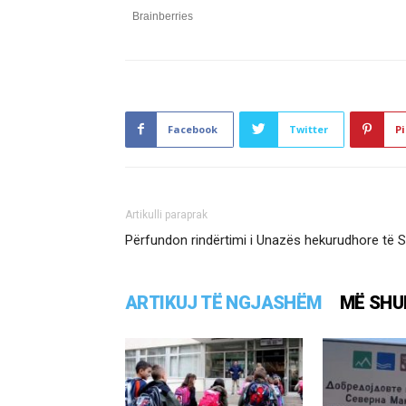
Facebook
Twitter
Pi
Artikulli paraprak
Përfundon rindërtimi i Unazës hekurudhore të S
ARTIKUJ TË NGJASHËM
MË SHU