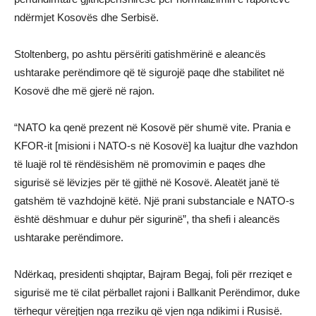
ndërmjet Kosovës dhe Serbisë.
Stoltenberg, po ashtu përsëriti gatishmërinë e aleancës
ushtarake perëndimore që të sigurojë paqe dhe stabilitet në
Kosovë dhe më gjerë në rajon.
“NATO ka qenë prezent në Kosovë për shumë vite. Prania e
KFOR-it [misioni i NATO-s në Kosovë] ka luajtur dhe vazhdon
të luajë rol të rëndësishëm në promovimin e paqes dhe
sigurisë së lëvizjes për të gjithë në Kosovë. Aleatët janë të
gatshëm të vazhdojnë këtë. Një prani substanciale e NATO-s
është dëshmuar e duhur për sigurinë”, tha shefi i aleancës
ushtarake perëndimore.
Ndërkaq, presidenti shqiptar, Bajram Begaj, foli për rreziqet e
sigurisë me të cilat përballet rajoni i Ballkanit Perëndimor, duke
tërhequr vërejtjen nga rreziku që vjen nga ndikimi i Rusisë.