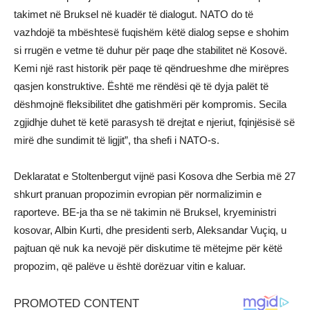
takimet në Bruksel në kuadër të dialogut. NATO do të
vazhdojë ta mbështesë fuqishëm këtë dialog sepse e shohim
si rrugën e vetme të duhur për paqe dhe stabilitet në Kosovë.
Kemi një rast historik për paqe të qëndrueshme dhe mirëpres
qasjen konstruktive. Është me rëndësi që të dyja palët të
dëshmojnë fleksibilitet dhe gatishmëri për kompromis. Secila
zgjidhje duhet të ketë parasysh të drejtat e njeriut, fqinjësisë së
mirë dhe sundimit të ligjit”, tha shefi i NATO-s.
Deklaratat e Stoltenbergut vijnë pasi Kosova dhe Serbia më 27
shkurt pranuan propozimin evropian për normalizimin e
raporteve. BE-ja tha se në takimin në Bruksel, kryeministri
kosovar, Albin Kurti, dhe presidenti serb, Aleksandar Vuçiq, u
pajtuan që nuk ka nevojë për diskutime të mëtejme për këtë
propozim, që palëve u është dorëzuar vitin e kaluar.