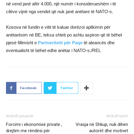
në vend janë afër 4.000, një numër i konsiderueshëm i të
cilëve vijnë nga vendet që nuk janë anëtare të NATO-s.
Kosova në fundin e vitit të kaluar dorëzoi aplikimin për
anëtarësim në BE, teksa shteti po ashtu aspiron që të bëhet
pjesë fillimisht e
Partneritetit për Paqe
të aleancës dhe
eventualisht të bëhet edhe anëtar i NATO-s./REL
Facebook
Twitter
Artikulli paraprak
Artikulli tjetër
Forcimi i ekonomisë private ,
Vrasja në Shkup, nuk dihen
drejtim me rëndësi për
autorët dhe motivet