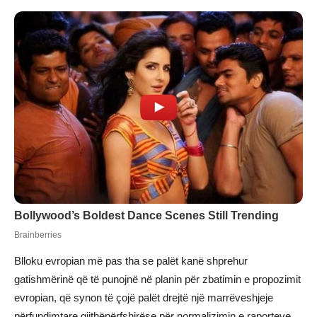
Blloku evropian më pas tha se palët kanë shprehur
gatishmërinë që të punojnë në planin për zbatimin e propozimit
evropian, që synon të çojë palët drejtë një marrëveshjeje
përfundimtare gjithëpërfshirëse për normalizimin e raporteve