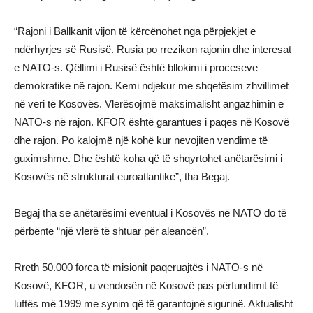
“Rajoni i Ballkanit vijon të kërcënohet nga përpjekjet e
ndërhyrjes së Rusisë. Rusia po rrezikon rajonin dhe interesat
e NATO-s. Qëllimi i Rusisë është bllokimi i proceseve
demokratike në rajon. Kemi ndjekur me shqetësim zhvillimet
në veri të Kosovës. Vlerësojmë maksimalisht angazhimin e
NATO-s në rajon. KFOR është garantues i paqes në Kosovë
dhe rajon. Po kalojmë një kohë kur nevojiten vendime të
guximshme. Dhe është koha që të shqyrtohet anëtarësimi i
Kosovës në strukturat euroatlantike”, tha Begaj.
Begaj tha se anëtarësimi eventual i Kosovës në NATO do të
përbënte “një vlerë të shtuar për aleancën”.
Rreth 50.000 forca të misionit paqeruajtës i NATO-s në
Kosovë, KFOR, u vendosën në Kosovë pas përfundimit të
luftës më 1999 me synim që të garantojnë sigurinë. Aktualisht