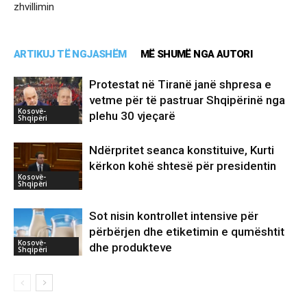
zhvillimin
ARTIKUJ TË NGJASHËM
MË SHUMË NGA AUTORI
Protestat në Tiranë janë shpresa e
vetme për të pastruar Shqipërinë nga
Kosovë-
plehu 30 vjeçarë
Shqipëri
Ndërpritet seanca konstituive, Kurti
kërkon kohë shtesë për presidentin
Kosovë-
Shqipëri
Sot nisin kontrollet intensive për
përbërjen dhe etiketimin e qumështit
Kosovë-
dhe produkteve
Shqipëri