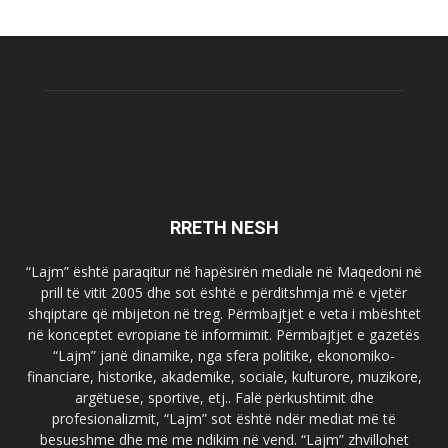
RRETH NESH
“Lajm” është paraqitur në hapësirën mediale në Maqedoni në
prill të vitit 2005 dhe sot është e përditshmja më e vjetër
shqiptare që mbijeton në treg. Përmbajtjet e veta i mbështet
në konceptet evropiane të informimit. Përmbajtjet e gazetës
“Lajm” janë dinamike, nga sfera politike, ekonomiko-
financiare, historike, akademike, sociale, kulturore, muzikore,
argëtuese, sportive, etj.. Falë përkushtimit dhe
profesionalizmit, “Lajm” sot është ndër mediat më të
besueshme dhe më me ndikim në vend. “Lajm” zhvillohet