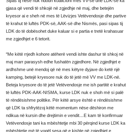
Sipas tij nëse nuk ndodh koalicioni mes VV-së dhe LDK-së ka
gjasa që vendi të shkojë në zgjedhje në maj, dhe betejën
kryesor ai e sheh në mes të Lëvizjes Vetëvendosje dhe partive
të krahut të luftës PDK-së, AAK-së dhe Nismës, pasi sipas tij
LDK do të dobësohet duke kaluar si e partia e tretë krahasuar
me zgjedhjet e 6 tetorit.
“Me këtë rrjedh kohore atëherë vendi ishte dashur të shkoj në
maj marr parasysh edhe fushatën zgjedhore. Në zgjedhjet e
ardhshme unë mendoj që në mes këtyre dyjave do ketë një
kamping, betejë kryesore nuk do të jetë më VV me LDK-në.
Beteja kryesore do të jetë Vetëvendosje me ish partitë e krahut
të luftës PDK-AAK-NISMA, kurse LDK nuk e shoh më si palë
të rëndësishme politike. Për këtë arsye është e rëndësishme
që LDK ta shfrytëzoj këtë momentum nëse dëshiron me
ndikua në kursin dhe drejtimin e vendit…E kam të konfirmuar
Vetëvendosje tani ka mbështetje mbi 30 përqind kurse LDK ka
mbështetje më të vogël sesa që e kishte në zgjedhjet e