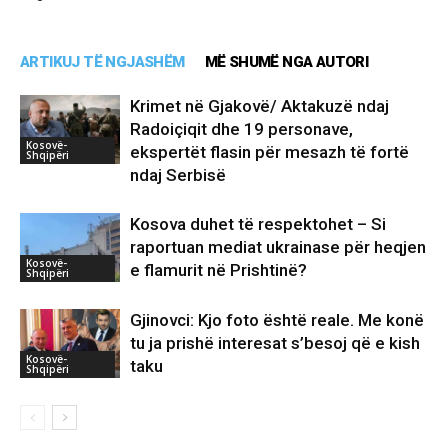
ARTIKUJ TË NGJASHËM
MË SHUMË NGA AUTORI
Krimet në Gjakovë/ Aktakuzë ndaj
Radoiçiqit dhe 19 personave,
Kosovë-
ekspertët flasin për mesazh të fortë
Shqipëri
ndaj Serbisë
Kosova duhet të respektohet – Si
raportuan mediat ukrainase për heqjen
Kosovë-
e flamurit në Prishtinë?
Shqipëri
Gjinovci: Kjo foto është reale. Me konë
tu ja prishë interesat s’besoj që e kish
Kosovë-
taku
Shqipëri