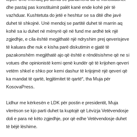
dhe pastaj pas konstituimit palët kanë ende kohë për të
vazhduar. Kushtetuta do jetë e heshtur se sa ditë dhe javë
duhet të shkojnë. Unë mendoj se partitë duhet të marrin aq
kohë sa iu duhet në mënyrë që në fund me ardhë tek një
zgjedhje, e cila është megjithatë një ndryshim prej qeverisjeve
të kaluara dhe nuk e kisha parë diskutimin e gjatë të
pazakonshëm megjithatë ajo që është e rëndësishme që ne si
votues dhe opinionistë kemi qenë kundër që të krijohen qeveri
vetëm shkel e shko por kemi dashur të krijojmë një qeveri që
ka mandat të qartë, legjitimitet të qartë“, tha Muja për
KosovaPress.
Lidhur me kërkesën e LDK për postin e presidentit, Muja
vlerëson se kjo parti duhet ta kuptojë që Lëvizja Vetëvendosje
doli e para në këto zgjedhje, por që edhe Vetëvendosje duhet
të bëjë lëshime.