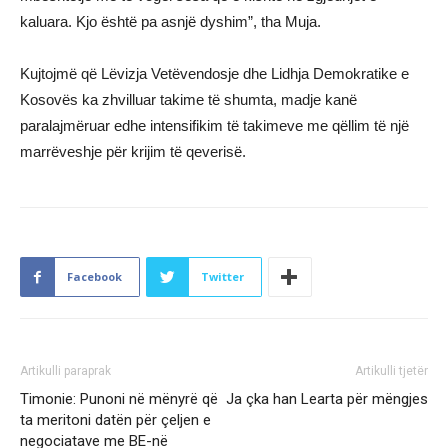
kaluara. Kjo është pa asnjë dyshim”, tha Muja.
Kujtojmë që Lëvizja Vetëvendosje dhe Lidhja Demokratike e
Kosovës ka zhvilluar takime të shumta, madje kanë
paralajmëruar edhe intensifikim të takimeve me qëllim të një
marrëveshje për krijim të qeverisë.
Facebook
Twitter
Artikulli paraprak
Artikulli tjetër
Timonie: Punoni në mënyrë që
Ja çka han Learta për mëngjes
ta meritoni datën për çeljen e
negociatave me BE-në