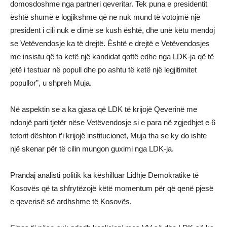
domosdoshme nga partneri qeveritar. Tek puna e presidentit
është shumë e logjikshme që ne nuk mund të votojmë një
president i cili nuk e dimë se kush është, dhe unë këtu mendoj
se Vetëvendosje ka të drejtë. Është e drejtë e Vetëvendosjes
me insistu që ta ketë një kandidat qoftë edhe nga LDK-ja që të
jetë i testuar në popull dhe po ashtu të ketë një legjitimitet
popullor”, u shpreh Muja.
Në aspektin se a ka gjasa që LDK të krijojë Qeverinë me
ndonjë parti tjetër nëse Vetëvendosje si e para në zgjedhjet e 6
tetorit dështon t’i krijojë institucionet, Muja tha se ky do ishte
një skenar për të cilin mungon guximi nga LDK-ja.
Prandaj analisti politik ka këshilluar Lidhje Demokratike të
Kosovës që ta shfrytëzojë këtë momentum për që qenë pjesë
e qeverisë së ardhshme të Kosovës.