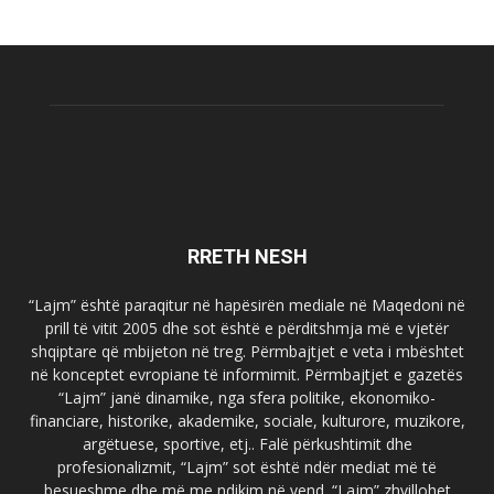
RRETH NESH
“Lajm” është paraqitur në hapësirën mediale në Maqedoni në
prill të vitit 2005 dhe sot është e përditshmja më e vjetër
shqiptare që mbijeton në treg. Përmbajtjet e veta i mbështet
në konceptet evropiane të informimit. Përmbajtjet e gazetës
“Lajm” janë dinamike, nga sfera politike, ekonomiko-
financiare, historike, akademike, sociale, kulturore, muzikore,
argëtuese, sportive, etj.. Falë përkushtimit dhe
profesionalizmit, “Lajm” sot është ndër mediat më të
besueshme dhe më me ndikim në vend. “Lajm” zhvillohet