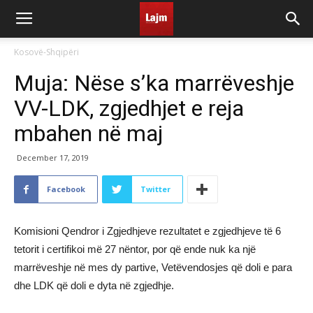
Kosovë-Shqipëri
Muja: Nëse s’ka marrëveshje
VV-LDK, zgjedhjet e reja
mbahen në maj
December 17, 2019
Facebook
Twitter
Komisioni Qendror i Zgjedhjeve rezultatet e zgjedhjeve të 6
tetorit i certifikoi më 27 nëntor, por që ende nuk ka një
marrëveshje në mes dy partive, Vetëvendosjes që doli e para
dhe LDK që doli e dyta në zgjedhje.