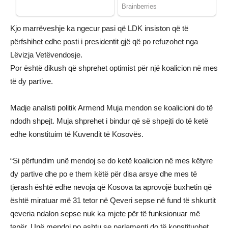
Kjo marrëveshje ka ngecur pasi që LDK insiston që të
përfshihet edhe posti i presidentit gjë që po refuzohet nga
Lëvizja Vetëvendosje.
Por është dikush që shprehet optimist për një koalicion në mes
të dy partive.
Madje analisti politik Armend Muja mendon se koalicioni do të
ndodh shpejt. Muja shprehet i bindur që së shpejti do të ketë
edhe konstituim të Kuvendit të Kosovës.
“Si përfundim unë mendoj se do ketë koalicion në mes këtyre
dy partive dhe po e them këtë për disa arsye dhe mes të
tjerash është edhe nevoja që Kosova ta aprovojë buxhetin që
është miratuar më 31 tetor në Qeveri sepse në fund të shkurtit
qeveria ndalon sepse nuk ka mjete për të funksionuar më
tepër. Unë mendoj po ashtu se parlamenti do të konstituohet