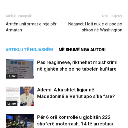
Artikulli paraprak
Artikulli tjetër
Arritën uniformat e reja për
Nagavci: Hoti nuk e di pse po
Armatën
shkon në Washington
ARTIKUJ TË NGJASHËM
MË SHUMË NGA AUTORI
Pas reagimeve, rikthehet mbishkrimi
në gjuhën shqipe në tabelën kufitare
Lajme
Ademi: A ka shtet ligjor në
Maqedoninë e Veriut apo s’ka fare?
Lajme
Për 6 orë kontrollë u gjobitën 222
shoferë motorrash, 14 të arrestuar