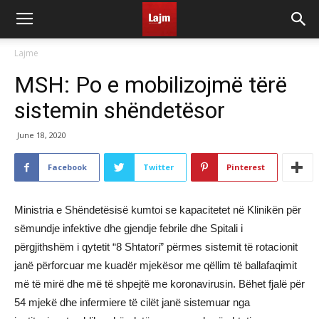
Lajme
MSH: Po e mobilizojmë tërë
sistemin shëndetësor
June 18, 2020
Facebook
Twitter
Pinterest
Ministria e Shëndetësisë kumtoi se kapacitetet në Klinikën për
sëmundje infektive dhe gjendje febrile dhe Spitali i
përgjithshëm i qytetit “8 Shtatori” përmes sistemit të rotacionit
janë përforcuar me kuadër mjekësor me qëllim të ballafaqimit
më të mirë dhe më të shpejtë me koronavirusin. Bëhet fjalë për
54 mjekë dhe infermiere të cilët janë sistemuar nga