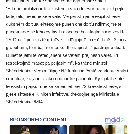
institucionet publike shëndetësore nga mbarë shteti.
“E kemi mobilizuar tërë sistemin shëndetësor për më shpejtë
ta tejkalojmë edhe këtë valë. Me përfshirjen e ekipit shtesë
dukshëm do t’ua lehtësojmë punën dhe do t’u ndihmojmë të
punësuarve në këto dy institucione në ballafaqimin me kovid-
19. Dua t’i porosis të gjithëve, t’i dëgjojmë mjekët tanë, të mos
grupohemi, të mbajmë maskë dhe shpesh t’i pastrojmë duart.
Duhet të jemi të vetëdijshëm se vetëm prej nesh varet. T’i
respektojmë masat pa përjashtim”, ka thënë ministri i
Shëndetësisë Venko Filipçe Në funksion është vendosur spitali
i montuar, ku janë të akomoduar tre pacientë. Ky spital është
tërësisht i pajisur dhe ka kapacitet prej 72 krevate shtesë, si
pjesë shtesë e Klinikën infektive, theksojnë nga Ministria e
Shëndetësisë./MIA