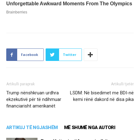
Facebook
Twitter
Artikulli paraprak
Artikulli tjetër
Trump nënshkruan urdhra
LSDM: Në bisedimet me BDI-në
ekzekutivë për të ndihmuar
kemi rënë dakord në disa pika
financiarisht amerikanët
ARTIKUJ TË NGJASHËM
MË SHUMË NGA AUTORI