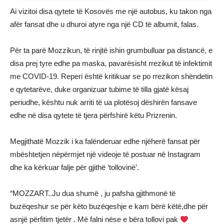
Ai vizitoi disa qytete të Kosovës me një autobus, ku takon nga
afër fansat dhe u dhuroi atyre nga një CD të albumit, falas.
Për ta parë Mozzikun, të rinjtë ishin grumbulluar pa distancë, e
disa prej tyre edhe pa maska, pavarësisht rrezikut të infektimit
me COVID-19. Reperi është kritikuar se po rrezikon shëndetin
e qytetarëve, duke organizuar tubime të tilla gjatë kësaj
periudhe, kështu nuk arriti të ua plotësoj dëshirën fansave
edhe në disa qytete të tjera përfshirë këtu Prizrenin.
Megjithatë Mozzik i ka falënderuar edhe njëherë fansat për
mbështetjen nëpërmjet një videoje të postuar në Instagram
dhe ka kërkuar falje për gjithë ‘tollovinë’.
“MOZZART..Ju dua shumë , ju pafsha gjithmonë të
buzëqeshur se për këto buzëqeshje e kam bërë këtë,dhe për
asnjë përfitim tjetër . Më falni nëse e bëra tollovi pak