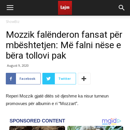
ShowBiz
Mozzik falënderon fansat për
mbështetjen: Më falni nëse e
bëra tollovi pak
August 9, 2020
Facebook
Twitter
Reperi Mozzik gjatë ditës së djeshme ka nisur turneun
promovues për albumin e ri “Mozzart”.