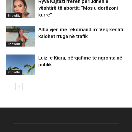
Ryva Kajtazi rrëfen periudhën e
vështirë të abortit: “Mos u dorëzoni
kurrë”
ShowBiz
Alba vjen me rekomandim: Veç kështu
kalohet rruga në trafik
ShowBiz
Luizi e Kiara, përqafime të ngrohta në
publik
ShowBiz