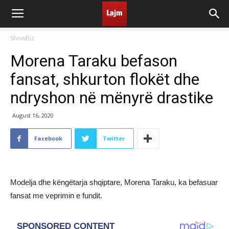
ShowBiz
Morena Taraku befason
fansat, shkurton flokët dhe
ndryshon në mënyrë drastike
August 16, 2020
Facebook
Twitter
Modelja dhe këngëtarja shqiptare, Morena Taraku, ka befasuar
fansat me veprimin e fundit.