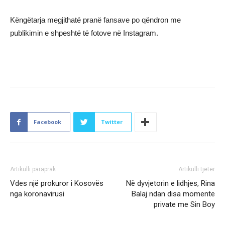
Këngëtarja megjithatë pranë fansave po qëndron me
publikimin e shpeshtë të fotove në Instagram.
Facebook
Twitter
Artikulli paraprak
Artikulli tjetër
Vdes një prokuror i Kosovës
Në dyvjetorin e lidhjes, Rina
nga koronavirusi
Balaj ndan disa momente
private me Sin Boy