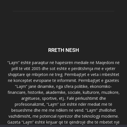
RRETH NESH
“Lajm” është paraqitur në hapësirën mediale në Maqedoni në
prill të vitit 2005 dhe sot është e përditshmja më e vjetër
shqiptare që mbijeton në treg. Përmbajtjet e veta i mbështet
në konceptet evropiane të informimit. Përmbajtjet e gazetës
“Lajm” janë dinamike, nga sfera politike, ekonomiko-
financiare, historike, akademike, sociale, kulturore, muzikore,
argëtuese, sportive, etj.. Falë përkushtimit dhe
profesionalizmit, “Lajm” sot është ndër mediat më të
besueshme dhe më me ndikim në vend. “Lajm” zhvillohet
vazhdimisht, me potencial njerëzor dhe teknologji moderne.
Gazeta “Lajm” është krijuar që të qëndrojë dhe të mbetet një