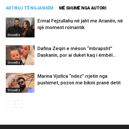
ARTIKUJ TË NGJASHËM
MË SHUMË NGA AUTORI
Ermal Fejzullahu në jaht me Arianën, në
një moment romantik
ShowBiz
Dafina Zeqiri e mëson “mbrapsht”
Daskanin, por ai duket kaq i ëmbël…
ShowBiz
Marina Vjollca “ndez” rrjetin nga
pushimet, pozon me bikini pranë detit
ShowBiz