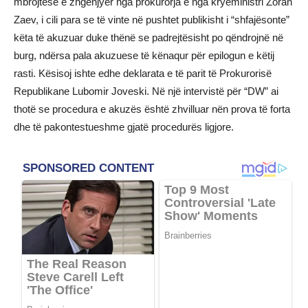
mbrojtëse e zhgënjyer nga prokurorja e nga kryeministri Zoran
Zaev, i cili para se të vinte në pushtet publikisht i “shfajësonte”
këta të akuzuar duke thënë se padrejtësisht po qëndrojnë në
burg, ndërsa pala akuzuese të kënaqur për epilogun e këtij
rasti. Kësisoj ishte edhe deklarata e të parit të Prokurorisë
Republikane Lubomir Joveski. Në një intervistë për “DW” ai
thotë se procedura e akuzës është zhvilluar nën prova të forta
dhe të pakontestueshme gjatë procedurës ligjore.