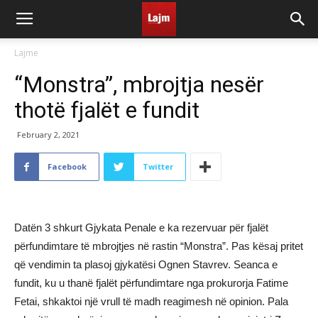
Lajme
“Monstra”, mbrojtja nesër
thotë fjalët e fundit
February 2, 2021
Facebook
Twitter
Datën 3 shkurt Gjykata Penale e ka rezervuar për fjalët
përfundimtare të mbrojtjes në rastin “Monstra”. Pas kësaj pritet
që vendimin ta plasoj gjykatësi Ognen Stavrev. Seanca e
fundit, ku u thanë fjalët përfundimtare nga prokurorja Fatime
Fetai, shkaktoi një vrull të madh reagimesh në opinion. Pala