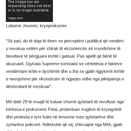
Lubomir Joveski, kryeprokurore
“Së pari, do të doja të them se perceptimi i publikut që vendimi
u revokua vetëm për shkak të ekzistencës së mundshme të
bisedave të përgjuara është i gabuar. Pas apelit që bënë të
akuzuarit, Gjykata Supreme konstatoi se vërtetësia e fakteve
vendimtare ishte e dyshimtë dhe u tha se gjatë rigjykimit është
e nevojshme për rikonstruim të ngjarjes edhe nga pikëpamja e
dëshmitarit të rrezikuar”.
Më datë 29 të muajit të kaluar shumë qytetarë të revoltuar nga
kërkesa e prokurores Fetai, protestuan rrugëve të kryeqytetit
dhe protesta e tyre kaloi në tensione mes qytetarëve dhe
zyrtarëve policorë. Ndërkohë që siç shkruajnë nga MIA, gjatë