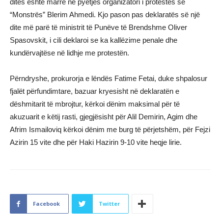
ditës është marrë në pyetjes organizatori i protestës së
“Monstrës” Blerim Ahmedi. Kjo pason pas deklaratës së një
dite më parë të ministrit të Punëve të Brendshme Oliver
Spasovskit, i cili deklaroi se ka kallëzime penale dhe
kundërvajtëse në lidhje me protestën.
Përndryshe, prokurorja e lëndës Fatime Fetai, duke shpalosur
fjalët përfundimtare, bazuar kryesisht në deklaratën e
dëshmitarit të mbrojtur, kërkoi dënim maksimal për të
akuzuarit e këtij rasti, gjegjësisht për Alil Demirin, Agim dhe
Afrim Ismailoviq kërkoi dënim me burg të përjetshëm, për Fejzi
Azirin 15 vite dhe për Haki Hazirin 9-10 vite heqje lirie.
Facebook
Twitter