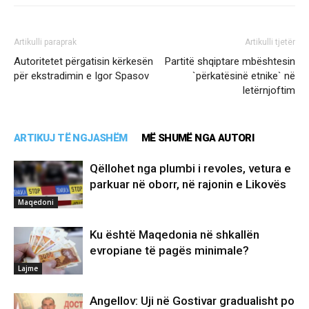
Artikulli paraprak
Artikulli tjetër
Autoritetet përgatisin kërkesën
Partitë shqiptare mbështesin
për ekstradimin e Igor Spasov
`përkatësinë etnike` në
letërnjoftim
ARTIKUJ TË NGJASHËM
MË SHUMË NGA AUTORI
Qëllohet nga plumbi i revoles, vetura e
parkuar në oborr, në rajonin e Likovës
Maqedoni
Ku është Maqedonia në shkallën
evropiane të pagës minimale?
Lajme
Angellov: Uji në Gostivar gradualisht po