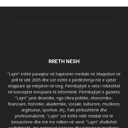
RRETH NESH
“Lajm” është paraqitur në hapësirën mediale në Maqedoni në
prill të vitit 2005 dhe sot është e përditshmja më e vjetër
shqiptare që mbijeton në treg. Përmbajtjet e veta i mbështet
në konceptet evropiane të informimit. Përmbajtjet e gazetës
“Lajm” janë dinamike, nga sfera politike, ekonomiko-
financiare, historike, akademike, sociale, kulturore, muzikore,
argëtuese, sportive, etj.. Falë përkushtimit dhe
profesionalizmit, “Lajm” sot është ndër mediat më të
besueshme dhe më me ndikim në vend. “Lajm” zhvillohet
vazhdimisht, me potencial njerëzor dhe teknologji moderne.