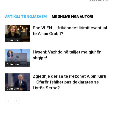
ARTIKUJ TË NGJASHËM
MË SHUMË NGA AUTORI
Pse VLEN-i i frikësohet lirimit eventual
të Artan Grubit?
Opinione
Hyseni: Vazhdojnë talljet me gjuhën
shqipe!
Opinione
Zgjedhje derisa të rrëzohet Albin Kurti
– Çfarër fshihet pas deklaratës së
Listës Serbe?
Opinione