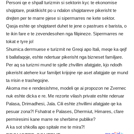
Personi qe e shpall turizmin si sektorin kyc te ekonomise
shqiptare, praktikisht po u ndalon shqiptareve pikerisht te
drejten per te marre pjese si sipermarres ne kete sektor.
Qasja eshte qe shqiptaret duhet te jene o pastrues e barista, o
te ikin fare e te zevendesohen nga filipineze. Sipermarres ne
tokat e tyre jo!
Shumica derrmuese e turizmit ne Greqi apo Itali, meqe ka qejf
ti ballafaqoje, eshte ndertuar pikerisht nga bizneset familjare.
Per aq sa turizmi mund te sjelle zhvillim afatgjate, kjo ndodh
pikerisht atehere kur familjet krijojne nje aset afatgjate qe mund
ta rrisin e trashegojne.
Akoma me e rendesishme, modeli qe ai propozon ne Zvernec
nuk eshte dicka e re. Me rezorte vilash private eshte nderuar
Palasa, Drimadhesi, Jala. Cili eshte zhvillimi afatgjate qe ka
pesuar zona?! Fshatrat e Palases, Dhermiut, Himares, cfare
permiresimi kane marre ne sherbime publike?
A ka sot shkolla apo spitale me te mira?!