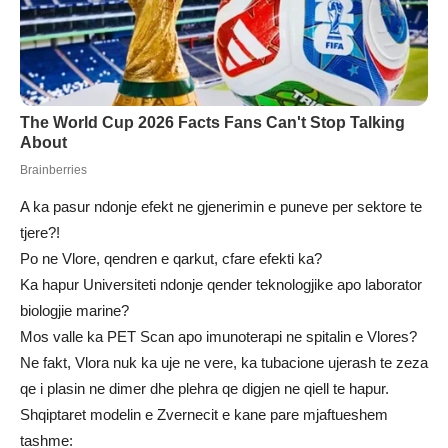
A ka pasur ndonje efekt ne gjenerimin e puneve per sektore te
tjere?!
Po ne Vlore, qendren e qarkut, cfare efekti ka?
Ka hapur Universiteti ndonje qender teknologjike apo laborator
biologjie marine?
Mos valle ka PET Scan apo imunoterapi ne spitalin e Vlores?
Ne fakt, Vlora nuk ka uje ne vere, ka tubacione ujerash te zeza
qe i plasin ne dimer dhe plehra qe digjen ne qiell te hapur.
Shqiptaret modelin e Zvernecit e kane pare mjaftueshem
tashme: