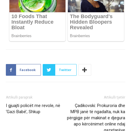
Facebook
Twitter
Artikulli paraprak
Artikulli tjetër
I gjuajti policët me revole, në
Çadikovski: Prokuroria dhe
‘Gazi Babë’, Shkup
MPB janë të ngadalta, nuk ka
përgjigje për makinat e djegura
apo kërcënimet online ndaj
gazetarëve