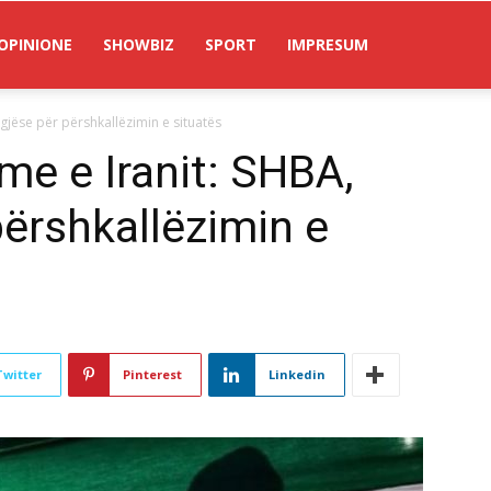
OPINIONE
SHOWBIZ
SPORT
IMPRESUM
egjëse për përshkallëzimin e situatës
me e Iranit: SHBA,
përshkallëzimin e
Twitter
Pinterest
Linkedin