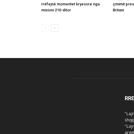
rrëfejnë momentet kryesore nga
çmimit pres
misioni 210-ditor
Britani
RR
“Laj
shqi
“Laj
argë