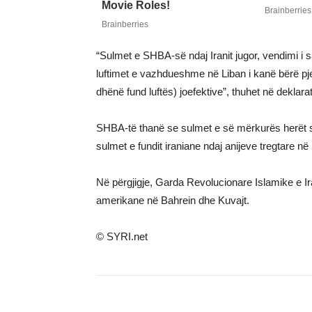
“Sulmet e SHBA-së ndaj Iranit jugor, vendimi i s
luftimet e vazhdueshme në Liban i kanë bërë pj
dhënë fund luftës) joefektive”, thuhet në deklara
SHBA-të thanë se sulmet e së mërkurës herët s
sulmet e fundit iraniane ndaj anijeve tregtare n
Në përgjigje, Garda Revolucionare Islamike e Ira
amerikane në Bahrein dhe Kuvajt.
© SYRI.net