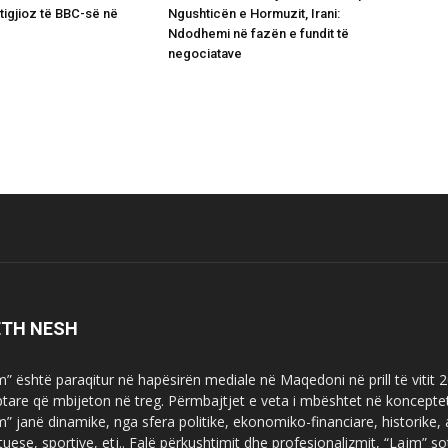
tigjioz të BBC-së në
Ngushticën e Hormuzit, Irani:
Ndodhemi në fazën e fundit të
negociatave
ETH NESH
m” është paraqitur në hapësirën mediale në Maqedoni në prill të vitit
ptare që mbijeton në treg. Përmbajtjet e veta i mbështet në koncepte
m” janë dinamike, nga sfera politike, ekonomiko-financiare, historike,
tuese, sportive, etj.. Falë përkushtimit dhe profesionalizmit, “Lajm