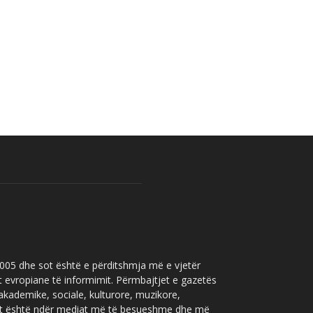
 2005 dhe sot është e përditshmja më e vjetër
t evropiane të informimit. Përmbajtjet e gazetës
 akademike, sociale, kulturore, muzikore,
” sot është ndër mediat më të besueshme dhe më