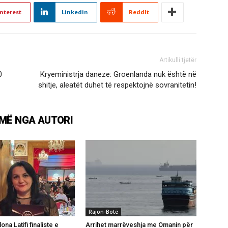
nterest
Linkedin
ReddIt
Artikulli tjetër
0
Kryeministrja daneze: Groenlanda nuk është në
shitje, aleatët duhet të respektojnë sovranitetin!
MË NGA AUTORI
Rajon-Botë
ona Latifi finaliste e
Arrihet marrëveshja me Omanin për