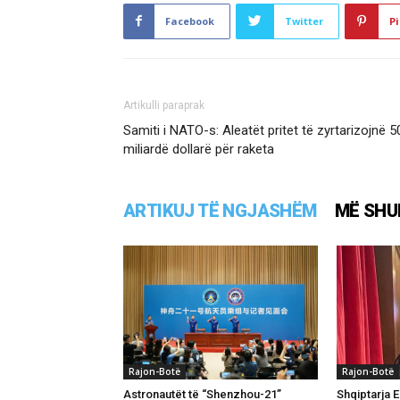
Facebook
Twitter
Pi
Artikulli paraprak
Samiti i NATO-s: Aleatët pritet të zyrtarizojnë 5
miliardë dollarë për raketa
ARTIKUJ TË NGJASHËM
MË SHU
Rajon-Botë
Rajon-Botë
Astronautët të “Shenzhou-21”
Shqiptarja El