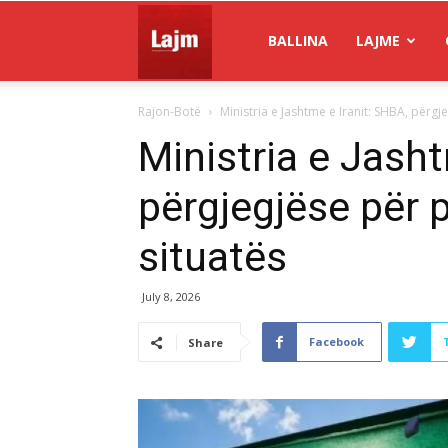
Gazeta
BALLINA
LAJME
Rajon-Botë
Ministria e Jashtme e Iranit: SHBA, përgj
Lajm
Ministria e Jasht
përgjegjëse për 
situatës
July 8, 2026
Facebook
Share