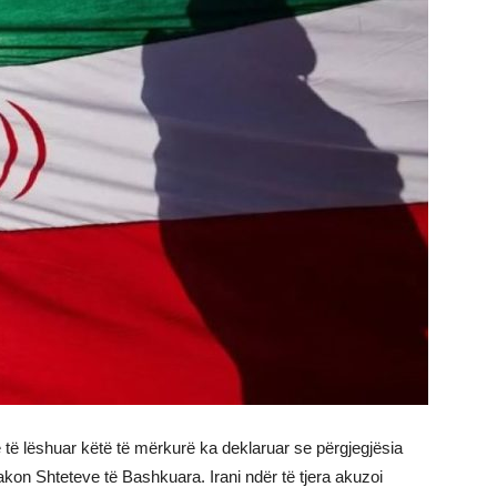
re të lëshuar këtë të mërkurë ka deklaruar se përgjegjësia
akon Shteteve të Bashkuara. Irani ndër të tjera akuzoi