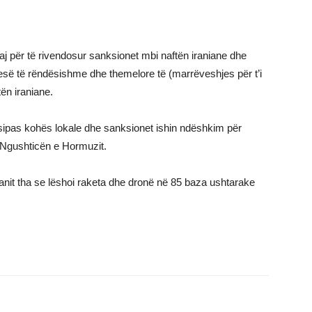
aj për të rivendosur sanksionet mbi naftën iraniane dhe
esë të rëndësishme dhe themelore të (marrëveshjes për t’i
tën iraniane.
ipas kohës lokale dhe sanksionet ishin ndëshkim për
ë Ngushticën e Hormuzit.
nit tha se lëshoi ​​raketa dhe dronë në 85 baza ushtarake