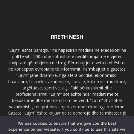
RRETH NESH
“Lajm” është paraqitur në hapësirën mediale në Maqedoni në
prill të vitit 2005 dhe sot është e përditshmja më e vjetër
shqiptare që mbijeton në treg. Përmbajtjet e veta i mbështet
në konceptet evropiane të informimit. Përmbajtjet e gazetës
“Lajm” janë dinamike, nga sfera politike, ekonomiko-
financiare, historike, akademike, sociale, kulturore, muzikore,
argëtuese, sportive, etj.. Falë përkushtimit dhe
profesionalizmit, “Lajm” sot është ndër mediat më të
besueshme dhe më me ndikim në vend. “Lajm” zhvillohet
vazhdimisht, me potencial njerëzor dhe teknologji moderne.
Gazeta “Lajm” është krijuar që të qëndrojë dhe të mbetet një
emër i dallueshëm në hapësirat ballkanike dhe evropiane. Ueb
We use cookies to ensure that we give you the best
faqja zyrtare e gazetës “Lajm”, www.lajmpress.org është një
experience on our website. If you continue to use this site we
ndër portalet më të njohur në Maqedoni.