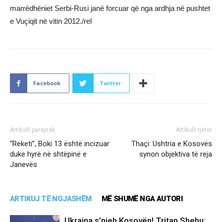
marrëdhëniet Serbi-Rusi janë forcuar që nga ardhja në pushtet
e Vuçiqit në vitin 2012./rel
Facebook
Twitter
Artikulli paraprak
Artikulli tjetër
“Reketi”, Boki 13 është incizuar
​Thaçi: Ushtria e Kosovës
duke hyrë në shtëpinë e
synon objektiva të reja
Janevës
ARTIKUJ TË NGJASHËM
MË SHUMË NGA AUTORI
Ukraina s’njeh Kosovën! Tritan Shehu: