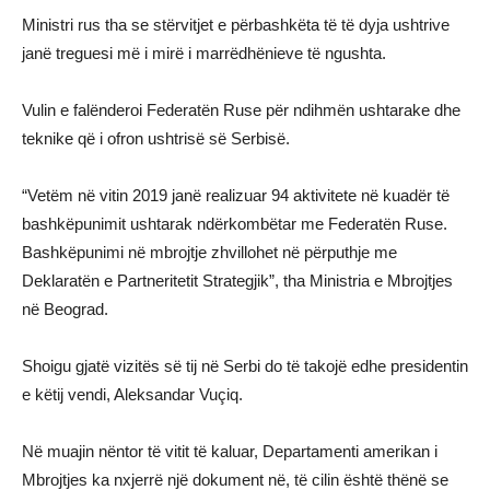
Ministri rus tha se stërvitjet e përbashkëta të të dyja ushtrive
janë treguesi më i mirë i marrëdhënieve të ngushta.
Vulin e falënderoi Federatën Ruse për ndihmën ushtarake dhe
teknike që i ofron ushtrisë së Serbisë.
“Vetëm në vitin 2019 janë realizuar 94 aktivitete në kuadër të
bashkëpunimit ushtarak ndërkombëtar me Federatën Ruse.
Bashkëpunimi në mbrojtje zhvillohet në përputhje me
Deklaratën e Partneritetit Strategjik”, tha Ministria e Mbrojtjes
në Beograd.
Shoigu gjatë vizitës së tij në Serbi do të takojë edhe presidentin
e këtij vendi, Aleksandar Vuçiq.
Në muajin nëntor të vitit të kaluar, Departamenti amerikan i
Mbrojtjes ka nxjerrë një dokument në, të cilin është thënë se