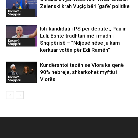
Zelenski krah Vuçiç bëri ‘gafë’ politike
Kosovë-
Shqipëri
Ish-kandidati i PS per deputet, Paulin
Luli: Eshtë tradhtari më i madh i
Kosovë-
Shqipërisë – “Ndjesë nëse ju kam
Shqipëri
kerkuar votën për Edi Ramën”
Kundërshtoi tezën se Vlora ka qenë
90% hebreje, shkarkohet myftiu i
Kosovë-
Vlorës
Shqipëri