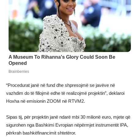
“Procedurat janë në fund dhe shpresojmë se javëve në
vazhdim do të fillojmë edhe të realizojmë projektin”, deklaroi
Hoxha në emisionin ZOOM në RTVM2.
Sipas tij, për projektin janë ndarë mbi 30 milionë euro, mjete që
sigurohen nga Bashkimi Evropian nëpërmjet instrumentit IPA,
përkrah bashkëfinancimit shtetëror.