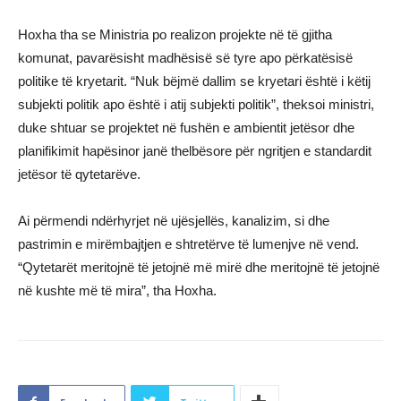
Hoxha tha se Ministria po realizon projekte në të gjitha
komunat, pavarësisht madhësisë së tyre apo përkatësisë
politike të kryetarit. “Nuk bëjmë dallim se kryetari është i këtij
subjekti politik apo është i atij subjekti politik”, theksoi ministri,
duke shtuar se projektet në fushën e ambientit jetësor dhe
planifikimit hapësinor janë thelbësore për ngritjen e standardit
jetësor të qytetarëve.
Ai përmendi ndërhyrjet në ujësjellës, kanalizim, si dhe
pastrimin e mirëmbajtjen e shtretërve të lumenjve në vend.
“Qytetarët meritojnë të jetojnë më mirë dhe meritojnë të jetojnë
në kushte më të mira”, tha Hoxha.