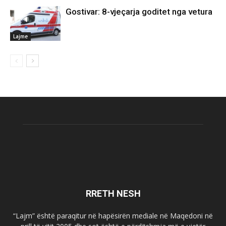
Gostivar: 8-vjeçarja goditet nga vetura
Lajme
RRETH NESH
“Lajm” është paraqitur në hapësirën mediale në Maqedoni në