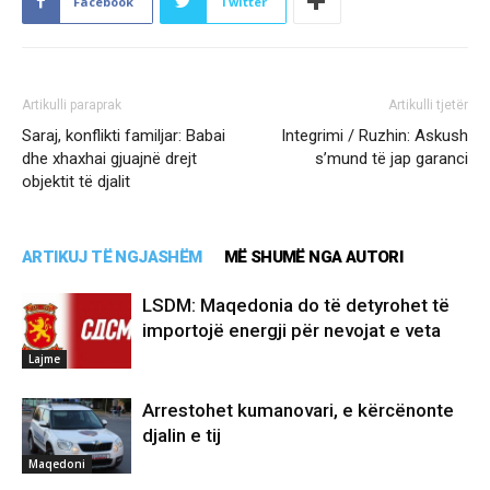
Facebook
Twitter
Artikulli paraprak
Artikulli tjetër
Saraj, konflikti familjar: Babai
Integrimi / Ruzhin: Askush
dhe xhaxhai gjuajnë drejt
s’mund të jap garanci
objektit të djalit
ARTIKUJ TË NGJASHËM
MË SHUMË NGA AUTORI
LSDM: Maqedonia do të detyrohet të
importojë energji për nevojat e veta
Lajme
Arrestohet kumanovari, e kërcënonte
djalin e tij
Maqedoni