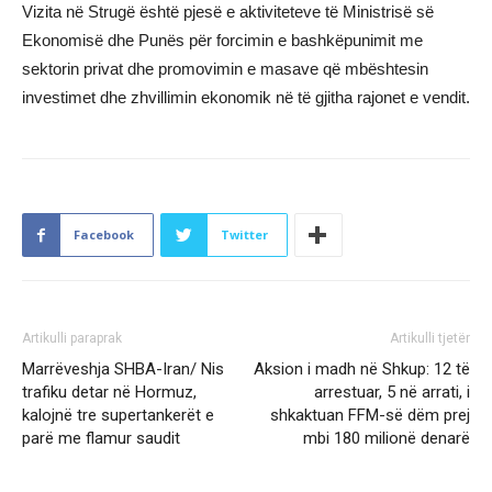
Vizita në Strugë është pjesë e aktiviteteve të Ministrisë së
Ekonomisë dhe Punës për forcimin e bashkëpunimit me
sektorin privat dhe promovimin e masave që mbështesin
investimet dhe zhvillimin ekonomik në të gjitha rajonet e vendit.
Facebook
Twitter
Artikulli paraprak
Artikulli tjetër
Marrëveshja SHBA-Iran/ Nis
Aksion i madh në Shkup: 12 të
trafiku detar në Hormuz,
arrestuar, 5 në arrati, i
kalojnë tre supertankerët e
shkaktuan FFM-së dëm prej
parë me flamur saudit
mbi 180 milionë denarë