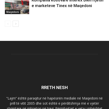
Kompania kosovare Interex blen rrjetin
e marketeve Tinex në Maqedoni
Maqedoni
RRETH NESH
“Lajm” është paraqitur në hapësirën mediale në Maqedoni në
prill të vitit 2005 dhe sot është e përditshmja më e vjetër
shqiptare që mbijeton në treg. Përmbajtjet e veta i mbështet