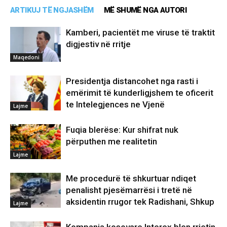
ARTIKUJ TË NGJASHËM
MË SHUMË NGA AUTORI
Kamberi, pacientët me viruse të traktit
digjestiv në rritje
Maqedoni
Presidentja distancohet nga rasti i
emërimit të kunderligjshem te oficerit
te Intelegjences ne Vjenë
Lajme
Fuqia blerëse: Kur shifrat nuk
përputhen me realitetin
Lajme
Me procedurë të shkurtuar ndiqet
penalisht pjesëmarrësi i tretë në
aksidentin rrugor tek Radishani, Shkup
Lajme