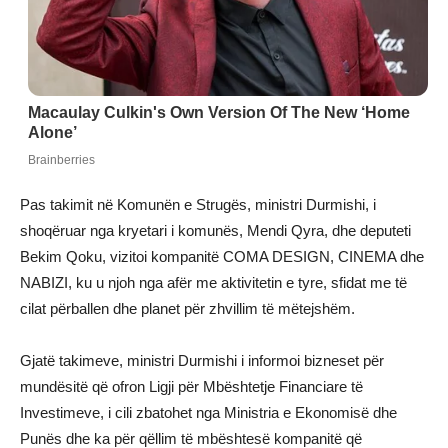
Pas takimit në Komunën e Strugës, ministri Durmishi, i
shoqëruar nga kryetari i komunës, Mendi Qyra, dhe deputeti
Bekim Qoku, vizitoi kompanitë COMA DESIGN, CINEMA dhe
NABIZI, ku u njoh nga afër me aktivitetin e tyre, sfidat me të
cilat përballen dhe planet për zhvillim të mëtejshëm.
Gjatë takimeve, ministri Durmishi i informoi bizneset për
mundësitë që ofron Ligji për Mbështetje Financiare të
Investimeve, i cili zbatohet nga Ministria e Ekonomisë dhe
Punës dhe ka për qëllim të mbështesë kompanitë që