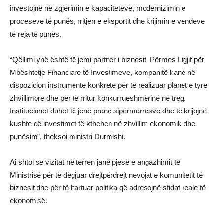
investojnë në zgjerimin e kapaciteteve, modernizimin e
proceseve të punës, rritjen e eksportit dhe krijimin e vendeve
të reja të punës.
“Qëllimi ynë është të jemi partner i biznesit. Përmes Ligjit për
Mbështetje Financiare të Investimeve, kompanitë kanë në
dispozicion instrumente konkrete për të realizuar planet e tyre
zhvillimore dhe për të rritur konkurrueshmërinë në treg.
Institucionet duhet të jenë pranë sipërmarrësve dhe të krijojnë
kushte që investimet të kthehen në zhvillim ekonomik dhe
punësim”, theksoi ministri Durmishi.
Ai shtoi se vizitat në terren janë pjesë e angazhimit të
Ministrisë për të dëgjuar drejtpërdrejt nevojat e komunitetit të
biznesit dhe për të hartuar politika që adresojnë sfidat reale të
ekonomisë.