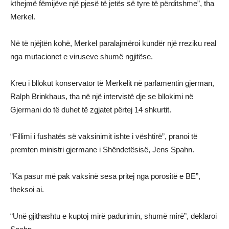
kthejmë fëmijëve një pjesë të jetës së tyre të përditshme”, tha
Merkel.
Në të njëjtën kohë, Merkel paralajmëroi kundër një rreziku real
nga mutacionet e viruseve shumë ngjitëse.
Kreu i bllokut konservator të Merkelit në parlamentin gjerman,
Ralph Brinkhaus, tha në një intervistë dje se bllokimi në
Gjermani do të duhet të zgjatet përtej 14 shkurtit.
“Fillimi i fushatës së vaksinimit ishte i vështirë”, pranoi të
premten ministri gjermane i Shëndetësisë, Jens Spahn.
”Ka pasur më pak vaksinë sesa pritej nga porositë e BE”,
theksoi ai.
“Unë gjithashtu e kuptoj mirë padurimin, shumë mirë”, deklaroi