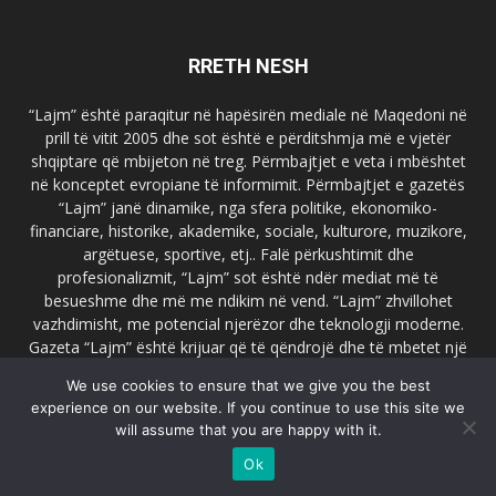
RRETH NESH
“Lajm” është paraqitur në hapësirën mediale në Maqedoni në
prill të vitit 2005 dhe sot është e përditshmja më e vjetër
shqiptare që mbijeton në treg. Përmbajtjet e veta i mbështet
në konceptet evropiane të informimit. Përmbajtjet e gazetës
“Lajm” janë dinamike, nga sfera politike, ekonomiko-
financiare, historike, akademike, sociale, kulturore, muzikore,
argëtuese, sportive, etj.. Falë përkushtimit dhe
profesionalizmit, “Lajm” sot është ndër mediat më të
besueshme dhe më me ndikim në vend. “Lajm” zhvillohet
vazhdimisht, me potencial njerëzor dhe teknologji moderne.
Gazeta “Lajm” është krijuar që të qëndrojë dhe të mbetet një
emër i dallueshëm në hapësirat ballkanike dhe evropiane. Ueb
We use cookies to ensure that we give you the best
faqja zyrtare e gazetës “Lajm”, www.lajmpress.org është një
experience on our website. If you continue to use this site we
ndër portalet më të njohur në Maqedoni.
will assume that you are happy with it.
Na kontakto:
lajm.sk@gmail.com
Ok