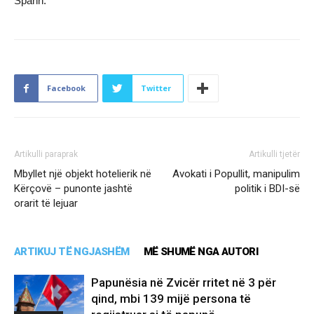
Spahn.
Facebook
Twitter
Artikulli paraprak
Artikulli tjetër
Mbyllet një objekt hotelierik në
Avokati i Popullit, manipulim
Kërçovë – punonte jashtë
politik i BDI-së
orarit të lejuar
ARTIKUJ TË NGJASHËM
MË SHUMË NGA AUTORI
Papunësia në Zvicër rritet në 3 për
qind, mbi 139 mijë persona të