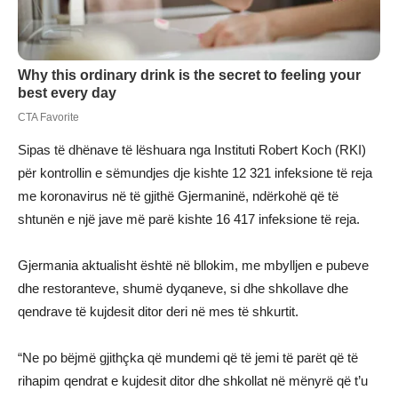
Sipas të dhënave të lëshuara nga Instituti Robert Koch (RKI)
për kontrollin e sëmundjes dje kishte 12 321 infeksione të reja
me koronavirus në të gjithë Gjermaninë, ndërkohë që të
shtunën e një jave më parë kishte 16 417 infeksione të reja.
Gjermania aktualisht është në bllokim, me mbylljen e pubeve
dhe restoranteve, shumë dyqaneve, si dhe shkollave dhe
qendrave të kujdesit ditor deri në mes të shkurtit.
“Ne po bëjmë gjithçka që mundemi që të jemi të parët që të
rihapim qendrat e kujdesit ditor dhe shkollat ​​në mënyrë që t’u