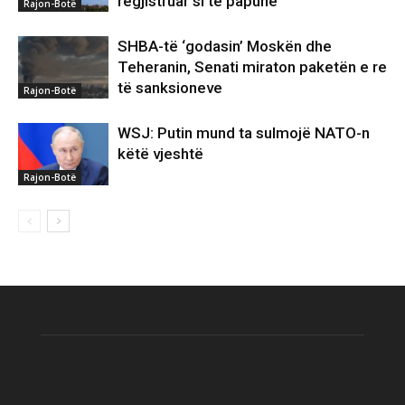
regjistruar si të papunë
Rajon-Botë
SHBA-të ‘godasin’ Moskën dhe
Teheranin, Senati miraton paketën e re
të sanksioneve
Rajon-Botë
WSJ: Putin mund ta sulmojë NATO-n
këtë vjeshtë
Rajon-Botë