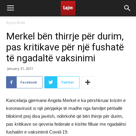
Rajon-Botë
Merkel bën thirrje për durim,
pas kritikave për një fushatë
të ngadaltë vaksinimi
January 31, 2021
Facebook
Twitter
Kancelarja gjermane Angela Merkel e ka përshkruar krizën e
koronavirusit si një përpjekje të madhe nga familjet përballë
bllokimit prej disa javësh, ndërkohë që bëri thirrje për durim,
pas kritikave se qeveria federale e kishte filluar me ngadalësi
fushatën e vaksinimit Covid-19.