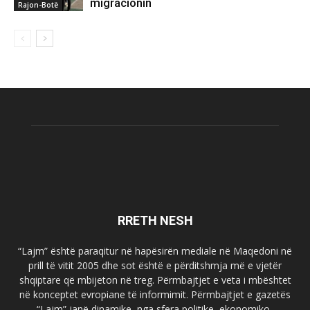
migracionin
Rajon-Botë
RRETH NESH
“Lajm” është paraqitur në hapësirën mediale në Maqedoni në
prill të vitit 2005 dhe sot është e përditshmja më e vjetër
shqiptare që mbijeton në treg. Përmbajtjet e veta i mbështet
në konceptet evropiane të informimit. Përmbajtjet e gazetës
“Lajm” janë dinamike, nga sfera politike, ekonomiko-