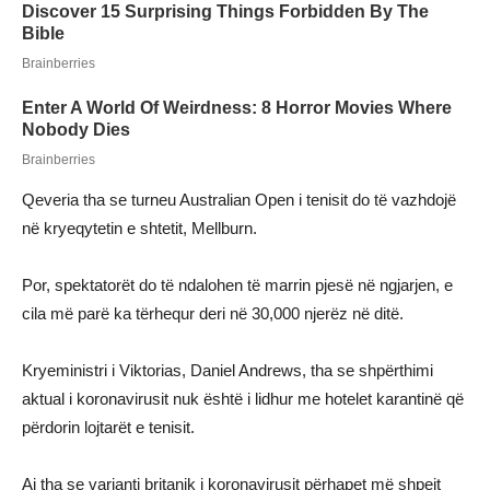
Qeveria tha se turneu Australian Open i tenisit do të vazhdojë
në kryeqytetin e shtetit, Mellburn.
Por, spektatorët do të ndalohen të marrin pjesë në ngjarjen, e
cila më parë ka tërhequr deri në 30,000 njerëz në ditë.
Kryeministri i Viktorias, Daniel Andrews, tha se shpërthimi
aktual i koronavirusit nuk është i lidhur me hotelet karantinë që
përdorin lojtarët e tenisit.
Ai tha se varianti britanik i koronavirusit përhapet më shpejt