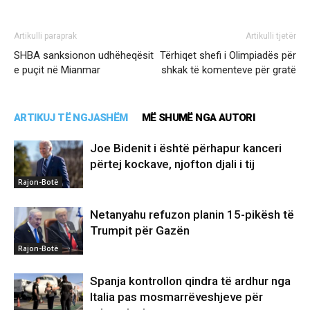
Artikulli paraprak
Artikulli tjetër
SHBA sanksionon udhëheqësit
Tërhiqet shefi i Olimpiadës për
e puçit në Mianmar
shkak të komenteve për gratë
ARTIKUJ TË NGJASHËM
MË SHUMË NGA AUTORI
Joe Bidenit i është përhapur kanceri
përtej kockave, njofton djali i tij
Rajon-Botë
Netanyahu refuzon planin 15-pikësh të
Trumpit për Gazën
Rajon-Botë
Spanja kontrollon qindra të ardhur nga
Italia pas mosmarrëveshjeve për