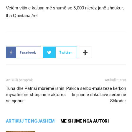
Vetëm vitin e kaluar, më shumë se 5,000 njerëz janë zhdukur,
tha Quintana./rel
Facebook
Twitter
Artikulli paraprak
Artikulli tjetër
Tuna dhe Patrisi mbrëmë ishin
Pakica serbo-malazeze kërkon
mysafirë në shtëpinë e aktores
krijimin e shkollave serbe në
së njohur
Shkodër
ARTIKUJ TË NGJASHËM
MË SHUMË NGA AUTORI