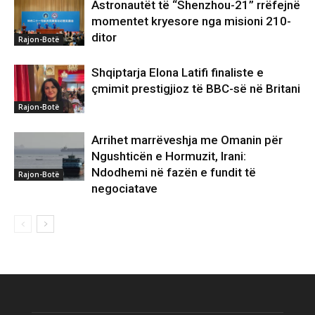
Astronautët të “Shenzhou-21” rrëfejnë
momentet kryesore nga misioni 210-
ditor
Rajon-Botë
Shqiptarja Elona Latifi finaliste e
çmimit prestigjioz të BBC-së në Britani
Rajon-Botë
Arrihet marrëveshja me Omanin për
Ngushticën e Hormuzit, Irani:
Ndodhemi në fazën e fundit të
Rajon-Botë
negociatave