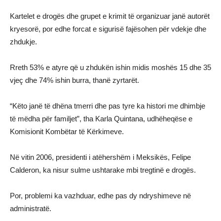
Kartelet e drogës dhe grupet e krimit të organizuar janë autorët
kryesorë, por edhe forcat e sigurisë fajësohen për vdekje dhe
zhdukje.
Rreth 53% e atyre që u zhdukën ishin midis moshës 15 dhe 35
vjeç dhe 74% ishin burra, thanë zyrtarët.
“Këto janë të dhëna tmerri dhe pas tyre ka histori me dhimbje
të mëdha për familjet”, tha Karla Quintana, udhëheqëse e
Komisionit Kombëtar të Kërkimeve.
Në vitin 2006, presidenti i atëhershëm i Meksikës, Felipe
Calderon, ka nisur sulme ushtarake mbi tregtinë e drogës.
Por, problemi ka vazhduar, edhe pas dy ndryshimeve në
administratë.