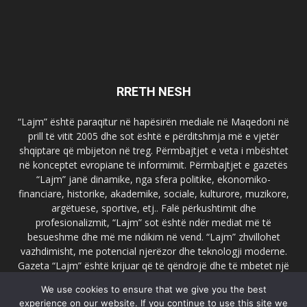
RRETH NESH
“Lajm” është paraqitur në hapësirën mediale në Maqedoni në
prill të vitit 2005 dhe sot është e përditshmja më e vjetër
shqiptare që mbijeton në treg. Përmbajtjet e veta i mbështet
në konceptet evropiane të informimit. Përmbajtjet e gazetës
“Lajm” janë dinamike, nga sfera politike, ekonomiko-
financiare, historike, akademike, sociale, kulturore, muzikore,
argëtuese, sportive, etj.. Falë përkushtimit dhe
profesionalizmit, “Lajm” sot është ndër mediat më të
besueshme dhe më me ndikim në vend. “Lajm” zhvillohet
vazhdimisht, me potencial njerëzor dhe teknologji moderne.
Gazeta “Lajm” është krijuar që të qëndrojë dhe të mbetet një
emër i dallueshëm në hapësirat ballkanike dhe evropiane. Ueb
We use cookies to ensure that we give you the best
faqja zyrtare e gazetës “Lajm”, www.lajmpress.org është një
experience on our website. If you continue to use this site we