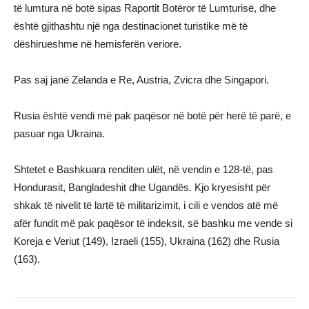
të lumtura në botë sipas Raportit Botëror të Lumturisë, dhe
është gjithashtu një nga destinacionet turistike më të
dëshirueshme në hemisferën veriore.
Pas saj janë Zelanda e Re, Austria, Zvicra dhe Singapori.
Rusia është vendi më pak paqësor në botë për herë të parë, e
pasuar nga Ukraina.
Shtetet e Bashkuara renditen ulët, në vendin e 128-të, pas
Hondurasit, Bangladeshit dhe Ugandës. Kjo kryesisht për
shkak të nivelit të lartë të militarizimit, i cili e vendos atë më
afër fundit më pak paqësor të indeksit, së bashku me vende si
Koreja e Veriut (149), Izraeli (155), Ukraina (162) dhe Rusia
(163).