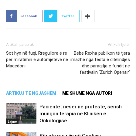
Facebook
Twitter
Artikulli paraprak
Artikulli tjetër
Sot hyn në fuqi, Rregullore e re
Bebe Rexha publikon të tjera
për miratimin e automjeteve në
imazhe nga festa e ditëlindjes
Maqedoni
dhe paraqitja e fundit në
festivalin ‘Zurich Openair’
ARTIKUJ TË NGJASHËM
MË SHUMË NGA AUTORI
Pacientët nesër në protestë, sërish
mungon terapia në Klinikën e
Onkologjisë
Lajme
Situata me ujin në Gostivar