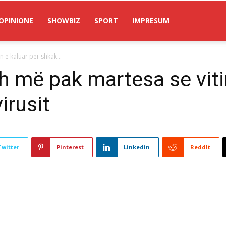
OPINIONE
SHOWBIZ
SPORT
IMPRESUM
 e kaluar për shkak...
h më pak martesa se viti
irusit
Twitter
Pinterest
Linkedin
ReddIt