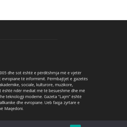
 2005 dhe sot është e përditshmja më e vjetër
t evropiane të informimit. Përmbajtjet e gazetës
 akademike, sociale, kulturore, muzikore,
” sot është ndër mediat më të besueshme dhe më
 dhe teknologji moderne. Gazeta “Lajm” është
allkanike dhe evropiane. Ueb faqja zyrtare e
 në Maqedoni.