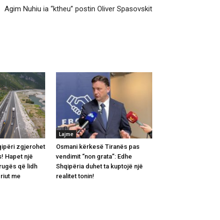
Agim Nuhiu ia “ktheu” postin Oliver Spasovskit
Lajme
qipëri zgjerohet
Osmani kërkesë Tiranës pas
! Hapet një
vendimit “non grata”: Edhe
rrugës që lidh
Shqipëria duhet ta kuptojë një
riut me
realitet tonin!