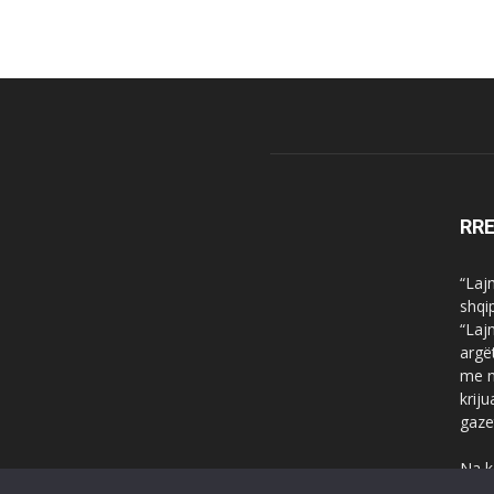
RR
“Laj
shqi
“Laj
argë
me n
krij
gaze
Na k