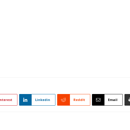
nterest
Linkedin
ReddIt
Email