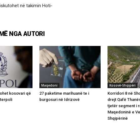
 diskutohet në takimin Hoti-
MË NGA AUTORI
Maqedoni
Kosovë-Shqipëri
tohet kosovari që
27 paketime marihuanë te i
Korridori 8 në Sh
terpoli
burgosuri në Idrizovë
drejt Qafë Thanës
tjetër segment i 
Maqedoninë e Ve
Shqipërinë