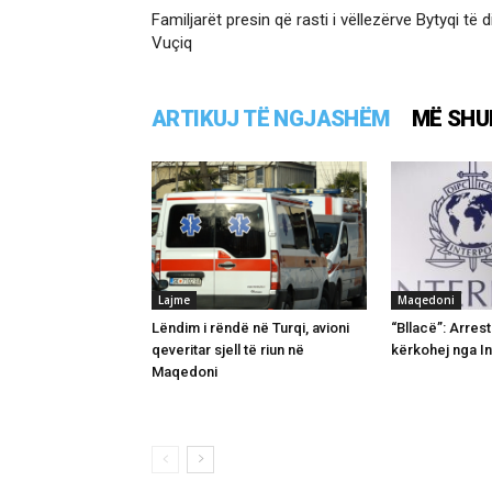
Familjarët presin që rasti i vëllezërve Bytyqi të
Vuçiq
ARTIKUJ TË NGJASHËM
MË SHU
Lajme
Maqedoni
Lëndim i rëndë në Turqi, avioni
“Bllacë”: Arres
qeveritar sjell të riun në
kërkohej nga In
Maqedoni