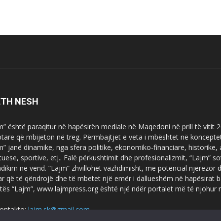
ETH NESH
m” është paraqitur në hapësirën mediale në Maqedoni në prill të vitit
ptare që mbijeton në treg. Përmbajtjet e veta i mbështet në koncepte
m” janë dinamike, nga sfera politike, ekonomiko-financiare, historike,
tuese, sportive, etj.. Falë përkushtimit dhe profesionalizmit, “Lajm
dikim në vend. “Lajm” zhvillohet vazhdimisht, me potencial njerëzor
uar që të qëndrojë dhe të mbetet një emër i dallueshëm në hapësirat b
tës “Lajm”, www.lajmpress.org është një ndër portalet më të njohur
ontakto:
lajm.sk@gmail.com