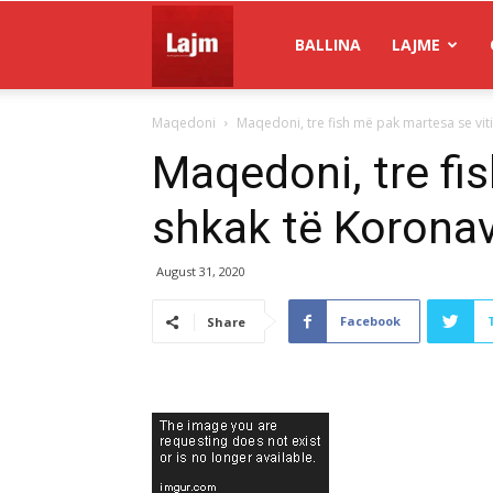
Gazeta
BALLINA
LAJME
Maqedoni
Maqedoni, tre fish më pak martesa se vitin
Lajm
Maqedoni, tre fis
shkak të Koronav
August 31, 2020
Facebook
Share