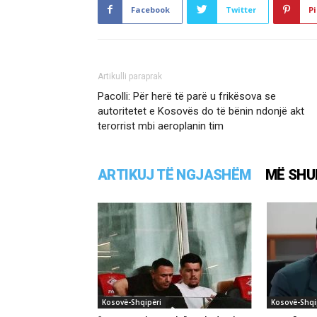
Facebook
Twitter
Pi
Artikulli paraprak
Pacolli: Për herë të parë u frikësova se
autoritetet e Kosovës do të bënin ndonjë akt
terorrist mbi aeroplanin tim
ARTIKUJ TË NGJASHËM
MË SHU
Kosovë-Shqipëri
Kosovë-Shqi