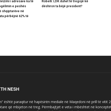
ivizimi i adresave ka të
Robelli: LDK duhet të tregojë kë
ogëlimin e peshës
dëshiron ta bëjë president?
të shqiptarëve në
ta përbëjnë 62% të
ETH NESH
m” është paraqitur në hapësirën mediale në Maqedoni në prill të vitit
ptare që mbijeton në treg. Përmbajtjet e veta i mbështet në koncepte