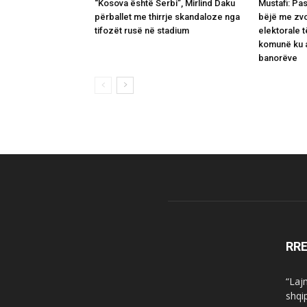
“Kosova është Serbi”, Mirlind Daku
Mustafi: Pas
përballet me thirrje skandaloze nga
bëjë me zv
tifozët rusë në stadium
elektorale 
komunë ku a
banorëve
RR
“Laj
shqi