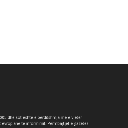
 2005 dhe sot është e përditshmja më e vjetër
t evropiane të informimit. Përmbajtjet e gazetës