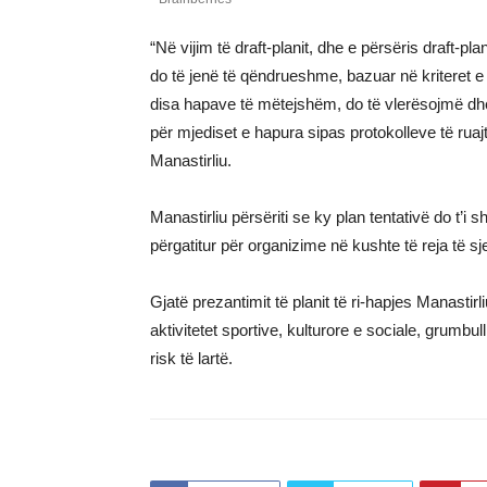
“Në vijim të draft-planit, dhe e përsëris draft-p
do të jenë të qëndrueshme, bazuar në kriteret e
disa hapave të mëtejshëm, do të vlerësojmë dhe
për mjediset e hapura sipas protokolleve të ruaj
Manastirliu.
Manastirliu përsëriti se ky plan tentativë do t’i 
përgatitur për organizime në kushte të reja të sje
Gjatë prezantimit të planit të ri-hapjes Manastirl
aktivitetet sportive, kulturore e sociale, gru
risk të lartë.