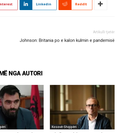
nterest
Linkedin
ReddIt
Artikulli tjetër
Johnson: Britania po e kalon kulmin e pandemisë
MË NGA AUTORI
përi
Kosovë-Shqipëri