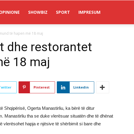
OPINIONE
SHOWBIZ
SPORT
IMPRESUM
t mund të hapen më 18 maj
t dhe restorantet
më 18 maj
Twitter
Pinterest
Linkedin
ë Shqipërisë, Ogerta Manastirliu, ka bërë të ditur
im. Manastirliu tha se duke vlerësuar situatën dhe të dhënat
të vlerësohet hapja e njësive të shërbimit si bare dhe