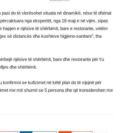
lan pasi do të vlerësohet situata në dinamikë, nëse të dhënat
 përcaktuara nga ekspertët, nga 18 maji e në vijim, sipas
 hapjen e njësive të shërbimit, bare e restorante, vetëm
tjes së distancës dhe kushteve higjieno-sanitare”, tha
shërbejë njësive të shërbimit, bare dhe restorante për t’u
lljes dhe shërbimit.
iu konfirmoi se kufizimet në këtë plan do të vijojnë për
mbullimet me më shumë se 5 persona dhe që konsiderohen me