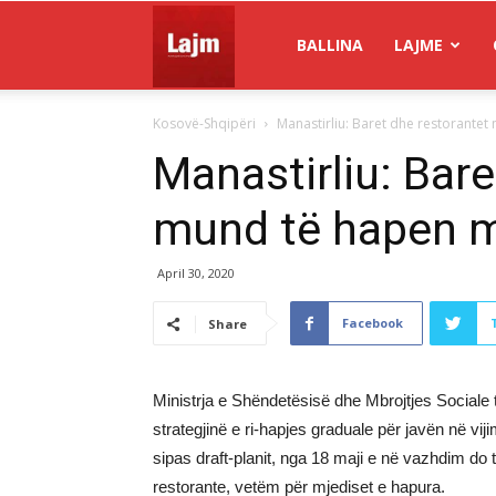
Gazeta
BALLINA
LAJME
Kosovë-Shqipëri
Manastirliu: Baret dhe restorante
Lajm
Manastirliu: Bare
mund të hapen 
April 30, 2020
Facebook
Share
Ministrja e Shëndetësisë dhe Mbrojtjes Sociale t
strategjinë e ri-hapjes graduale për javën në vij
sipas draft-planit, nga 18 maji e në vazhdim do 
restorante, vetëm për mjediset e hapura.