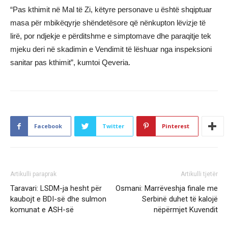
“Pas kthimit në Mal të Zi, këtyre personave u është shqiptuar
masa për mbikëqyrje shëndetësore që nënkupton lëvizje të
lirë, por ndjekje e përditshme e simptomave dhe paraqitje tek
mjeku deri në skadimin e Vendimit të lëshuar nga inspeksioni
sanitar pas kthimit”, kumtoi Qeveria.
Facebook
Twitter
Pinterest
Artikulli paraprak
Artikulli tjetër
Taravari: LSDM-ja hesht për
Osmani: Marrëveshja finale me
kaubojt e BDI-së dhe sulmon
Serbinë duhet të kalojë
komunat e ASH-së
nëpërmjet Kuvendit