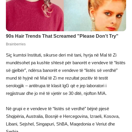
Siç kumtoi Instituti, sikurse deri më tani, hyrja në Mal të Zi
mundësohet pa kushte shtesë për banorët e vendeve të “listës
së gjelbër”, ndërsa banorët e vendeve të “listës së verdhë”
mund të hyjnë në Mal të Zi me rezultat pozitiv të testit
serologjik – antitrupa të klasit lgG që e jep laboratori i
regjistruar dhe jo më të vjetër se 30 ditë, njofton MIA.
Në grupi e e vendeve të “listës së verdhë” bëjnë pjesë
Shqipëria, Australia, Bosnjë e Hercegovina, Izraeli, Kosova,
Libani, Sejshel, Singapuri, ShBA, Maqedonia e Veriut dhe
Serbia.