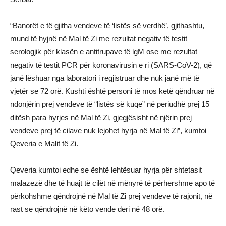
“Banorët e të gjitha vendeve të ‘listës së verdhë’, gjithashtu,
mund të hyjnë në Mal të Zi me rezultat negativ të testit
serologjik për klasën e antitrupave të lgM ose me rezultat
negativ të testit PCR për koronavirusin e ri (SARS-CoV-2), që
janë lëshuar nga laboratori i regjistruar dhe nuk janë më të
vjetër se 72 orë. Kushti është personi të mos ketë qëndruar në
ndonjërin prej vendeve të “listës së kuqe” në periudhë prej 15
ditësh para hyrjes në Mal të Zi, gjegjësisht në njërin prej
vendeve prej të cilave nuk lejohet hyrja në Mal të Zi”, kumtoi
Qeveria e Malit të Zi.
Qeveria kumtoi edhe se është lehtësuar hyrja për shtetasit
malazezë dhe të huajt të cilët në mënyrë të përhershme apo të
përkohshme qëndrojnë në Mal të Zi prej vendeve të rajonit, në
rast se qëndrojnë në këto vende deri në 48 orë.