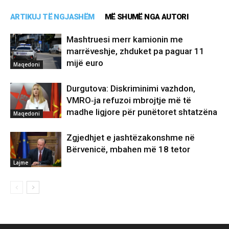
ARTIKUJ TË NGJASHËM
MË SHUMË NGA AUTORI
Mashtruesi merr kamionin me
marrëveshje, zhduket pa paguar 11
mijë euro
Maqedoni
Durgutova: Diskriminimi vazhdon,
VMRO‑ja refuzoi mbrojtje më të
madhe ligjore për punëtoret shtatzëna
Maqedoni
Zgjedhjet e jashtëzakonshme në
Bërvenicë, mbahen më 18 tetor
Lajme