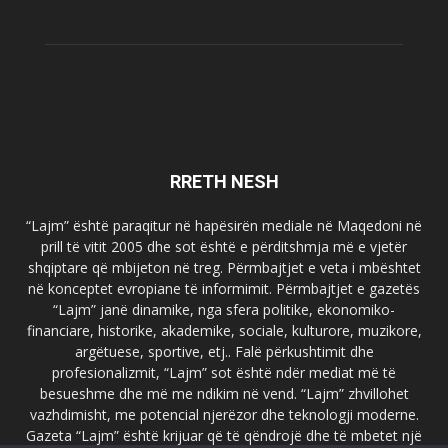
RRETH NESH
“Lajm” është paraqitur në hapësirën mediale në Maqedoni në
prill të vitit 2005 dhe sot është e përditshmja më e vjetër
shqiptare që mbijeton në treg. Përmbajtjet e veta i mbështet
në konceptet evropiane të informimit. Përmbajtjet e gazetës
“Lajm” janë dinamike, nga sfera politike, ekonomiko-
financiare, historike, akademike, sociale, kulturore, muzikore,
argëtuese, sportive, etj.. Falë përkushtimit dhe
profesionalizmit, “Lajm” sot është ndër mediat më të
besueshme dhe më me ndikim në vend. “Lajm” zhvillohet
vazhdimisht, me potencial njerëzor dhe teknologji moderne.
Gazeta “Lajm” është krijuar që të qëndrojë dhe të mbetet një