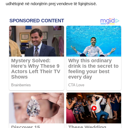
udhëtojnë në ndonjërin prej vendeve të fqinjësisë.