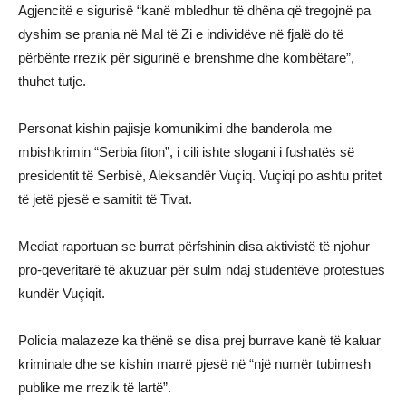
Agjencitë e sigurisë “kanë mbledhur të dhëna që tregojnë pa
dyshim se prania në Mal të Zi e individëve në fjalë do të
përbënte rrezik për sigurinë e brenshme dhe kombëtare”,
thuhet tutje.
Personat kishin pajisje komunikimi dhe banderola me
mbishkrimin “Serbia fiton”, i cili ishte slogani i fushatës së
presidentit të Serbisë, Aleksandër Vuçiq. Vuçiqi po ashtu pritet
të jetë pjesë e samitit të Tivat.
Mediat raportuan se burrat përfshinin disa aktivistë të njohur
pro-qeveritarë të akuzuar për sulm ndaj studentëve protestues
kundër Vuçiqit.
Policia malazeze ka thënë se disa prej burrave kanë të kaluar
kriminale dhe se kishin marrë pjesë në “një numër tubimesh
publike me rrezik të lartë”.