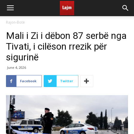
Rajon-Botë
Mali i Zi i dëbon 87 serbë nga
Tivati, i cilëson rrezik për
sigurinë
June 4, 2026
Facebook
Twitter