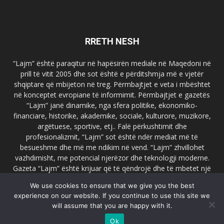
RRETH NESH
“Lajm” është paraqitur në hapësirën mediale në Maqedoni në
prill të vitit 2005 dhe sot është e përditshmja më e vjetër
shqiptare që mbijeton në treg. Përmbajtjet e veta i mbështet
në konceptet evropiane të informimit. Përmbajtjet e gazetës
“Lajm” janë dinamike, nga sfera politike, ekonomiko-
financiare, historike, akademike, sociale, kulturore, muzikore,
argëtuese, sportive, etj.. Falë përkushtimit dhe
profesionalizmit, “Lajm” sot është ndër mediat më të
besueshme dhe më me ndikim në vend. “Lajm” zhvillohet
vazhdimisht, me potencial njerëzor dhe teknologji moderne.
Gazeta “Lajm” është krijuar që të qëndrojë dhe të mbetet një
emër i dallueshëm në hapësirat ballkanike dhe evropiane. Ueb
We use cookies to ensure that we give you the best
faqja zyrtare e gazetës “Lajm”, www.lajmpress.org është një
experience on our website. If you continue to use this site we
ndër portalet më të njohur në Maqedoni.
will assume that you are happy with it.
Na kontakto:
lajm.sk@gmail.com
Ok