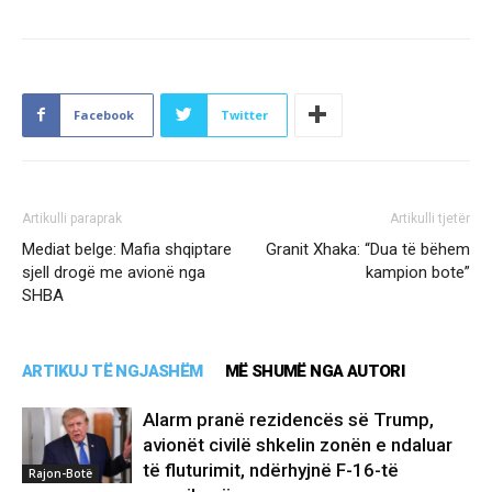
Facebook
Twitter
Artikulli paraprak
Artikulli tjetër
Mediat belge: Mafia shqiptare
Granit Xhaka: “Dua të bëhem
sjell drogë me avionë nga
kampion bote”
SHBA
ARTIKUJ TË NGJASHËM
MË SHUMË NGA AUTORI
Alarm pranë rezidencës së Trump,
avionët civilë shkelin zonën e ndaluar
të fluturimit, ndërhyjnë F-16-të
Rajon-Botë