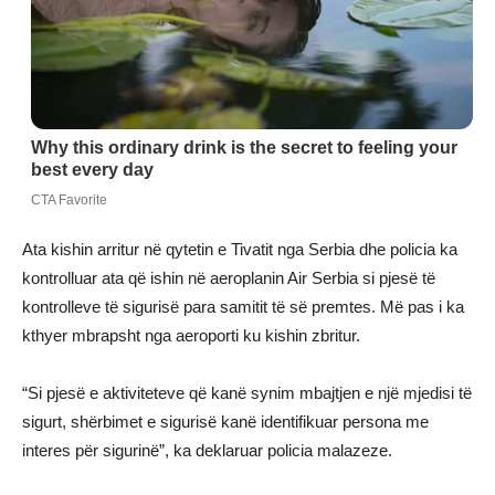
Ata kishin arritur në qytetin e Tivatit nga Serbia dhe policia ka
kontrolluar ata që ishin në aeroplanin Air Serbia si pjesë të
kontrolleve të sigurisë para samitit të së premtes. Më pas i ka
kthyer mbrapsht nga aeroporti ku kishin zbritur.
“Si pjesë e aktiviteteve që kanë synim mbajtjen e një mjedisi të
sigurt, shërbimet e sigurisë kanë identifikuar persona me
interes për sigurinë”, ka deklaruar policia malazeze.