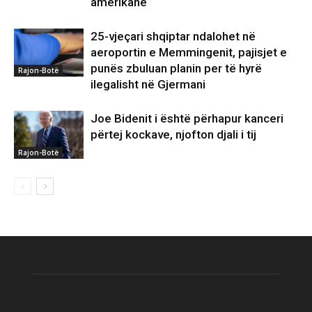
amerikanë
25-vjeçari shqiptar ndalohet në
aeroportin e Memmingenit, pajisjet e
punës zbuluan planin per të hyrë
Rajon-Botë
ilegalisht në Gjermani
Joe Bidenit i është përhapur kanceri
përtej kockave, njofton djali i tij
Rajon-Botë