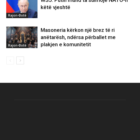
këtë vjeshtë
Rajon-Botë
Masoneria kërkon një brez të ri
anëtarësh, ndërsa përballet me
plakjen e komunitetit
Rajon-Botë