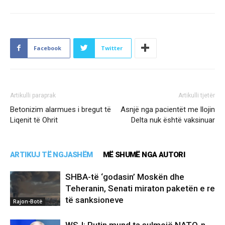
Facebook
Twitter
Artikulli paraprak
Artikulli tjetër
Betonizim alarmues i bregut të
Asnjë nga pacientët me llojin
Liqenit të Ohrit
Delta nuk është vaksinuar
ARTIKUJ TË NGJASHËM
MË SHUMË NGA AUTORI
SHBA-të ‘godasin’ Moskën dhe
Teheranin, Senati miraton paketën e re
të sanksioneve
Rajon-Botë
WSJ: Putin mund ta sulmojë NATO-n