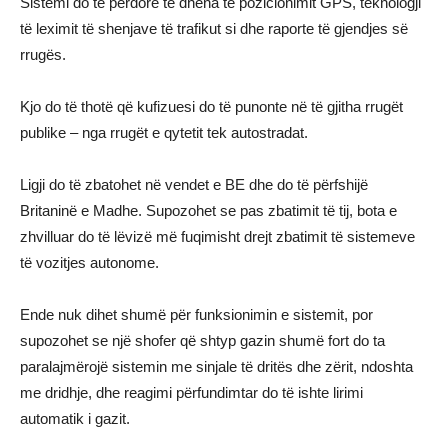
Sistemi do të përdorë të dhëna të pozicionimit GPS, teknologji
të leximit të shenjave të trafikut si dhe raporte të gjendjes së
rrugës.
Kjo do të thotë që kufizuesi do të punonte në të gjitha rrugët
publike – nga rrugët e qytetit tek autostradat.
Ligji do të zbatohet në vendet e BE dhe do të përfshijë
Britaninë e Madhe. Supozohet se pas zbatimit të tij, bota e
zhvilluar do të lëvizë më fuqimisht drejt zbatimit të sistemeve
të vozitjes autonome.
Ende nuk dihet shumë për funksionimin e sistemit, por
supozohet se një shofer që shtyp gazin shumë fort do ta
paralajmërojë sistemin me sinjale të dritës dhe zërit, ndoshta
me dridhje, dhe reagimi përfundimtar do të ishte lirimi
automatik i gazit.