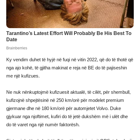
Ky vendim duhet të hyjë në fuqi në vitin 2022, që do të thotë që
nga ajo kohë, të gjitha makinat e reja në BE do të pajiseshin
me një kufizues.
Ne nuk nënkuptojmë kufizuesit aktualë, të cilët, për shembull,
kufizojnë shpejtësinë në 250 km/orë për modelet premium
gjermane dhe në 180 km/orë për automjetet Volvo. Duke
gjykuar nga njoftimet, kufiri do të jetë dukshëm më i ulët dhe
do të varet nga një numër faktorësh.