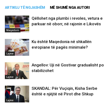
ARTIKUJ TË NGJASHËM
MË SHUMË NGA AUTORI
Qëllohet nga plumbi i revoles, vetura e
parkuar në oborr, në rajonin e Likovës
Maqedoni
Ku është Maqedonia në shkallën
evropiane të pagës minimale?
Lajme
Angellov: Uji në Gostivar gradualisht po
stabilizohet
Lajme
SKANDAL: Për Vuçiqin, Kisha Serbe
është e njëjtë në Pirot dhe Shkup
Lajme