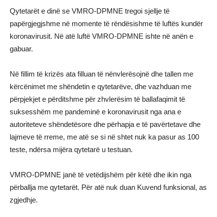
Qytetarët e dinë se VMRO-DPMNE tregoi sjellje të
papërgjegjshme në momente të rëndësishme të luftës kundër
koronavirusit. Në atë luftë VMRO-DPMNE ishte në anën e
gabuar.
Në fillim të krizës ata filluan të nënvlerësojnë dhe tallen me
kërcënimet me shëndetin e qytetarëve, dhe vazhduan me
përpjekjet e përditshme për zhvlerësim të ballafaqimit të
suksesshëm me pandeminë e koronavirusit nga ana e
autoriteteve shëndetësore dhe përhapja e të pavërtetave dhe
lajmeve të rreme, me atë se si në shtet nuk ka pasur as 100
teste, ndërsa mijëra qytetarë u testuan.
VMRO-DPMNE janë të vetëdijshëm për këtë dhe ikin nga
përballja me qytetarët. Për atë nuk duan Kuvend funksional, as
zgjedhje.