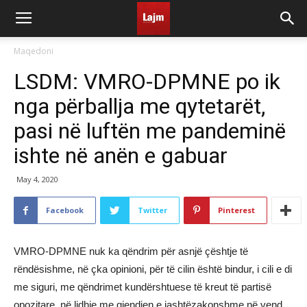
Maqedoni
LSDM: VMRO-DPMNE po ik
nga përballja me qytetarët,
pasi në luftën me pandeminë
ishte në anën e gabuar
May 4, 2020
Facebook
Twitter
Pinterest
VMRO-DPMNE nuk ka qëndrim për asnjë çështje të
rëndësishme, në çka opinioni, për të cilin është bindur, i cili e di
me siguri, me qëndrimet kundërshtuese të kreut të partisë
opozitare, në lidhje me gjendjen e jashtëzakonshme në vend.