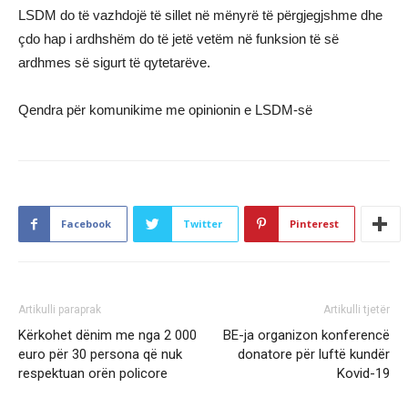
LSDM do të vazhdojë të sillet në mënyrë të përgjegjshme dhe
çdo hap i ardhshëm do të jetë vetëm në funksion të së
ardhmes së sigurt të qytetarëve.
Qendra për komunikime me opinionin e LSDM-së
Facebook
Twitter
Pinterest
Artikulli paraprak
Artikulli tjetër
Kërkohet dënim me nga 2 000
BE-ja organizon konferencë
euro për 30 persona që nuk
donatore për luftë kundër
respektuan orën policore
Kovid-19