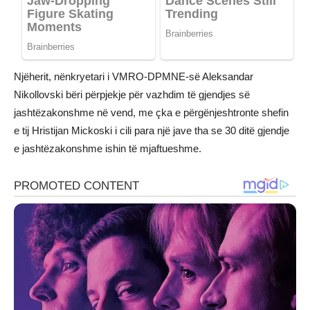
Njëherit, nënkryetari i VMRO-DPMNE-së Aleksandar
Nikollovski bëri përpjekje për vazhdim të gjendjes së
jashtëzakonshme në vend, me çka e përgënjeshtronte shefin
e tij Hristijan Mickoski i cili para një jave tha se 30 ditë gjendje
e jashtëzakonshme ishin të mjaftueshme.