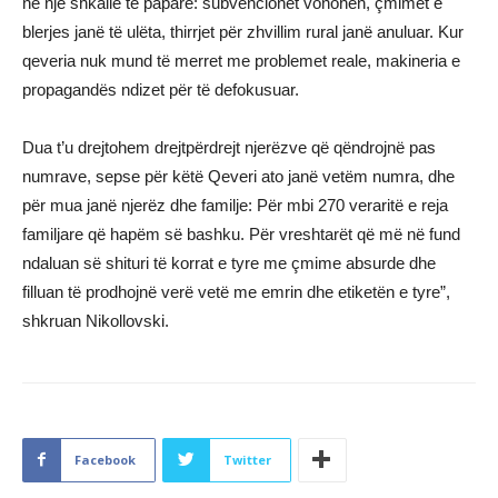
në një shkallë të paparë: subvencionet vonohen, çmimet e
blerjes janë të ulëta, thirrjet për zhvillim rural janë anuluar. Kur
qeveria nuk mund të merret me problemet reale, makineria e
propagandës ndizet për të defokusuar.
Dua t’u drejtohem drejtpërdrejt njerëzve që qëndrojnë pas
numrave, sepse për këtë Qeveri ato janë vetëm numra, dhe
për mua janë njerëz dhe familje: Për mbi 270 veraritë e reja
familjare që hapëm së bashku. Për vreshtarët që më në fund
ndaluan së shituri të korrat e tyre me çmime absurde dhe
filluan të prodhojnë verë vetë me emrin dhe etiketën e tyre”,
shkruan Nikollovski.
Facebook
Twitter