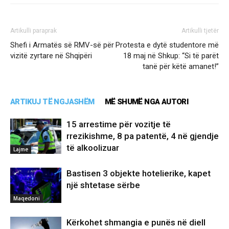
Artikulli paraprak
Artikulli tjetër
Shefi i Armatës së RMV-së për
Protesta e dytë studentore më
vizitë zyrtare në Shqipëri
18 maj në Shkup: “Si të parët
tanë për këtë amanet!”
ARTIKUJ TË NGJASHËM
MË SHUMË NGA AUTORI
15 arrestime për vozitje të
rrezikishme, 8 pa patentë, 4 në gjendje
të alkoolizuar
Lajme
Bastisen 3 objekte hotelierike, kapet
një shtetase sërbe
Maqedoni
Kërkohet shmangia e punës në diell