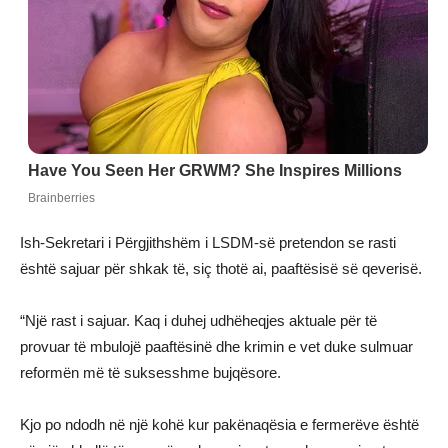
Ish-Sekretari i Përgjithshëm i LSDM-së pretendon se rasti
është sajuar për shkak të, siç thotë ai, paaftësisë së qeverisë.
“Një rast i sajuar. Kaq i duhej udhëheqjes aktuale për të
provuar të mbulojë paaftësinë dhe krimin e vet duke sulmuar
reformën më të suksesshme bujqësore.
Kjo po ndodh në një kohë kur pakënaqësia e fermerëve është