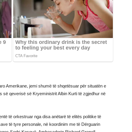
taro Amerikane, jemi shumë të shqetësuar për situatën e
së qeverisë së Kryeministrit Albin Kurti të zgjedhur në
entë të orkestruar nga disa anëtarë të elitës politike të
ave të tyre personale, në koordinim me të Dërguarin
 Paqes Serbi-Kosovë, Ambasadorin Richard Grenell.