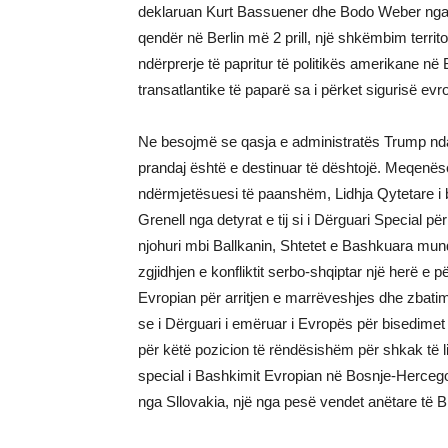
deklaruan Kurt Bassuener dhe Bodo Weber nga Kë
qendër në Berlin më 2 prill, një shkëmbim territo
ndërprerje të papritur të politikës amerikane në
transatlantike të paparë sa i përket sigurisë evr
Ne besojmë se qasja e administratës Trump ndaj
prandaj është e destinuar të dështojë. Meqen
ndërmjetësuesi të paanshëm, Lidhja Qytetare i b
Grenell nga detyrat e tij si i Dërguari Special 
njohuri mbi Ballkanin, Shtetet e Bashkuara mund 
zgjidhjen e konfliktit serbo-shqiptar një herë 
Evropian për arritjen e marrëveshjes dhe zbatim
se i Dërguari i emëruar i Evropës për bisedimet
për këtë pozicion të rëndësishëm për shkak të lidh
special i Bashkimit Evropian në Bosnje-Hercego
nga Sllovakia, një nga pesë vendet anëtare të