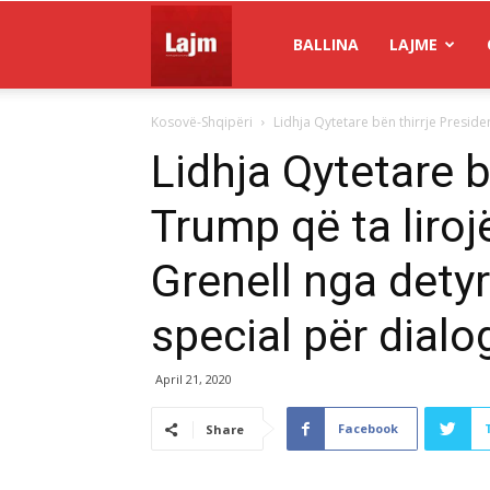
Gazeta
BALLINA
LAJME
Kosovë-Shqipëri
Lidhja Qytetare bën thirrje Preside
Lajm
Lidhja Qytetare b
Trump që ta liro
Grenell nga detyra
special për dial
April 21, 2020
Facebook
Share