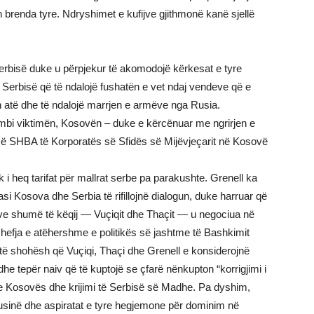
en brenda tyre. Ndryshimet e kufijve gjithmonë kanë sjellë
rbisë duke u përpjekur të akomodojë kërkesat e tyre
 Serbisë që të ndalojë fushatën e vet ndaj vendeve që e
 atë dhe të ndalojë marrjen e armëve nga Rusia.
 mbi viktimën, Kosovën – duke e kërcënuar me ngrirjen e
së SHBA të Korporatës së Sfidës së Mijëvjeçarit në Kosovë
 heq tarifat për mallrat serbe pa parakushte. Grenell ka
i Kosova dhe Serbia të rifillojnë dialogun, duke harruar që
rëve shumë të këqij — Vuçiqit dhe Thaçit — u negociua në
 shefja e atëhershme e politikës së jashtme të Bashkimit
ë shohësh që Vuçiqi, Thaçi dhe Grenell e konsiderojnë
he tepër naiv që të kuptojë se çfarë nënkupton “korrigjimi i
ja e Kosovës dhe krijimi të Serbisë së Madhe. Pa dyshim,
Rusinë dhe aspiratat e tyre hegjemone për dominim në