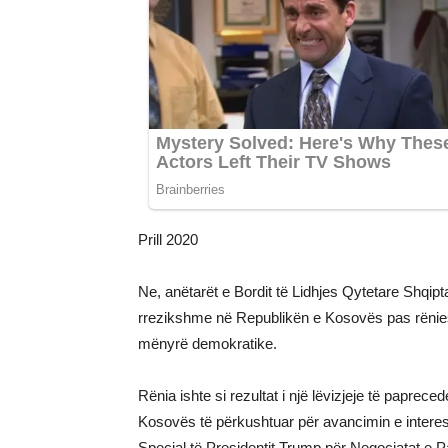
Prill 2020
Ne, anëtarët e Bordit të Lidhjes Qytetare Shqip
rrezikshme në Republikën e Kosovës pas rënies 
mënyrë demokratike.
Rënia ishte si rezultat i një lëvizjeje të papreced
Kosovës të përkushtuar për avancimin e interes
Special të Presidentit Trump për Negociatat e