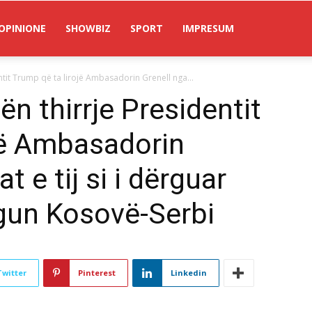
OPINIONE
SHOWBIZ
SPORT
IMPRESUM
ntit Trump që ta lirojë Ambasadorin Grenell nga...
ën thirrje Presidentit
jë Ambasadorin
t e tij si i dërguar
ogun Kosovë-Serbi
Twitter
Pinterest
Linkedin