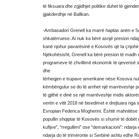
të fiksuara dhe zgjidhjet politike duhet të gjend
gjakderdhje në Ballkan.
-Ambasadori Grenell ka marrë haptas anën e Se
shkatërruese. Ai nuk ka bërë asnjë presion ndaj
kanë njohur pavarësinë e Kosovës që ta çnjohin
Njëkohësisht, Grenell ka bërë presion të madh
programeve të zhvillimit ekonomik të qeverisë 
dhe
tërheqjen e trupave amerikane nëse Kosova nuk i
këmbëngulur se do të arrihet një marrëveshje pas
të gjithë e dinë se një marrëveshje midis akto
verën e vitit 2018 në bisedimet e drejtuara nga
Evropian Federica Mogherini. Është mahnitëse t
popullin shqiptar të Kosovës si shumë të dobët d
kufijve”, “rregullimi” ose “demarkacioni”: ndar
ndarja do të trimëronte si Serbinë ashtu edhe 