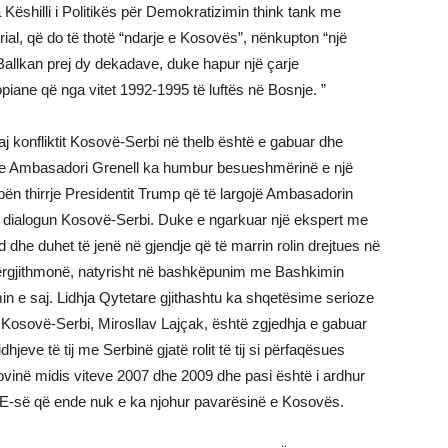
shilli i Politikës për Demokratizimin think tank me
rial, që do të thotë “ndarje e Kosovës”, nënkupton “një
 Ballkan prej dy dekadave, duke hapur një çarje
opiane që nga vitet 1992-1995 të luftës në Bosnje. ”
 konfliktit Kosovë-Serbi në thelb është e gabuar dhe
ëse Ambasadori Grenell ka humbur besueshmërinë e një
ën thirrje Presidentit Trump që të largojë Ambasadorin
për dialogun Kosovë-Serbi. Duke e ngarkuar një ekspert me
dhe duhet të jenë në gjendje që të marrin rolin drejtues në
e përgjithmonë, natyrisht në bashkëpunim me Bashkimin
in e saj. Lidhja Qytetare gjithashtu ka shqetësime serioze
 Kosovë-Serbi, Mirosllav Lajçak, është zgjedhja e gabuar
jeve të tij me Serbinë gjatë rolit të tij si përfaqësues
vinë midis viteve 2007 dhe 2009 dhe pasi është i ardhur
 BE-së që ende nuk e ka njohur pavarësinë e Kosovës.