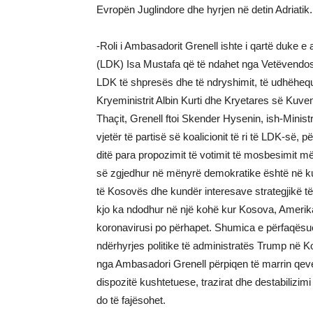
Evropën Juglindore dhe hyrjen në detin Adriatik.
-Roli i Ambasadorit Grenell ishte i qartë duke e
(LDK) Isa Mustafa që të ndahet nga Vetëvendosja
LDK të shpresës dhe të ndryshimit, të udhëhequ
Kryeministrit Albin Kurti dhe Kryetares së Ku
Thaçit, Grenell ftoi Skender Hysenin, ish-Mini
vjetër të partisë së koalicionit të ri të LDK-së,
ditë para propozimit të votimit të mosbesimit më
së zgjedhur në mënyrë demokratike është në kun
të Kosovës dhe kundër interesave strategjikë t
kjo ka ndodhur në një kohë kur Kosova, Amerika d
koronavirusi po përhapet. Shumica e përfaqësu
ndërhyrjes politike të administratës Trump në K
nga Ambasadori Grenell përpiqen të marrin qeve
dispozitë kushtetuese, trazirat dhe destabilizi
do të fajësohet.