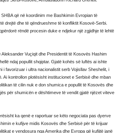
a e SHBA që në koordinim me Bashkimin Evropian të
e të drejtë dhe të qëndrueshme të konfliktit Kosovë-Serbi.
përdorë rëndë procesin duke e ndjekur një zgjidhje të lehtë
isë Aleksander Vuçiqit dhe Presidentit të Kosovës Hashim
hellë ndaj popullit shqiptar. Gjatë kohës së luftës ai ishte
 i favorizuar i ultra nacionalistit serb Vojisllav Sheshelit, i
. Ai kontrollon plotësisht institucionet e Serbisë dhe mban
itikan të cilin nuk e don shumica e popullit të Kosovës dhe
gjës për shumicën e dështimeve të vendit gjatë njëzet viteve
rësisht ka qenë e raportuar se këto negociata pas dyerve
himin e kufijve midis Kosovës dhe Serbisë për të krijuar
olitikat e vendosura nga Amerika dhe Evropa që kufijtë janë