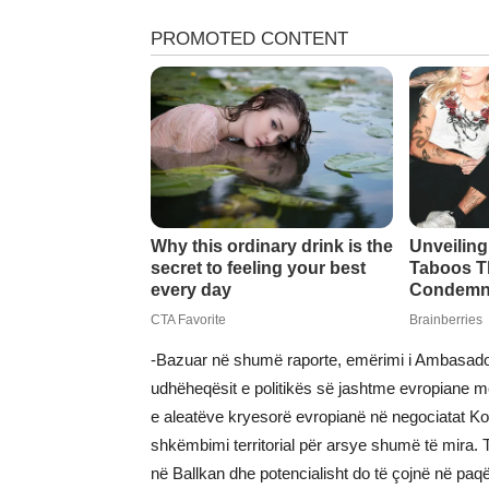
-Bazuar në shumë raporte, emërimi i Ambasador
udhëheqësit e politikës së jashtme evropiane
e aleatëve kryesorë evropianë në negociatat K
shkëmbimi territorial për arsye shumë të mira. 
në Ballkan dhe potencialisht do të çojnë në p