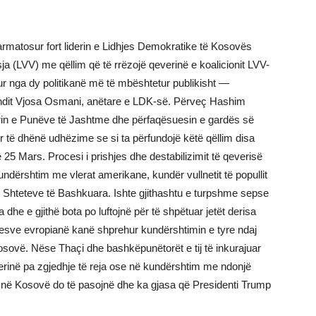
 armatosur fort liderin e Lidhjes Demokratike të Kosovës
 (LVV) me qëllim që të rrëzojë qeverinë e koalicionit LVV-
r nga dy politikanë më të mbështetur publikisht —
vendit Vjosa Osmani, anëtare e LDK-së. Përveç Hashim
strin e Punëve të Jashtme dhe përfaqësuesin e gardës së
 për të dhënë udhëzime se si ta përfundojë këtë qëllim disa
 25 Mars. Procesi i prishjes dhe destabilizimit të qeverisë
dërshtim me vlerat amerikane, kundër vullnetit të popullit
ë Shteteve të Bashkuara. Ishte gjithashtu e turpshme sepse
he e gjithë bota po luftojnë për të shpëtuar jetët derisa
esve evropianë kanë shprehur kundërshtimin e tyre ndaj
osovë. Nëse Thaçi dhe bashkëpunëtorët e tij të inkurajuar
rinë pa zgjedhje të reja ose në kundërshtim me ndonjë
mi në Kosovë do të pasojnë dhe ka gjasa që Presidenti Trump