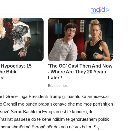
it Grenell nga Presidenti Trump gjithashtu ka armiqësuar
 me Grenell me punën prapa skenave dhe me mos përfshirjen
osovë-Serbi. Bashkimi Evropian është kundër çdo
Trazirat pasuese do të kenë ndikim të qëndrueshëm politik
aqëndrueshmëri në Evropë për dekada në vazhdim. Siç