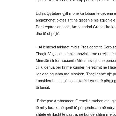
Lidhja Qytetare gjithmonë ka lobuar te qeveri
angazhohet plotësisht në gjetjen e një zgjidhjej
Për keqardhjen tonë, Ambasadori Grenell ka keq
dhe të shpejtë.
– Ai lehtësoi takimet midis Presidentit të Serb
Thaçit. Vuçiqi është një shovinist me urrejtje të t
Ministër i Informacionit i Millosheviqit dhe personi
cili u dënua për krime kundër njerëzimit në Hagë
lidhje të ngushta me Moskën. Thaçi është një pol
konsiderohet si një nga lojtarët kryesorë përgje
të fundit.
-Edhe pse Ambasadori Grenell e mohon atë, gje
të mbyllura kanë qenë të përqendruara në ndrys
shtete etnikisht të pastra, në kundërshtim me p