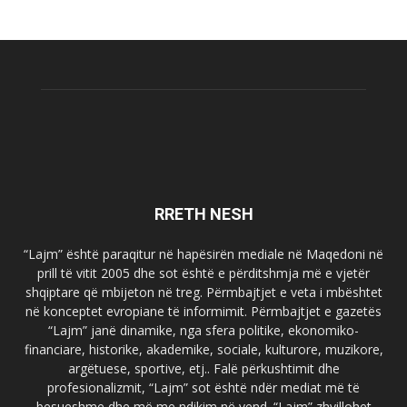
RRETH NESH
“Lajm” është paraqitur në hapësirën mediale në Maqedoni në
prill të vitit 2005 dhe sot është e përditshmja më e vjetër
shqiptare që mbijeton në treg. Përmbajtjet e veta i mbështet
në konceptet evropiane të informimit. Përmbajtjet e gazetës
“Lajm” janë dinamike, nga sfera politike, ekonomiko-
financiare, historike, akademike, sociale, kulturore, muzikore,
argëtuese, sportive, etj.. Falë përkushtimit dhe
profesionalizmit, “Lajm” sot është ndër mediat më të
besueshme dhe më me ndikim në vend. “Lajm” zhvillohet