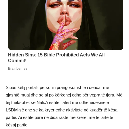
Sipas këtij portali, personi i prangosur ishte i dënuar me
gjashtë muaj dhe se ai po kërkohej edhe për vepra të tjera. Më
tej theksohet se Nafi.A është i afërt me udhëheqësinë e
LSDM-së dhe se ka kryer edhe aktivitete në kuadër të kësaj
partie. Ai është parë në disa raste me krerët më të lartë të
kësaj partie.