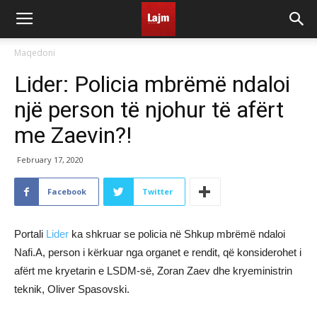
Maqedoni
Lider: Policia mbrëmë ndaloi
një person të njohur të afërt
me Zaevin?!
February 17, 2020
Facebook
Twitter
Portali
Lider
ka shkruar se policia në Shkup mbrëmë ndaloi
Nafi.A, person i kërkuar nga organet e rendit, që konsiderohet i
afërt me kryetarin e LSDM-së, Zoran Zaev dhe kryeministrin
teknik, Oliver Spasovski.