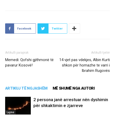
Facebook
Twitter
Artikulli paraprak
Artikulli tjetër
Memedi: Qofshi gjithmonë të
14 vjet pas vdekjes, Albin Kurti
pavarur Kosovë!
shkon për homazhe te varri i
Ibrahim Rugovës
ARTIKUJ TË NGJASHËM
MË SHUMË NGA AUTORI
2 persona janë arrestuar nën dyshimin
për shkaktimin e zjarreve
Lajme