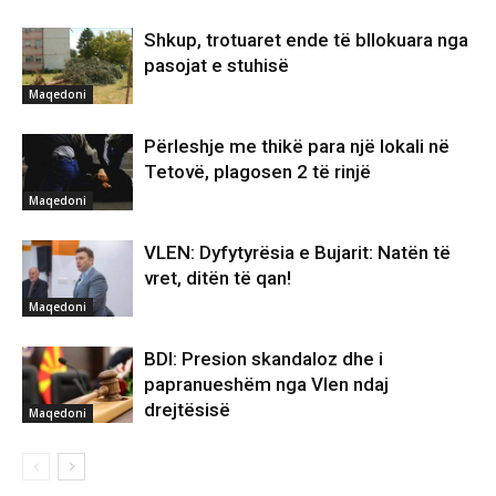
Shkup, trotuaret ende të bllokuara nga
pasojat e stuhisë
Maqedoni
Përleshje me thikë para një lokali në
Tetovë, plagosen 2 të rinjë
Maqedoni
VLEN: Dyfytyrësia e Bujarit: Natën të
vret, ditën të qan!
Maqedoni
BDI: Presion skandaloz dhe i
papranueshëm nga Vlen ndaj
drejtësisë
Maqedoni