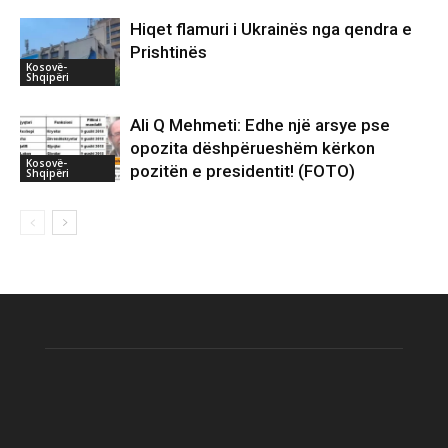
Hiqet flamuri i Ukrainës nga qendra e
Prishtinës
Kosovë-
Shqipëri
Ali Q Mehmeti: Edhe një arsye pse
opozita dëshpërueshëm kërkon
Kosovë-
pozitën e presidentit! (FOTO)
Shqipëri