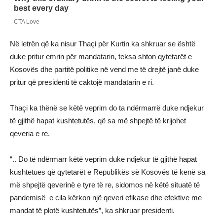
Në letrën që ka nisur Thaçi për Kurtin ka shkruar se është
duke pritur emrin për mandatarin, teksa shton qytetarët e
Kosovës dhe partitë politike në vend me të drejtë janë duke
pritur që presidenti të caktojë mandatarin e ri.
Thaçi ka thënë se këtë veprim do ta ndërmarrë duke ndjekur
të gjithë hapat kushtetutës, që sa më shpejtë të krijohet
qeveria e re.
“.. Do të ndërmarr këtë veprim duke ndjekur të gjithë hapat
kushtetues që qytetarët e Republikës së Kosovës të kenë sa
më shpejtë qeverinë e tyre të re, sidomos në këtë situatë të
pandemisë e cila kërkon një qeveri efikase dhe efektive me
mandat të plotë kushtetutës”, ka shkruar presidenti.