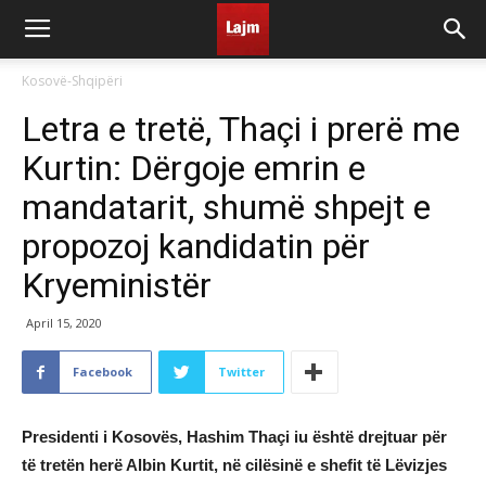
Kosovë-Shqipëri
Letra e tretë, Thaçi i prerë me
Kurtin: Dërgoje emrin e
mandatarit, shumë shpejt e
propozoj kandidatin për
Kryeministër
April 15, 2020
Facebook
Twitter
Presidenti i Kosovës, Hashim Thaçi iu është drejtuar për
të tretën herë Albin Kurtit, në cilësinë e shefit të Lëvizjes