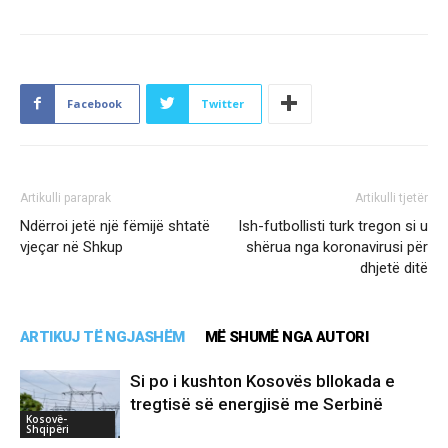
Facebook
Twitter
Artikulli paraprak
Artikulli tjetër
Ndërroi jetë një fëmijë shtatë
Ish-futbollisti turk tregon si u
vjeçar në Shkup
shërua nga koronavirusi për
dhjetë ditë
ARTIKUJ TË NGJASHËM
MË SHUMË NGA AUTORI
Si po i kushton Kosovës bllokada e
tregtisë së energjisë me Serbinë
Kosovë-
Shqipëri