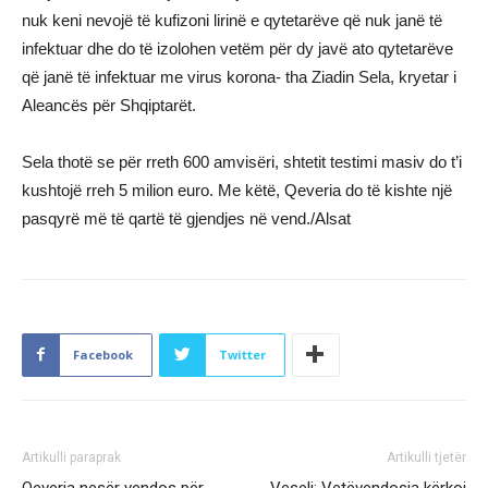
nuk keni nevojë të kufizoni lirinë e qytetarëve që nuk janë të
infektuar dhe do të izolohen vetëm për dy javë ato qytetarëve
që janë të infektuar me virus korona- tha Ziadin Sela, kryetar i
Aleancës për Shqiptarët.
Sela thotë se për rreth 600 amvisëri, shtetit testimi masiv do t’i
kushtojë rreh 5 milion euro. Me këtë, Qeveria do të kishte një
pasqyrë më të qartë të gjendjes në vend./Alsat
Facebook
Twitter
Artikulli paraprak
Artikulli tjetër
Qeveria nesër vendos për
Veseli: Vetëvendosja kërkoi