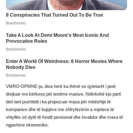
VMRO-DPMNE-ja, disa herë ka thënë se qytetarët i janë
drejtuar me kërkesa për testime masive. Ndërkohë kjo parti
deri tani pushtetit i ka propozuar masa për mbështje të
kompanive dhe të bujqëve me shfrytëzimin e mjeteve të
shtyllës së dytë të fondit pensional dhe invalidor dhe masa të
ngjashme ekonomike.