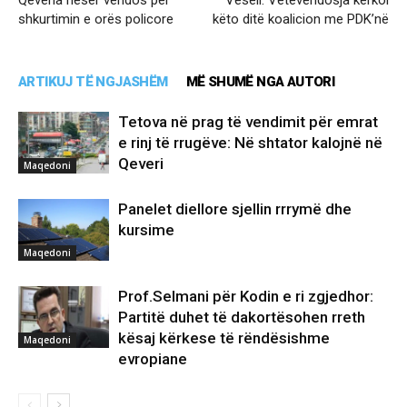
shkurtimin e orës policore
këto ditë koalicion me PDK’në
ARTIKUJ TË NGJASHËM
MË SHUMË NGA AUTORI
Tetova në prag të vendimit për emrat
e rinj të rrugëve: Në shtator kalojnë në
Qeveri
Maqedoni
Panelet diellore sjellin rrrymë dhe
kursime
Maqedoni
Prof.Selmani për Kodin e ri zgjedhor:
Partitë duhet të dakortësohen rreth
kësaj kërkese të rëndësishme
Maqedoni
evropiane