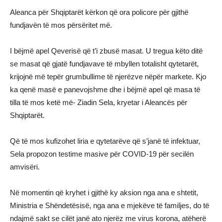
Aleanca për Shqiptarët kërkon që ora policore për gjithë
fundjavën të mos përsëritet më.
I bëjmë apel Qeverisë që t’i zbusë masat. U tregua këto ditë
se masat që gjatë fundjavave të mbyllen totalisht qytetarët,
krijojnë më tepër grumbullime të njerëzve nëpër markete. Kjo
ka qenë masë e panevojshme dhe i bëjmë apel që masa të
tilla të mos ketë më- Ziadin Sela, kryetar i Aleancës për
Shqiptarët.
Që të mos kufizohet liria e qytetarëve që s’janë të infektuar,
Sela propozon testime masive për COVID-19 për secilën
amvisëri.
Në momentin që kryhet i gjithë ky aksion nga ana e shtetit,
Ministria e Shëndetësisë, nga ana e mjekëve të familjes, do të
ndajmë sakt se cilët janë ato njerëz me virus korona, atëherë