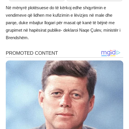
Në mënyrë plotësuese do të kërkoj edhe shqyrtimin e
vendimeve që lidhen me kufizimin e lëvizjes në male dhe
parqe, duke mbajtur llogari për masat që kanë të bëjnë me
grupimet në hapësirat publike- deklaroi Naqe Çulev, ministër i
Brendshëm.