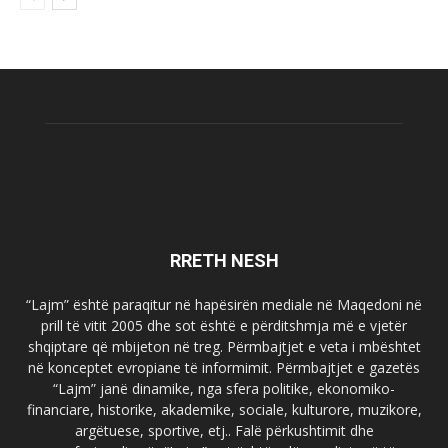
RRETH NESH
“Lajm” është paraqitur në hapësirën mediale në Maqedoni në
prill të vitit 2005 dhe sot është e përditshmja më e vjetër
shqiptare që mbijeton në treg. Përmbajtjet e veta i mbështet
në konceptet evropiane të informimit. Përmbajtjet e gazetës
“Lajm” janë dinamike, nga sfera politike, ekonomiko-
financiare, historike, akademike, sociale, kulturore, muzikore,
argëtuese, sportive, etj.. Falë përkushtimit dhe