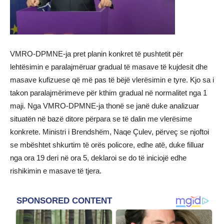
VMRO-DPMNE-ja pret planin konkret të pushtetit për
lehtësimin e paralajmëruar gradual të masave të kujdesit dhe
masave kufizuese që më pas të bëjë vlerësimin e tyre. Kjo sa i
takon paralajmërimeve për kthim gradual në normalitet nga 1
maji. Nga VMRO-DPMNE-ja thonë se janë duke analizuar
situatën në bazë ditore përpara se të dalin me vlerësime
konkrete. Ministri i Brendshëm, Naqe Çulev, përveç se njoftoi
se mbështet shkurtim të orës policore, edhe atë, duke filluar
nga ora 19 deri në ora 5, deklaroi se do të iniciojë edhe
rishikimin e masave të tjera.