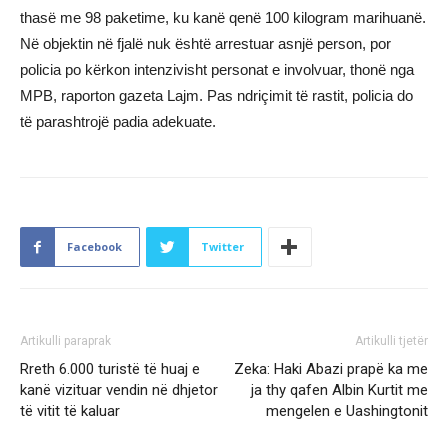
thasë me 98 paketime, ku kanë qenë 100 kilogram marihuanë.
Në objektin në fjalë nuk është arrestuar asnjë person, por
policia po kërkon intenzivisht personat e involvuar, thonë nga
MPB, raporton gazeta Lajm. Pas ndriçimit të rastit, policia do
të parashtrojë padia adekuate.
Facebook
Twitter
Artikulli paraprak
Artikulli tjetër
Rreth 6.000 turistë të huaj e
Zeka: Haki Abazi prapë ka me
kanë vizituar vendin në dhjetor
ja thy qafen Albin Kurtit me
të vitit të kaluar
mengelen e Uashingtonit