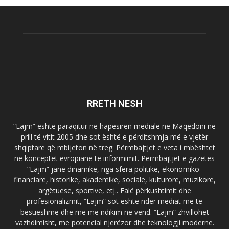
RRETH NESH
“Lajm” është paraqitur në hapësirën mediale në Maqedoni në
prill të vitit 2005 dhe sot është e përditshmja më e vjetër
shqiptare që mbijeton në treg. Përmbajtjet e veta i mbështet
në konceptet evropiane të informimit. Përmbajtjet e gazetës
“Lajm” janë dinamike, nga sfera politike, ekonomiko-
financiare, historike, akademike, sociale, kulturore, muzikore,
argëtuese, sportive, etj.. Falë përkushtimit dhe
profesionalizmit, “Lajm” sot është ndër mediat më të
besueshme dhe më me ndikim në vend. “Lajm” zhvillohet
vazhdimisht, me potencial njerëzor dhe teknologji moderne.