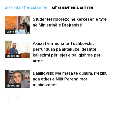
ARTIKUJ TË NGJASHËM
MË SHUMË NGA AUTORI
Studentët ridorëzojnë kërkesën e tyre
në Ministrinë e Drejtësisë
Lajme
Akuzat e mëdha të Toshkovskit
përfunduan pa aktakuzë, dështoi
kallëzimi për lejet e paligjshme për
Maqedoni
armë
Danillovski: Me masa të duhura, rreziku
nga ethet e Nilit Perëndimor
minimizohet
Maqedoni