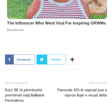
Facebook
Twitter
Artikulli paraprak
Artikulli tjetër
Kurz: BE të përmbushë
Panovski: KSI të sqarojë pse e
premtimet ndaj Ballkanit
injoron llojin e virusit delta
Perëndimor