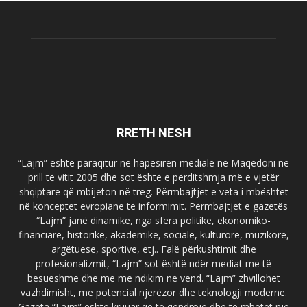
RRETH NESH
“Lajm” është paraqitur në hapësirën mediale në Maqedoni në
prill të vitit 2005 dhe sot është e përditshmja më e vjetër
shqiptare që mbijeton në treg. Përmbajtjet e veta i mbështet
në konceptet evropiane të informimit. Përmbajtjet e gazetës
“Lajm” janë dinamike, nga sfera politike, ekonomiko-
financiare, historike, akademike, sociale, kulturore, muzikore,
argëtuese, sportive, etj.. Falë përkushtimit dhe
profesionalizmit, “Lajm” sot është ndër mediat më të
besueshme dhe më me ndikim në vend. “Lajm” zhvillohet
vazhdimisht, me potencial njerëzor dhe teknologji moderne.
Gazeta “Lajm” është krijuar që të qëndrojë dhe të mbetet një