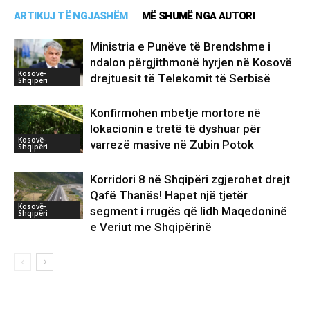
ARTIKUJ TË NGJASHËM
MË SHUMË NGA AUTORI
Ministria e Punëve të Brendshme i
ndalon përgjithmonë hyrjen në Kosovë
Kosovë-
drejtuesit të Telekomit të Serbisë
Shqipëri
Konfirmohen mbetje mortore në
lokacionin e tretë të dyshuar për
Kosovë-
varrezë masive në Zubin Potok
Shqipëri
Korridori 8 në Shqipëri zgjerohet drejt
Qafë Thanës! Hapet një tjetër
Kosovë-
segment i rrugës që lidh Maqedoninë
Shqipëri
e Veriut me Shqipërinë