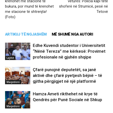
krenohet me stacione të
veturës: Policia kapi tetë
bukura, por mund të krenohet
shoferë në Strumicë, pesë në
me stacione të shtrenjta!
Tetovë
(Foto)
ARTIKUJ TË NGJASHËM
MË SHUMË NGA AUTORI
Edhe Kuvendi studentor i Universitetit
“Nënë Tereza” me kërkesë: Provimet
profesionale në gjuhën shqipe
Lajme
Çfarë punojnë deputetët, sa janë
aktivë dhe çfarë pyetjesh bëjnë – të
gjitha përgjigjet në një platformë
Maqedoni
Hamza Ameti rikthehet në krye të
Qendrës për Punë Sociale në Shkup
Maqedoni