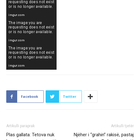
Facebook
Twitter
Artikulli paraprak
Artikulli tjetër
Plas gallata: Tetova nuk
Njëher i “grahin” rakisë, pastaj