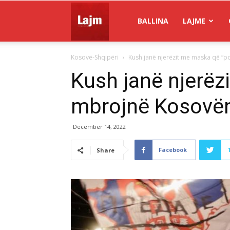
Gazeta
BALLINA
LAJME
Kosovë-Shqipëri
Kush janë njerëzit me maska që “
Lajm
Kush janë njerëz
mbrojnë Kosovën
December 14, 2022
Facebook
Share