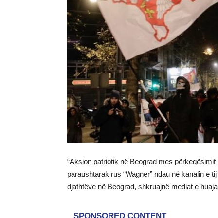
“Aksion patriotik në Beograd mes përkeqësimit
paraushtarak rus “Wagner” ndau në kanalin e tij T
djathtëve në Beograd, shkruajnë mediat e huaja