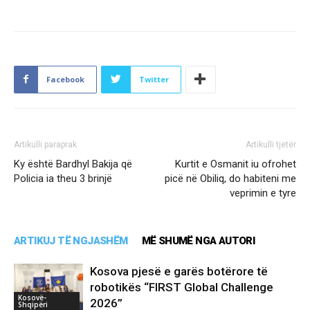
Facebook
Twitter
Artikulli paraprak
Artikulli tjetër
Ky është Bardhyl Bakija që
Kurtit e Osmanit iu ofrohet
Policia ia theu 3 brinjë
picë në Obiliq, do habiteni me
veprimin e tyre
ARTIKUJ TË NGJASHËM
MË SHUMË NGA AUTORI
Kosova pjesë e garës botërore të
robotikës “FIRST Global Challenge
Kosovë-
2026”
Shqipëri