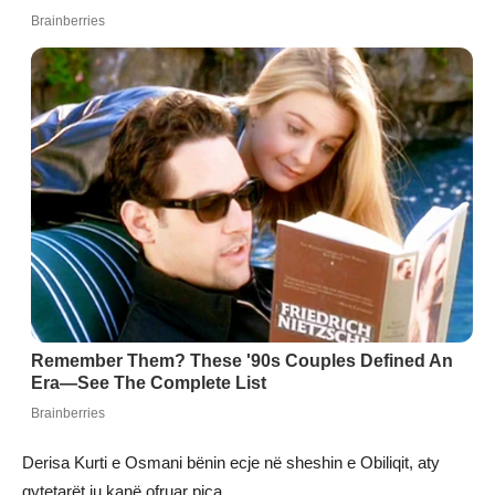
Derisa Kurti e Osmani bënin ecje në sheshin e Obiliqit, aty
qytetarët iu kanë ofruar pica.