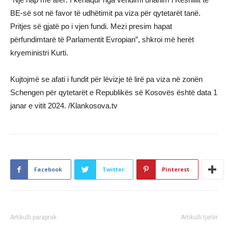
BE-së sot në favor të udhëtimit pa viza për qytetarët tanë.
Pritjes së gjatë po i vjen fundi. Mezi presim hapat
përfundimtarë të Parlamentit Evropian”, shkroi më herët
kryeministri Kurti.
Kujtojmë se afati i fundit për lëvizje të lirë pa viza në zonën
Schengen për qytetarët e Republikës së Kosovës është data 1
janar e vitit 2024. /Klankosova.tv
Facebook
Twitter
Pinterest
Artikulli paraprak
Artikulli tjetër