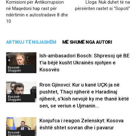
Komisioni për Antikorrupsion
Lloga: Nuk duhet të na
në Maqedoni hap rast për
përsëriten rastet si “Sopoti”
ndërtimin e autostradave 8 dhe
10
ARTIKUJ TË NGJASHËM
MË SHUMË NGA AUTORI
Ish-ambasadori Bosch: Shpresoj që BE
t’ia bëjë kusht Ukrainës njohjen e
Kosovë-
Kosovës
Shqipëri
Rron Gjinovci: Kur u kanë UÇK-ja në
pushtet, Thaçi njiherë e Haradinaj
Kosovë-
njiherë, s’kish nevojë ky me thanë këtë
Shqipëri
sen, se veriun e Ujmanin...
Konjufca i reagon Zelenskyt: Kosova
është shtet sovran dhe i pavarur
Kosovë-
Shqipëri