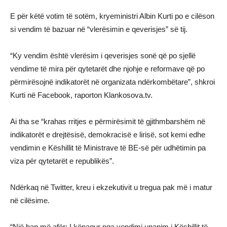
E për këtë votim të sotëm, kryeministri Albin Kurti po e cilëson
si vendim të bazuar në “vlerësimin e qeverisjes” së tij.
“Ky vendim është vlerësim i qeverisjes sonë që po sjellë
vendime të mira për qytetarët dhe njohje e reformave që po
përmirësojnë indikatorët në organizata ndërkombëtare”, shkroi
Kurti në Facebook, raporton Klankosova.tv.
Ai tha se “krahas rritjes e përmirësimit të gjithmbarshëm në
indikatorët e drejtësisë, demokracisë e lirisë, sot kemi edhe
vendimin e Këshillit të Ministrave të BE-së për udhëtimin pa
viza për qytetarët e republikës”.
Ndërkaq në Twitter, kreu i ekzekutivit u tregua pak më i matur
në cilësime.
“Një hap më afër: I kënaqur nga vendimi unanim i Këshillit të