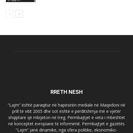
RRETH NESH
“Lajm” është paraqitur në hapësirën mediale në Maqedoni në
prill të vitit 2005 dhe sot është e përditshmja më e vjetër
shqiptare që mbijeton në treg. Përmbajtjet e veta i mbështet
në konceptet evropiane të informimit. Përmbajtjet e gazetës
“Lajm” janë dinamike, nga sfera politike, ekonomiko-