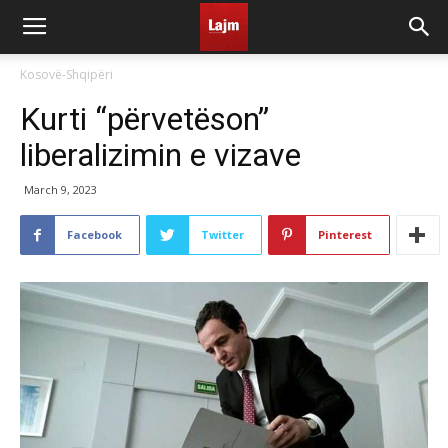
Kosovë-Shqipëri
Kurti “përvetëson”
liberalizimin e vizave
March 9, 2023
Facebook
Twitter
Pinterest