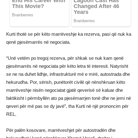
Kurti thotë se për këto marrëveshje ka rezerva, pasi që nuk ka
qenë pjesëmarrës në negociata.
“Unë vetëm po tregoj rezerva, për shkak se nuk kam qenë
pjesëmarrës në negociata për këto letra të interesit. Natyrisht
se ne na duhet lidhje, infrastrukturë më e mirë, autostrada dhe
hekurudha. Por, sërish, punëtorët civilë që nënshkruan këto
marrëveshje nisën negociatat gjatë qeverisë së kaluar dhe
faktikisht i përmbyllën ato pa pjesëmarrjen tonë dhe ne jemi në
qeveri për më pas se dy javë”, tha Kurti në një prononcim për
REL.
Për palën kosovare, marrëveshjet për autostradën dhe