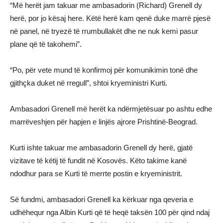
“Më herët jam takuar me ambasadorin (Richard) Grenell dy
herë, por jo kësaj here. Këtë herë kam qenë duke marrë pjesë
në panel, në tryezë të rrumbullakët dhe ne nuk kemi pasur
plane që të takohemi”.
“Po, për vete mund të konfirmoj për komunikimin tonë dhe
gjithçka duket në rregull”, shtoi kryeministri Kurti.
Ambasadori Grenell më herët ka ndërmjetësuar po ashtu edhe
marrëveshjen për hapjen e linjës ajrore Prishtinë-Beograd.
Kurti ishte takuar me ambasadorin Grenell dy herë, gjatë
vizitave të këtij të fundit në Kosovës. Këto takime kanë
ndodhur para se Kurti të merrte postin e kryeministrit.
Së fundmi, ambasadori Grenell ka kërkuar nga qeveria e
udhëhequr nga Albin Kurti që të heqë taksën 100 për qind ndaj