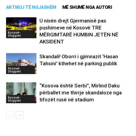
ARTIKUJ TË NGJASHËM
MË SHUMË NGA AUTORI
U nisën drejt Gjermanisë pas
pushimeve në Kosovë TRE
Kosovë-
MËRGIMTARË HUMBIN JETËN NË
Shqipëri
AKSIDENT
Skandali! Oborri i gjimnazit ‘Hasan
Tahsini’ kthehet në parking publik
Kosovë-
Shqipëri
“Kosova është Serbi”, Mirlind Daku
përballet me thirrje skandaloze nga
Kosovë-
tifozët rusë në stadium
Shqipëri