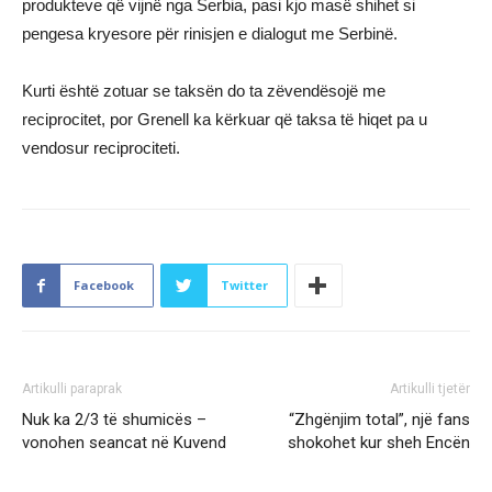
produkteve që vijnë nga Serbia, pasi kjo masë shihet si
pengesa kryesore për rinisjen e dialogut me Serbinë.
Kurti është zotuar se taksën do ta zëvendësojë me
reciprocitet, por Grenell ka kërkuar që taksa të hiqet pa u
vendosur reciprociteti.
Facebook
Twitter
Artikulli paraprak
Artikulli tjetër
Nuk ka 2/3 të shumicës –
“Zhgënjim total”, një fans
vonohen seancat në Kuvend
shokohet kur sheh Encën