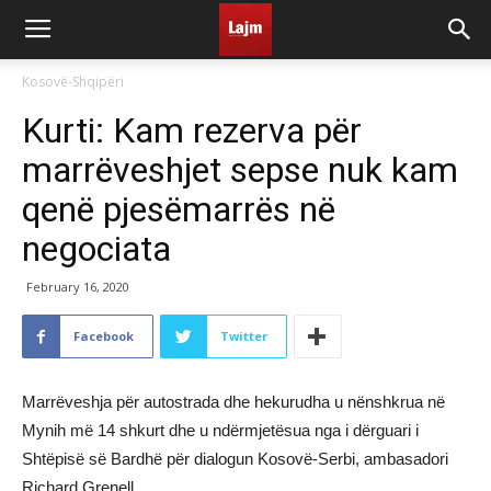
Kosovë-Shqipëri
Kurti: Kam rezerva për
marrëveshjet sepse nuk kam
qenë pjesëmarrës në
negociata
February 16, 2020
Facebook
Twitter
Marrëveshja për autostrada dhe hekurudha u nënshkrua në
Mynih më 14 shkurt dhe u ndërmjetësua nga i dërguari i
Shtëpisë së Bardhë për dialogun Kosovë-Serbi, ambasadori
Richard Grenell.