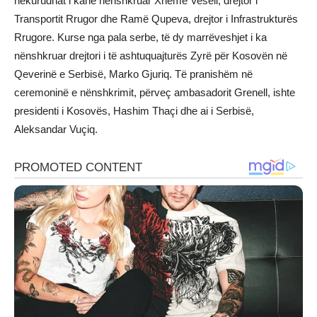
hekurudhat i kanë nënshkruar Xhemë Veseli, drejtor i
Transportit Rrugor dhe Ramë Qupeva, drejtor i Infrastrukturës
Rrugore. Kurse nga pala serbe, të dy marrëveshjet i ka
nënshkruar drejtori i të ashtuquajturës Zyrë për Kosovën në
Qeverinë e Serbisë, Marko Gjuriq. Të pranishëm në
ceremoninë e nënshkrimit, përveç ambasadorit Grenell, ishte
presidenti i Kosovës, Hashim Thaçi dhe ai i Serbisë,
Aleksandar Vuçiq.