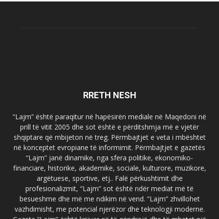
RRETH NESH
“Lajm” është paraqitur në hapësirën mediale në Maqedoni në
prill të vitit 2005 dhe sot është e përditshmja më e vjetër
shqiptare që mbijeton në treg. Përmbajtjet e veta i mbështet
në konceptet evropiane të informimit. Përmbajtjet e gazetës
“Lajm” janë dinamike, nga sfera politike, ekonomiko-
financiare, historike, akademike, sociale, kulturore, muzikore,
argëtuese, sportive, etj.. Falë përkushtimit dhe
profesionalizmit, “Lajm” sot është ndër mediat më të
besueshme dhe më me ndikim në vend. “Lajm” zhvillohet
vazhdimisht, me potencial njerëzor dhe teknologji moderne.