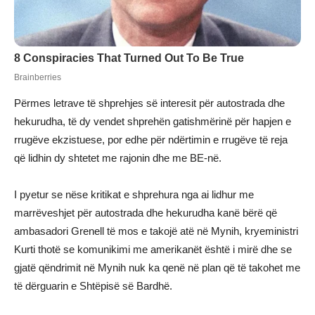
Përmes letrave të shprehjes së interesit për autostrada dhe
hekurudha, të dy vendet shprehën gatishmërinë për hapjen e
rrugëve ekzistuese, por edhe për ndërtimin e rrugëve të reja
që lidhin dy shtetet me rajonin dhe me BE-në.
I pyetur se nëse kritikat e shprehura nga ai lidhur me
marrëveshjet për autostrada dhe hekurudha kanë bërë që
ambasadori Grenell të mos e takojë atë në Mynih, kryeministri
Kurti thotë se komunikimi me amerikanët është i mirë dhe se
gjatë qëndrimit në Mynih nuk ka qenë në plan që të takohet me
të dërguarin e Shtëpisë së Bardhë.