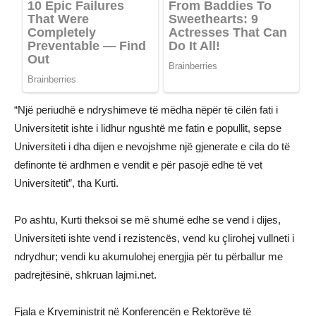
“Një periudhë e ndryshimeve të mëdha nëpër të cilën fati i
Universitetit ishte i lidhur ngushtë me fatin e popullit, sepse
Universiteti i dha dijen e nevojshme një gjenerate e cila do të
definonte të ardhmen e vendit e për pasojë edhe të vet
Universitetit”, tha Kurti.
Po ashtu, Kurti theksoi se më shumë edhe se vend i dijes,
Universiteti ishte vend i rezistencës, vend ku çlirohej vullneti i
ndrydhur; vendi ku akumulohej energjia për tu përballur me
padrejtësinë, shkruan lajmi.net.
Fjala e Kryeministrit në Konferencën e Rektorëve të