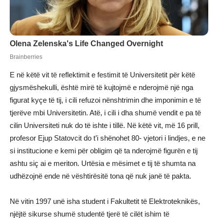
E në këtë vit të reflektimit e festimit të Universitetit për këtë
gjysmëshekulli, është mirë të kujtojmë e nderojmë një nga
figurat kyçe të tij, i cili refuzoi nënshtrimin dhe imponimin e të
tjerëve mbi Universitetin. Atë, i cili i dha shumë vendit e pa të
cilin Universiteti nuk do të ishte i tillë. Në këtë vit, më 16 prill,
profesor Ejup Statovcit do t’i shënohet 80- vjetori i lindjes, e ne
si institucione e kemi për obligim që ta nderojmë figurën e tij
ashtu siç ai e meriton. Urtësia e mësimet e tij të shumta na
udhëzojnë ende në vështirësitë tona që nuk janë të pakta.
Në vitin 1997 unë isha student i Fakultetit të Elektroteknikës,
njëjtë sikurse shumë studentë tjerë të cilët ishim të