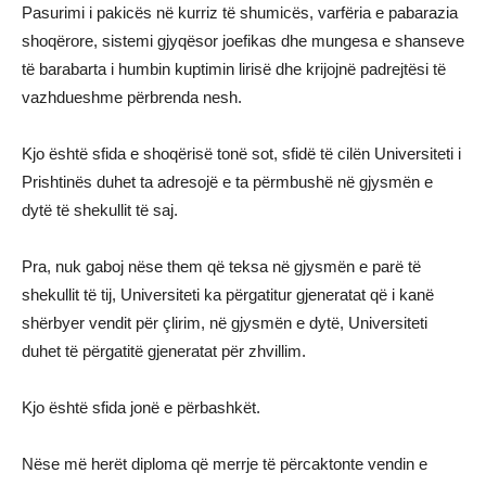
Pasurimi i pakicës në kurriz të shumicës, varfëria e pabarazia
shoqërore, sistemi gjyqësor joefikas dhe mungesa e shanseve
të barabarta i humbin kuptimin lirisë dhe krijojnë padrejtësi të
vazhdueshme përbrenda nesh.
Kjo është sfida e shoqërisë tonë sot, sfidë të cilën Universiteti i
Prishtinës duhet ta adresojë e ta përmbushë në gjysmën e
dytë të shekullit të saj.
Pra, nuk gaboj nëse them që teksa në gjysmën e parë të
shekullit të tij, Universiteti ka përgatitur gjeneratat që i kanë
shërbyer vendit për çlirim, në gjysmën e dytë, Universiteti
duhet të përgatitë gjeneratat për zhvillim.
Kjo është sfida jonë e përbashkët.
Nëse më herët diploma që merrje të përcaktonte vendin e