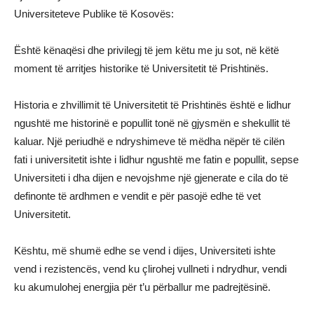
Universiteteve Publike të Kosovës:
Është kënaqësi dhe privilegj të jem këtu me ju sot, në këtë
moment të arritjes historike të Universitetit të Prishtinës.
Historia e zhvillimit të Universitetit të Prishtinës është e lidhur
ngushtë me historinë e popullit tonë në gjysmën e shekullit të
kaluar. Një periudhë e ndryshimeve të mëdha nëpër të cilën
fati i universitetit ishte i lidhur ngushtë me fatin e popullit, sepse
Universiteti i dha dijen e nevojshme një gjenerate e cila do të
definonte të ardhmen e vendit e për pasojë edhe të vet
Universitetit.
Kështu, më shumë edhe se vend i dijes, Universiteti ishte
vend i rezistencës, vend ku çlirohej vullneti i ndrydhur, vendi
ku akumulohej energjia për t’u përballur me padrejtësinë.