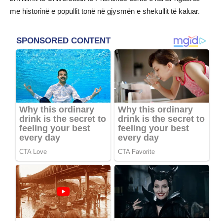
me historinë e popullit tonë në gjysmën e shekullit të kaluar.