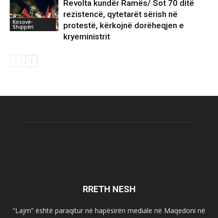
Revolta kundër Ramës/ Sot 70 ditë
rezistencë, qytetarët sërish në
Kosovë-
protestë, kërkojnë dorëheqjen e
Shqipëri
kryeministrit
RRETH NESH
“Lajm” është paraqitur në hapësirën mediale në Maqedoni në