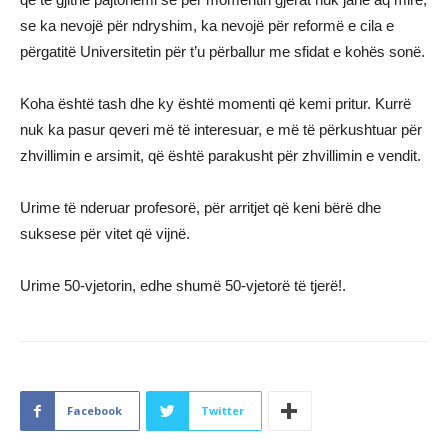
se ka nevojë për ndryshim, ka nevojë për reformë e cila e
përgatitë Universitetin për t’u përballur me sfidat e kohës sonë.
Koha është tash dhe ky është momenti që kemi pritur. Kurrë
nuk ka pasur qeveri më të interesuar, e më të përkushtuar për
zhvillimin e arsimit, që është parakusht për zhvillimin e vendit.
Urime të nderuar profesorë, për arritjet që keni bërë dhe
suksese për vitet që vijnë.
Urime 50-vjetorin, edhe shumë 50-vjetorë të tjerë!.
Facebook
Twitter