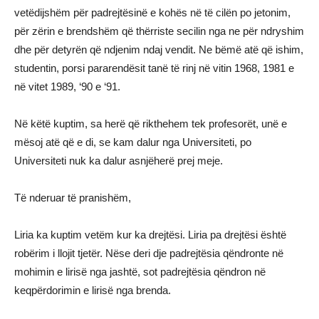
vetëdijshëm për padrejtësinë e kohës në të cilën po jetonim,
për zërin e brendshëm që thërriste secilin nga ne për ndryshim
dhe për detyrën që ndjenim ndaj vendit. Ne bëmë atë që ishim,
studentin, porsi pararendësit tanë të rinj në vitin 1968, 1981 e
në vitet 1989, ‘90 e ‘91.
Në këtë kuptim, sa herë që rikthehem tek profesorët, unë e
mësoj atë që e di, se kam dalur nga Universiteti, po
Universiteti nuk ka dalur asnjëherë prej meje.
Të nderuar të pranishëm,
Liria ka kuptim vetëm kur ka drejtësi. Liria pa drejtësi është
robërim i llojit tjetër. Nëse deri dje padrejtësia qëndronte në
mohimin e lirisë nga jashtë, sot padrejtësia qëndron në
keqpërdorimin e lirisë nga brenda.