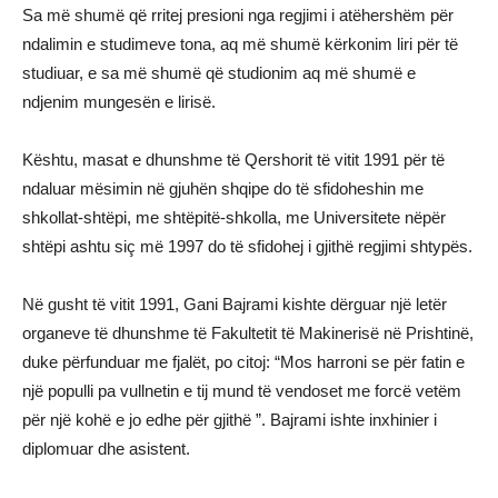
Sa më shumë që rritej presioni nga regjimi i atëhershëm për
ndalimin e studimeve tona, aq më shumë kërkonim liri për të
studiuar, e sa më shumë që studionim aq më shumë e
ndjenim mungesën e lirisë.
Kështu, masat e dhunshme të Qershorit të vitit 1991 për të
ndaluar mësimin në gjuhën shqipe do të sfidoheshin me
shkollat-shtëpi, me shtëpitë-shkolla, me Universitete nëpër
shtëpi ashtu siç më 1997 do të sfidohej i gjithë regjimi shtypës.
Në gusht të vitit 1991, Gani Bajrami kishte dërguar një letër
organeve të dhunshme të Fakultetit të Makinerisë në Prishtinë,
duke përfunduar me fjalët, po citoj: “Mos harroni se për fatin e
një populli pa vullnetin e tij mund të vendoset me forcë vetëm
për një kohë e jo edhe për gjithë ”. Bajrami ishte inxhinier i
diplomuar dhe asistent.