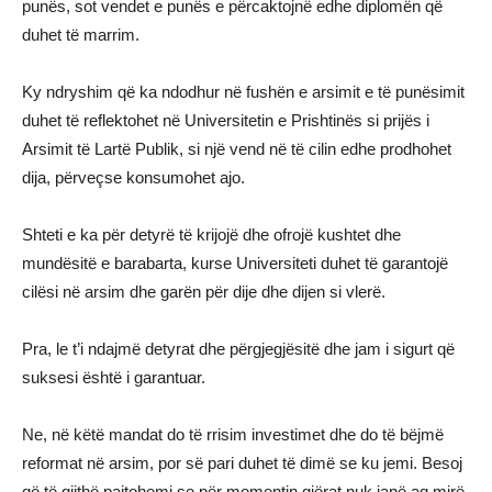
punës, sot vendet e punës e përcaktojnë edhe diplomën që
duhet të marrim.
Ky ndryshim që ka ndodhur në fushën e arsimit e të punësimit
duhet të reflektohet në Universitetin e Prishtinës si prijës i
Arsimit të Lartë Publik, si një vend në të cilin edhe prodhohet
dija, përveçse konsumohet ajo.
Shteti e ka për detyrë të krijojë dhe ofrojë kushtet dhe
mundësitë e barabarta, kurse Universiteti duhet të garantojë
cilësi në arsim dhe garën për dije dhe dijen si vlerë.
Pra, le t’i ndajmë detyrat dhe përgjegjësitë dhe jam i sigurt që
suksesi është i garantuar.
Ne, në këtë mandat do të rrisim investimet dhe do të bëjmë
reformat në arsim, por së pari duhet të dimë se ku jemi. Besoj
që të gjithë pajtohemi se për momentin gjërat nuk janë aq mirë,