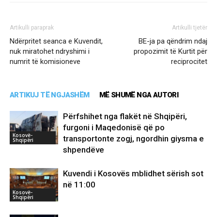
Artikulli paraprak
Artikulli tjetër
Ndërpritet seanca e Kuvendit,
BE-ja pa qëndrim ndaj
nuk miratohet ndryshimi i
propozimit të Kurtit për
numrit të komisioneve
reciprocitet
ARTIKUJ TË NGJASHËM
MË SHUMË NGA AUTORI
Përfshihet nga flakët në Shqipëri,
furgoni i Maqedonisë që po
Kosovë-
transportonte zogj, ngordhin giysma e
Shqipëri
shpendëve
Kuvendi i Kosovës mblidhet sërish sot
në 11:00
Kosovë-
Shqipëri