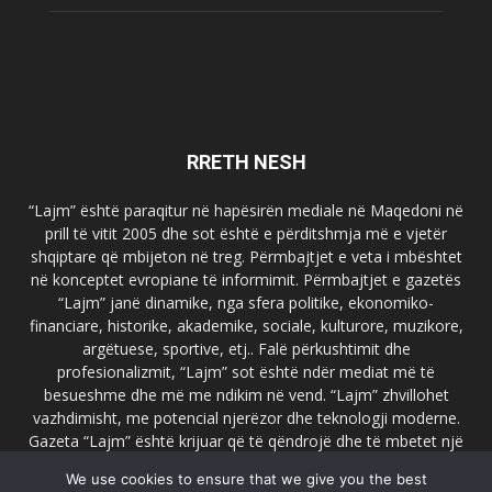
RRETH NESH
“Lajm” është paraqitur në hapësirën mediale në Maqedoni në
prill të vitit 2005 dhe sot është e përditshmja më e vjetër
shqiptare që mbijeton në treg. Përmbajtjet e veta i mbështet
në konceptet evropiane të informimit. Përmbajtjet e gazetës
“Lajm” janë dinamike, nga sfera politike, ekonomiko-
financiare, historike, akademike, sociale, kulturore, muzikore,
argëtuese, sportive, etj.. Falë përkushtimit dhe
profesionalizmit, “Lajm” sot është ndër mediat më të
besueshme dhe më me ndikim në vend. “Lajm” zhvillohet
vazhdimisht, me potencial njerëzor dhe teknologji moderne.
Gazeta “Lajm” është krijuar që të qëndrojë dhe të mbetet një
emër i dallueshëm në hapësirat ballkanike dhe evropiane. Ueb
We use cookies to ensure that we give you the best
faqja zyrtare e gazetës “Lajm”, www.lajmpress.org është një