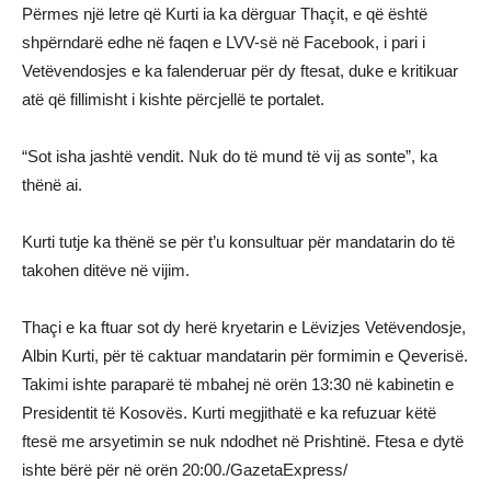
Përmes një letre që Kurti ia ka dërguar Thaçit, e që është
shpërndarë edhe në faqen e LVV-së në Facebook, i pari i
Vetëvendosjes e ka falenderuar për dy ftesat, duke e kritikuar
atë që fillimisht i kishte përcjellë te portalet.
“Sot isha jashtë vendit. Nuk do të mund të vij as sonte”, ka
thënë ai.
Kurti tutje ka thënë se për t’u konsultuar për mandatarin do të
takohen ditëve në vijim.
Thaçi e ka ftuar sot dy herë kryetarin e Lëvizjes Vetëvendosje,
Albin Kurti, për të caktuar mandatarin për formimin e Qeverisë.
Takimi ishte paraparë të mbahej në orën 13:30 në kabinetin e
Presidentit të Kosovës. Kurti megjithatë e ka refuzuar këtë
ftesë me arsyetimin se nuk ndodhet në Prishtinë. Ftesa e dytë
ishte bërë për në orën 20:00./GazetaExpress/