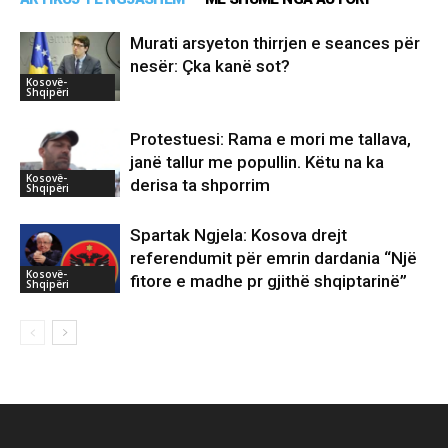
Murati arsyeton thirrjen e seances për
nesër: Çka kanë sot?
Kosovë-
Shqipëri
Protestuesi: Rama e mori me tallava,
janë tallur me popullin. Këtu na ka
Kosovë-
derisa ta shporrim
Shqipëri
Spartak Ngjela: Kosova drejt
referendumit për emrin dardania “Një
Kosovë-
fitore e madhe pr gjithë shqiptarinë”
Shqipëri