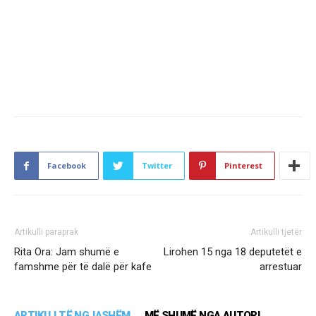
Facebook
Twitter
Pinterest
Artikulli paraprak
Artikulli tjetër
Rita Ora: Jam shumë e
Lirohen 15 nga 18 deputetët e
famshme për të dalë për kafe
arrestuar
ARTIKUJ TË NGJASHËM
MË SHUMË NGA AUTORI