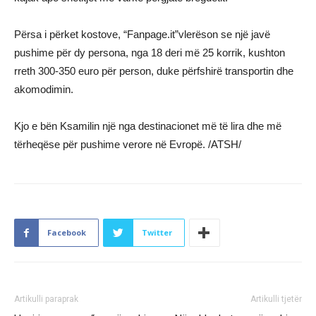
Përsa i përket kostove, “Fanpage.it”vlerëson se një javë
pushime për dy persona, nga 18 deri më 25 korrik, kushton
rreth 300-350 euro për person, duke përfshirë transportin dhe
akomodimin.
Kjo e bën Ksamilin një nga destinacionet më të lira dhe më
tërheqëse për pushime verore në Evropë. /ATSH/
Facebook
Twitter
Artikulli paraprak
Artikulli tjetër