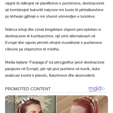
vijojnë të ndikojnë në planifikimin e pushimeve, destinacionet
që kombinojnë bukuritë natyrore me kosto të përballueshme
po tërheqin gjithnjë e më shumë vëmendjen e turistëve.
Ndërsa ishujt dhe zonat bregdetare shpesh perceptohen si
destinacione të kushtueshme, një sërë alternativash në
Evropë dhe rajonin përreth ofrojnë mundësinë e pushimeve
cilësore pa shpenzime të mëdha.
Media italiane “Fanpage.it” ka përzgjedhur pesë destinacione
parajsore në Evropë, për një javë pushime në korrik, duke
analizuar kostot e jetesës, fluturimeve dhe akomodimit.