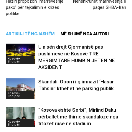
Haziri propozon “marrëveshje
Nënshkruhet marrëveshja e
pako” për tejkalimin e krizës
paqes SHBA-Iran
politike
ARTIKUJ TË NGJASHËM
MË SHUMË NGA AUTORI
U nisën drejt Gjermanisë pas
pushimeve në Kosovë TRE
Kosovë-
MËRGIMTARË HUMBIN JETËN NË
Shqipëri
AKSIDENT
Skandali! Oborri i gjimnazit ‘Hasan
Tahsini’ kthehet në parking publik
Kosovë-
Shqipëri
“Kosova është Serbi”, Mirlind Daku
përballet me thirrje skandaloze nga
Kosovë-
tifozët rusë në stadium
Shqipëri