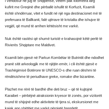
I vendosur në jug të Shqipërisë, vetëm pak kilometra larg
kufirit me Greqinë dhe përballë ishullit të Korfuzit, Ksamili
është shndërruar, vitet e fundit në një nga destinacionet më të
preferuara të Ballkanit, falë ujërave të kristalta dhe ishujve të
vegjël, që mund të arrihen lehtësisht me varkë.
Nuk është rastësi që shumë turistë e krahasojnë këtë perlë të
Rivierës Shqiptare me Maldivet.
Ksamili bën pjesë në Parkun Kombëtar të Butrintit dhe ndodhet
pranë sitit arkeologjik me të njëjtin emër, i cili është pjesë e
Trashëgimisë Botërore të UNESCO-s dhe ruan dëshmi të
rëndësishme të periudhave greke, romake dhe bizantine.
Plazhet me rërë të bardhë dhe deti bruz – që të kujtojnë
Karaibet – përbëjnë atraksionin kryesor të zonës, por vizitorët
mund të shijojnë edhe aktivitete të tjera si, ekskursionet me
kajak apo shëtitjet me varkë përgjatë bregdetit.