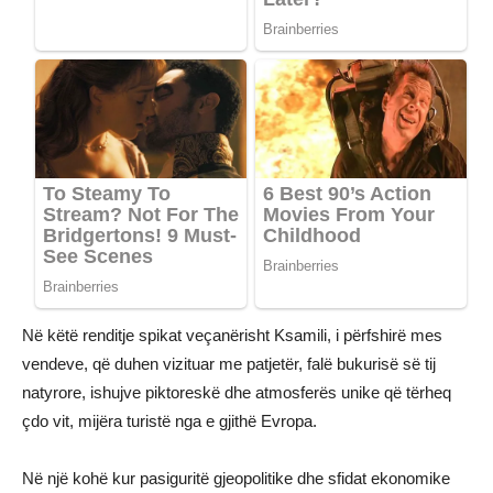
Në këtë renditje spikat veçanërisht Ksamili, i përfshirë mes
vendeve, që duhen vizituar me patjetër, falë bukurisë së tij
natyrore, ishujve piktoreskë dhe atmosferës unike që tërheq
çdo vit, mijëra turistë nga e gjithë Evropa.
Në një kohë kur pasiguritë gjeopolitike dhe sfidat ekonomike