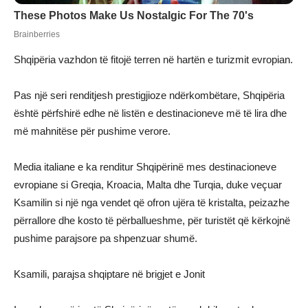
Shqipëria vazhdon të fitojë terren në hartën e turizmit evropian.
Pas një seri renditjesh prestigjioze ndërkombëtare, Shqipëria
është përfshirë edhe në listën e destinacioneve më të lira dhe
më mahnitëse për pushime verore.
Media italiane e ka renditur Shqipërinë mes destinacioneve
evropiane si Greqia, Kroacia, Malta dhe Turqia, duke veçuar
Ksamilin si një nga vendet që ofron ujëra të kristalta, peizazhe
përrallore dhe kosto të përballueshme, për turistët që kërkojnë
pushime parajsore pa shpenzuar shumë.
Ksamili, parajsa shqiptare në brigjet e Jonit