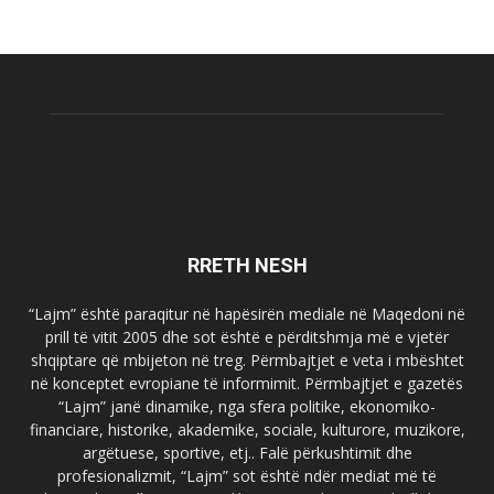
RRETH NESH
“Lajm” është paraqitur në hapësirën mediale në Maqedoni në
prill të vitit 2005 dhe sot është e përditshmja më e vjetër
shqiptare që mbijeton në treg. Përmbajtjet e veta i mbështet
në konceptet evropiane të informimit. Përmbajtjet e gazetës
“Lajm” janë dinamike, nga sfera politike, ekonomiko-
financiare, historike, akademike, sociale, kulturore, muzikore,
argëtuese, sportive, etj.. Falë përkushtimit dhe
profesionalizmit, “Lajm” sot është ndër mediat më të