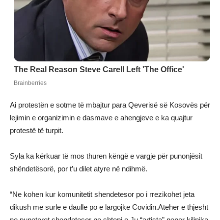
Ai protestën e sotme të mbajtur para Qeverisë së Kosovës për
lejimin e organizimin e dasmave e ahengjeve e ka quajtur
protestë të turpit.
Syla ka kërkuar të mos thuren këngë e vargje për punonjësit
shëndetësorë, por t’u dilet atyre në ndihmë.
“Ne kohen kur komunitetit shendetesor po i rrezikohet jeta
dikush me surle e daulle po e largojke Covidin.Ateher e thjesht
ne punetoret shendetesor ne shtepi e Ju “artista” neper kilinika