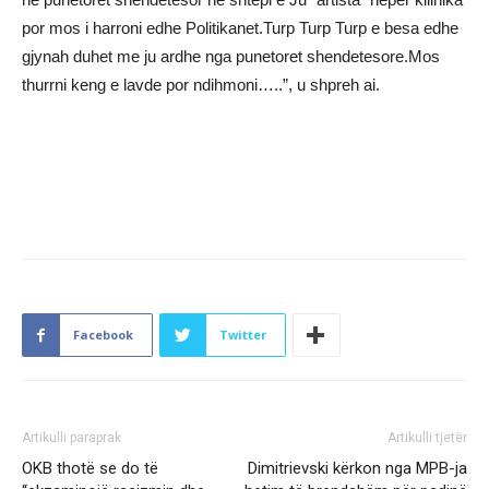
por mos i harroni edhe Politikanet.Turp Turp Turp e besa edhe
gjynah duhet me ju ardhe nga punetoret shendetesore.Mos
thurrni keng e lavde por ndihmoni…..”, u shpreh ai.
Facebook
Twitter
Artikulli paraprak
Artikulli tjetër
OKB thotë se do të
Dimitrievski kërkon nga MPB-ja