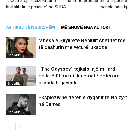
“ekzaminojë racizmin dhe
hetim të brendshëm për padinë
brutalitetin e policisë” në SHBA
penale ndaj tij
ARTIKUJ TË NGJASHËM
MË SHUMË NGA AUTORI
Mbesa e Shyhrete Behlulit shëtitet me
të dashurin me veturë luksoze
ShowBiz
“The Odyssey” tejkaloi një miliard
dollarë fitime në kinematë botërore
brenda tri javësh
ShowBiz
Eksploziv në derën e dyqanit të Noizy-t
në Durrës
ShowBiz