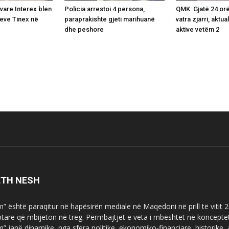
are Interex blen
Policia arrestoi 4 persona,
QMK: Gjatë 24 or
teve Tinex në
paraprakishte gjeti marihuanë
vatra zjarri, aktu
dhe peshore
aktive vetëm 2
ETH NESH
m” është paraqitur në hapësirën mediale në Maqedoni në prill të vitit
ptare që mbijeton në treg. Përmbajtjet e veta i mbështet në koncepte
m” janë dinamike, nga sfera politike, ekonomiko-financiare, historike,