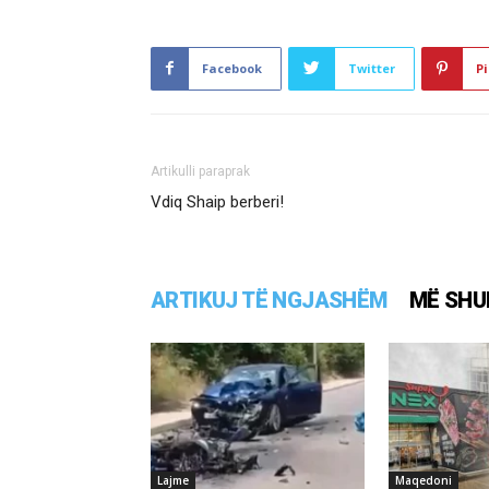
Facebook
Twitter
Pi
Artikulli paraprak
Vdiq Shaip berberi!
ARTIKUJ TË NGJASHËM
MË SHU
Lajme
Maqedoni