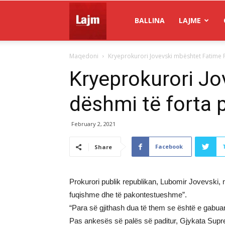
Gazeta
BALLINA
LAJME
Maqedoni
Kryeprokurori Jovevski mbështet Fatime Fe
Lajm
Kryeprokurori Jo
dëshmi të forta p
February 2, 2021
Facebook
Share
Prokurori publik republikan, Lubomir Jovevski, në
fuqishme dhe të pakontestueshme”.
“Para së gjithash dua të them se është e gabuar
Pas ankesës së palës së paditur, Gjykata Supre