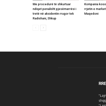
Me procedurë të shkurtuar
Kompania kosov
ndiqet penalisht pjesëmarrësi i
rrjetin e marke
tretë në aksidentin rrugor tek
Maqedoni
Radishani, Shkup
RR
“Laj
shqi
“Laj