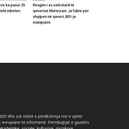
ëve ka pasur 25
Reagim i zv.sekretarit të
alisht mbeten
qeverisë Murtezani: Ja fakte për
shqipen në qeveri, BDI-ja
manipulon
 2005 dhe sot është e përditshmja më e vjetër
t evropiane të informimit. Përmbajtjet e gazetës
 akademike, sociale, kulturore, muzikore,