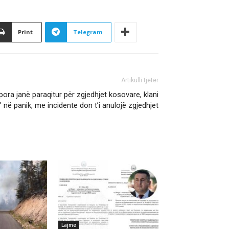
Print
Telegram
Artikulli tjetër
ora janë paraqitur për zgjedhjet kosovare, klani
 në panik, me incidente don t’i anulojë zgjedhjet
Lajme