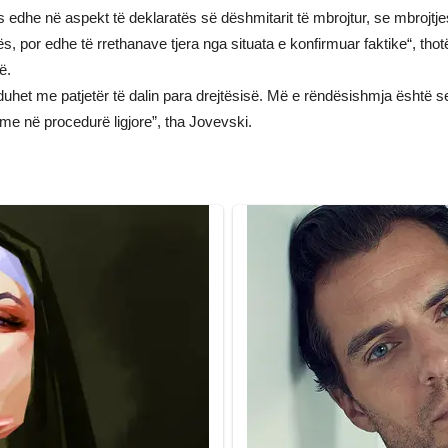
rjes edhe në aspekt të deklaratës së dëshmitarit të mbrojtur, se mbroj
, por edhe të rrethanave tjera nga situata e konfirmuar faktike“, tho
ë.
 duhet me patjetër të dalin para drejtësisë. Më e rëndësishmja është s
me në procedurë ligjore”, tha Jovevski.