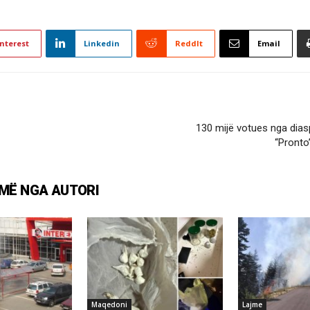
nterest
Linkedin
ReddIt
Email
130 mijë votues nga diasp
“Pronto”
MË NGA AUTORI
Maqedoni
Lajme