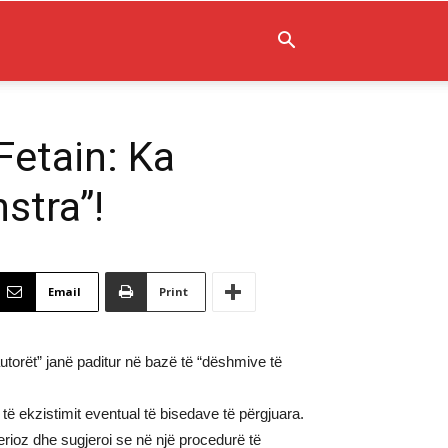
Fetain: Ka
stra”!
Email
Print
autorët” janë paditur në bazë të “dëshmive të
ë ekzistimit eventual të bisedave të përgjuara.
ioz dhe sugjeroi se në një procedurë të