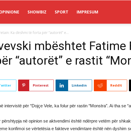
OPINIONE
SHOWBIZ
SPORT
IMPRESUM
tain: Ka dëshmi të forta për “autorët” e...
vevski mbështet Fatime 
ër “autorët” e rastit “Mon
Twitter
Pinterest
Linkedin
ReddIt
 intervistë për “Dojçe Vele, ka folur për rastin “Monstra”. Ai tha se “
 përshtypja në opinion se aktvendimi është ndërpre vetëm për shkak t
me konfimoi se vërtetësia e fakteve vendimtare është nën dyshim ser