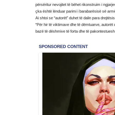
përsëritur nevojitet të bëhet rikonstruim i ngja
çka është lënduar parimi i barabarësisë së armës
Ai shtoi se “autorët” duhet të dalin para drejtësis
“Për hir të viktimave dhe të dëmtuarve, autorët
bazë të dëshmive të forta dhe të pakontestuesh